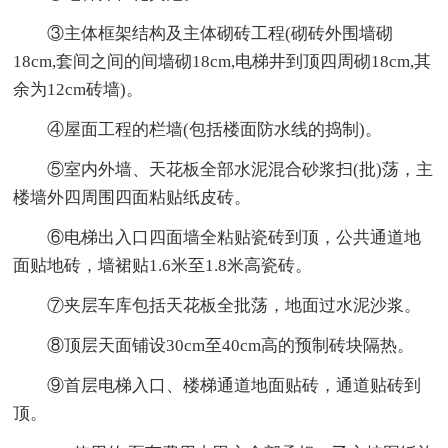
③主体框架结构及主体砌砖工程(砌砖外围墙砌
18cm,套间之间的间墙砌18cm,电梯井到顶四周砌18cm,其
余为12cm砖墙)。
④屋面工程的栏墙(包括楼面防水线的捣制)。
⑤室内外墙、天花板全部水泥混合砂浆扫(批)荡，主
楼墙外四周围四面粘贴纸皮砖。
⑥电梯出入口四面墙全粘贴瓷砖到顶，公共通道地
面贴地砖，墙裙贴1.6米至1.8米高瓷砖。
⑦夹层车库包括天花板全批荡，地面过水泥沙浆。
⑧顶层天面铺设30cm至40cm高的预制砖块隔热。
⑨首层电梯入口、楼梯通道地面贴砖，通道贴砖到
顶。