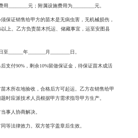
费用________元；附属设施费用为_________元。
必须保证销售给甲方的苗木是无病虫害，无机械损伤，
0%以上。乙方负责苗木托运、储藏事宜，运至安图县
至______年_______月________日。
后支付90%，剩余10%留做保证金，待保证苗木成活
方苗木所在地验收，合格后方可起运。乙方在销售给甲
问题时应派技术人员根据甲方需求指导甲方生产。
方当事人协商解决。
有同等法律效力。双方签字盖章后生效。