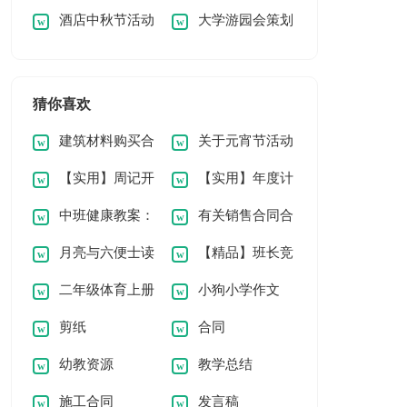
酒店中秋节活动
大学游园会策划
言稿范文（通用7
稿
策划书
书
篇）
猜你喜欢
建筑材料购买合
关于元宵节活动
【实用】周记开
【实用】年度计
同
方案范文集锦九篇
中班健康教案：
有关销售合同合
学第一天3篇
划范文汇编7篇
月亮与六便士读
【精品】班长竞
保护牙齿
集15篇
二年级体育上册
小狗小学作文
后感【汇编15篇】
选演讲稿范文集锦七
剪纸
合同
教学计划【集合】
300字（共9篇）
篇
幼教资源
教学总结
施工合同
发言稿