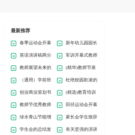
最新推荐
春季运动会开幕
新年幼儿园园长
英语演讲稿两分
军训开幕式教师
式领导讲话稿
致辞讲话稿
教师展望未来的
(精华)教师节座
钟短文
代表发言稿范文
（通用）学前班
杜绝校园欺凌的
演讲稿
谈会校长发言稿15
创业商业策划书
(精选)教育培训
家长会发言稿
演讲稿
篇
教师节优秀教师
田径运动会开幕
范本
机构策划书
绿水青山节能增
家长会学生致辞
代表发言稿
式校长致辞
学生会的总结发
有关坚强的演讲
效小学生演讲稿
（合集12篇）