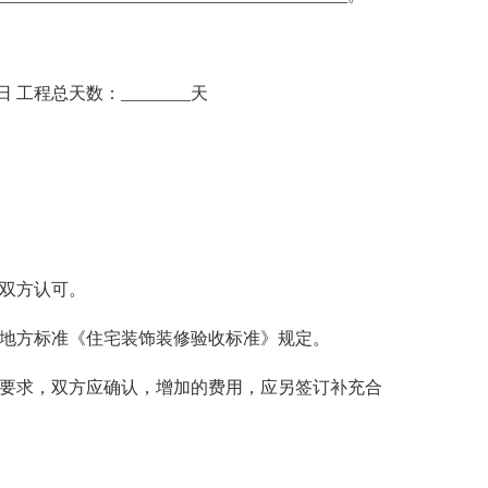
_日 工程总天数：________天
。
经双方认可。
__省地方标准《住宅装饰装修验收标准》规定。
量要求，双方应确认，增加的费用，应另签订补充合