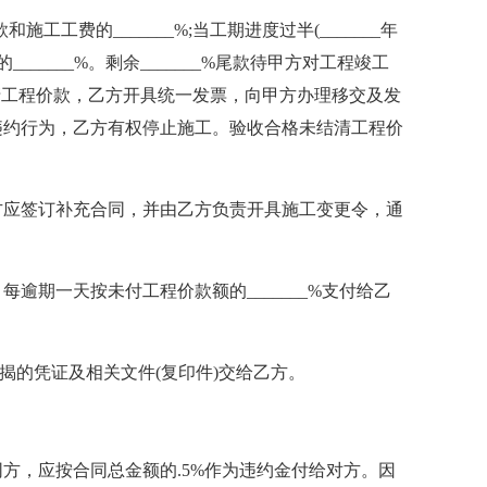
施工工费的_______%;当工期进度过半(_______年
费的_______%。剩余_______%尾款待甲方对工程竣工
付清工程价款，乙方开具统一发票，向甲方办理移交及发
违约行为，乙方有权停止施工。验收合格未结清工程价
双方应签订补充合同，并由乙方负责开具施工变更令，通
。
每逾期一天按未付工程价款额的_______%支付给乙
揭的凭证及相关文件(复印件)交给乙方。
方，应按合同总金额的.5%作为违约金付给对方。因