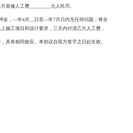
修人工费_________元人民币。
押金，—年4月__日至—年7月日内无任何问题，将全
以上施工项目和设计要求，三天内付清乙方人工费，
__份，具有相同效应。本协议自双方签字之日起生效。