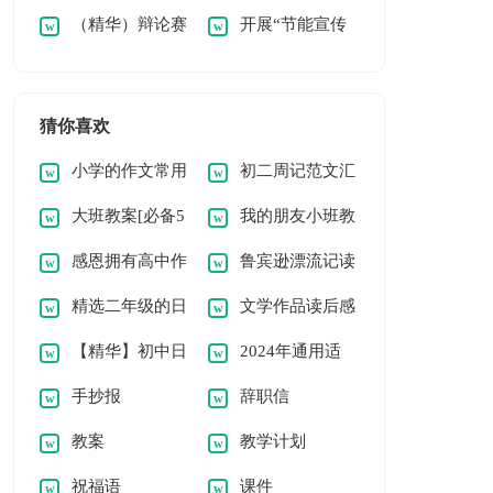
（精华）辩论赛
开展“节能宣传
联谊活动策划书
策划书
策划书
周”活动的策划书
猜你喜欢
小学的作文常用
初二周记范文汇
大班教案[必备5
我的朋友小班教
[15篇]
编【14篇】
感恩拥有高中作
鲁宾逊漂流记读
篇]
案
精选二年级的日
文学作品读后感
文
后感18篇
【精华】初中日
2024年通用适
记4篇
(15篇)
手抄报
辞职信
记锦集九篇
合给朋友的早安微信
教案
教学计划
问候语33句
祝福语
课件