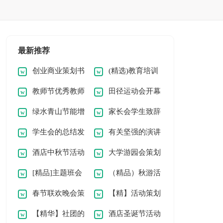
最新推荐
创业商业策划书
(精选)教育培训
教师节优秀教师
田径运动会开幕
范本
机构策划书
绿水青山节能增
家长会学生致辞
代表发言稿
式校长致辞
学生会的总结发
有关坚强的演讲
效小学生演讲稿
（合集12篇）
酒店中秋节活动
大学游园会策划
言稿范文（通用7
稿
[精品]主题班会
（精品）秋游活
策划书
书
篇）
春节联欢晚会策
【精】活动策划
活动策划书
动策划书
【精华】社团的
酒店圣诞节活动
划书
书