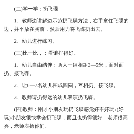
(二)学一学：扔飞碟
1、教师边讲解边示范扔飞碟方法，右手拿住飞碟的
边，并平放在胸前，然后用力将飞碟扔出去。
2、幼儿进行练习。
(三)比一比，：看谁排得好。
1、幼儿自由结伴：两人一组相距3—5米，面对面
扔、接飞碟。
2、让6—7名幼儿围成圆圈，互相扔、接飞碟。
3、教师请扔得远的幼儿表演扔飞碟。
(四)教师：刚才小朋友玩扔飞碟感觉好不好玩?(好
玩)小朋友很快学会扔飞碟，而且也扔得很好，老师很高
兴，老师表扬你们。