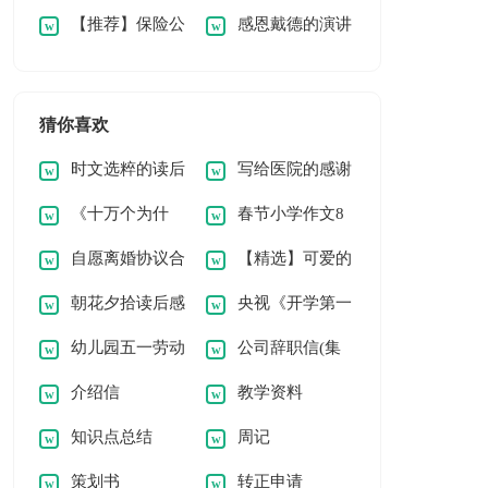
【推荐】保险公
感恩戴德的演讲
等述职报告汇总5篇
告
篇
司述职报告三篇
稿优选(5篇)
猜你喜欢
时文选粹的读后
写给医院的感谢
《十万个为什
春节小学作文8
感
信模板汇编6篇
自愿离婚协议合
【精选】可爱的
么》读后感【必备
篇（精选）
朝花夕拾读后感
央视《开学第一
集15篇
小学作文300字三篇
15篇】
幼儿园五一劳动
公司辞职信(集
课》理想照亮未来的
介绍信
教学资料
节活动方案汇编15
合15篇)
优秀观后感（精选5
知识点总结
周记
篇
篇）
策划书
转正申请