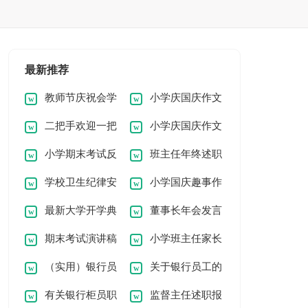
最新推荐
教师节庆祝会学
小学庆国庆作文
二把手欢迎一把
小学庆国庆作文
生致辞
300字6篇
小学期末考试反
班主任年终述职
手任职表态发言稿
300字4篇
学校卫生纪律安
小学国庆趣事作
思作文
报告10篇
（精选7篇）
最新大学开学典
董事长年会发言
全教育的讲话稿范文
文300字三篇
期末考试演讲稿
小学班主任家长
礼发言稿范文
稿精华（15篇）
（实用）银行员
关于银行员工的
小学
会发言稿
有关银行柜员职
监督主任述职报
工述职报告
述职报告范文集锦6