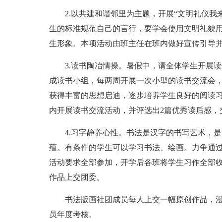
2.以共建和谐邻里为主题，开展“文明礼仪
生的标准规范自己的言行，要学会使用文明礼貌用
生形象。本项活动由班主任在班内做好宣传引导
3.读书陶冶情操。暑假中，请全体学生开展
成读书小组，每两周开展一次小型的读书交流会
获得丰富的思想启迪，逐步培养学生良好的阅读
内开展读书交流活动，并评选出2篇优秀读后感，
4.习字静养心性。书法是汉字的书写艺术，
蕴。有条件的学生可以学习书法、绘画。力争通
活动要求全部参加，开学后各班将学生习作全部收
作品上交团委。
书法版画社团成员每人上交一幅原创作品，
员年度考核。