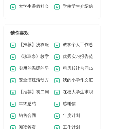
大学生暑假社会
学校学生介绍信
15篇
专业的实习报告四篇
篇
实习报告汇编九篇
猜你喜欢
【推荐】洗衣服
教学个人工作总
《珍珠泉》教学
优秀实习报告范
日记4篇
结
实用的温暖的早
租房转让合同15
反思
文
安全演练活动方
我的小学作文汇
安问候语45条
篇
【推荐】初二周
在校大学生求职
案
编10篇
年终总结
感谢信
记锦集8篇
信15篇
销售合同
年度计划
阅读答案
工作计划