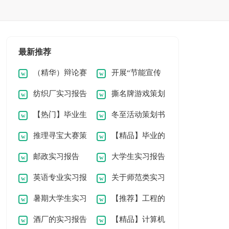
最新推荐
（精华）辩论赛
开展“节能宣传
纺织厂实习报告
撕名牌游戏策划
策划书
周”活动的策划书
【热门】毕业生
冬至活动策划书
15篇
书
推理寻宝大赛策
【精品】毕业的
的实习报告模板集锦
优秀15篇
邮政实习报告
大学生实习报告
划书
实习报告模板集合八
八篇
英语专业实习报
关于师范类实习
汇编七篇
篇
暑期大学生实习
【推荐】工程的
告范文集合10篇
报告模板集合五篇
酒厂的实习报告
【精品】计算机
报告模板汇总5篇
实习报告范文集合6