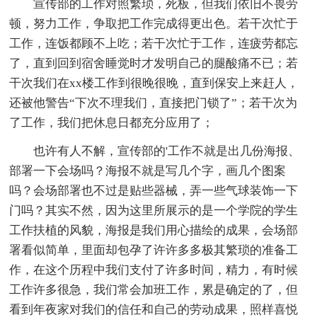
宣传部的工作对照繁琐，死板，但我们依旧不畏劳
顿，努力工作，争取把工作完成得更出色。若干次忙于
工作，连饭都顾不上吃；若干次忙于工作，连疲劳都忘
了，直到回到宿舍睡觉时才发明自己的腿酸痛不已；若
干次我们在xx楼工作到很晚很晚，直到保安上来赶人，
还被他警告“下次不理我们，直接把门锁了”；若干次为
了工作，我们把休息日都充分应用了；
也许有人不解，宣传部的'工作不就是出几份海报、
部署一下会场吗？海报不就是写几个字，画几个图案
吗？会场部署也不过是贴些器械，弄一些气球装饰一下
门吗？其实不然，因为这里所展示的是一个学院的学生
工作扶植的风貌，海报是我们用心描绘的成果，会场部
署看似简单，里面却包孕了许许多多极其繁琐的准备工
作，在这个历程中我们支付了许多时间，精力，有时候
工作许多很急，我们常会加班工作，累是确定的了，但
看到年夜家对我们的信任和自己的劳动成果，照样喜悦