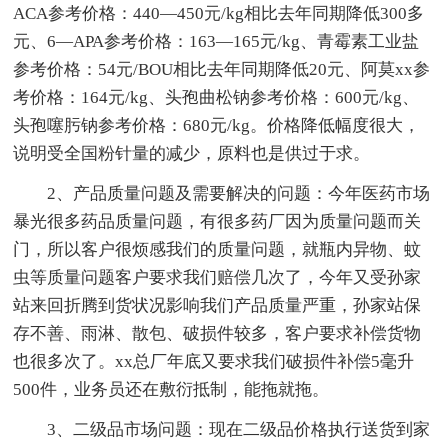
ACA参考价格：440—450元/kg相比去年同期降低300多
元、6—APA参考价格：163—165元/kg、青霉素工业盐
参考价格：54元/BOU相比去年同期降低20元、阿莫xx参
考价格：164元/kg、头孢曲松钠参考价格：600元/kg、
头孢噻肟钠参考价格：680元/kg。价格降低幅度很大，
说明受全国粉针量的减少，原料也是供过于求。
2、产品质量问题及需要解决的问题：今年医药市场
暴光很多药品质量问题，有很多药厂因为质量问题而关
门，所以客户很烦感我们的质量问题，就瓶内异物、蚊
虫等质量问题客户要求我们赔偿几次了，今年又受孙家
站来回折腾到货状况影响我们产品质量严重，孙家站保
存不善、雨淋、散包、破损件较多，客户要求补偿货物
也很多次了。xx总厂年底又要求我们破损件补偿5毫升
500件，业务员还在敷衍抵制，能拖就拖。
3、二级品市场问题：现在二级品价格执行送货到家