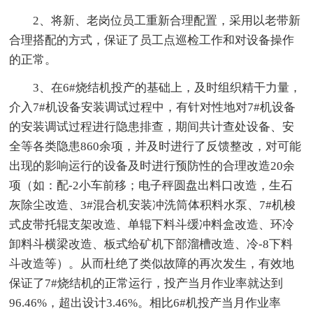
2、将新、老岗位员工重新合理配置，采用以老带新
合理搭配的方式，保证了员工点巡检工作和对设备操作
的正常。
3、在6#烧结机投产的基础上，及时组织精干力量，
介入7#机设备安装调试过程中，有针对性地对7#机设备
的安装调试过程进行隐患排查，期间共计查处设备、安
全等各类隐患860余项，并及时进行了反馈整改，对可能
出现的影响运行的设备及时进行预防性的合理改造20余
项（如：配-2小车前移；电子秤圆盘出料口改造，生石
灰除尘改造、3#混合机安装冲洗筒体积料水泵、7#机梭
式皮带托辊支架改造、单辊下料斗缓冲料盒改造、环冷
卸料斗横梁改造、板式给矿机下部溜槽改造、冷-8下料
斗改造等）。从而杜绝了类似故障的再次发生，有效地
保证了7#烧结机的正常运行，投产当月作业率就达到
96.46%，超出设计3.46%。相比6#机投产当月作业率