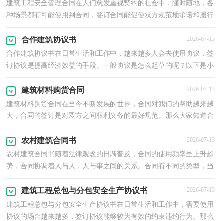
建筑工程安全管理合同在人们愈发重视契约的社会中，随时随地，各
种场景都有可能使用到合同，签订合同能促使双方规范地承诺和履行
合作。你所见过的合同是什么样的呢？下面是小编整理...
合作建筑协议书
2026-07-13
合作建筑协议书在日常生活和工作中，越来越多人会去使用协议，签
订协议是提高经济效益的手段。一般协议是怎么起草的呢？以下是小
编为大家收集的合作建筑协议书，欢迎大家分享。合作...
建筑材料购货合同
2026-07-13
建筑材料购货合同在当今不断发展的世界，合同对我们的帮助越来越
大，合同的签订是对双方之间权利义务的最好规范。那么大家知道合
同的格式吗？以下是小编整理的建筑材料购货合同，仅...
农村建筑合同书
2026-07-13
农村建筑合同书随着法律观念的日渐普及，合同的使用频率呈上升趋
势，合同协调着人与人，人与事之间的关系。合同有不同的类型，当
然也有不同的目的，以下是小编整理的农村建筑合同书，希...
建筑工程总包与分包安全生产协议书
2026-07-13
建筑工程总包与分包安全生产协议书在日常生活和工作中，需要使用
协议的场合越来越多，签订协议能够较为有效的约束违约行为。那么