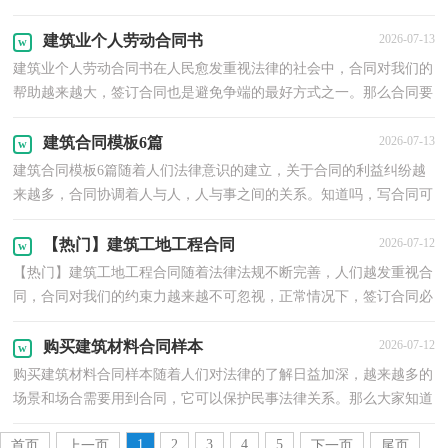
协议怎么写才能发挥它最大的作用呢？下面是小编为...
建筑业个人劳动合同书
2026-07-13
建筑业个人劳动合同书在人民愈发重视法律的社会中，合同对我们的
帮助越来越大，签订合同也是避免争端的最好方式之一。那么合同要
怎么拟定？想必这让大家都很苦恼吧，下面是小编收集...
建筑合同模板6篇
2026-07-13
建筑合同模板6篇随着人们法律意识的建立，关于合同的利益纠纷越
来越多，合同协调着人与人，人与事之间的关系。知道吗，写合同可
是有方法的哦，以下是小编精心整理的建筑合同6篇，欢迎大...
【热门】建筑工地工程合同
2026-07-12
【热门】建筑工地工程合同随着法律法规不断完善，人们越发重视合
同，合同对我们的约束力越来越不可忽视，正常情况下，签订合同必
须经过规定的方式。那么常见的合同书是什么样的呢？下...
购买建筑材料合同样本
2026-07-12
购买建筑材料合同样本随着人们对法律的了解日益加深，越来越多的
场景和场合需要用到合同，它可以保护民事法律关系。那么大家知道
合法的合同书怎么写吗？以下是小编为大家整理的购...
1
2
3
4
5
首页
上一页
下一页
尾页