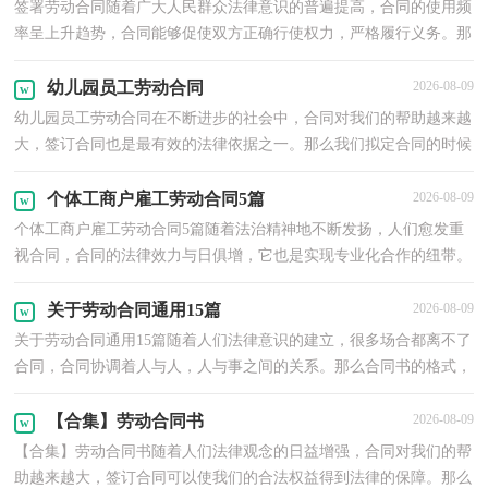
签署劳动合同随着广大人民群众法律意识的普遍提高，合同的使用频
率呈上升趋势，合同能够促使双方正确行使权力，严格履行义务。那
么问题来了，到底应如何拟定合同呢？以下是小编帮大家...
幼儿园员工劳动合同
2026-08-09
幼儿园员工劳动合同在不断进步的社会中，合同对我们的帮助越来越
大，签订合同也是最有效的法律依据之一。那么我们拟定合同的时候
需要注意什么问题呢？下面是小编为大家收集的幼儿...
个体工商户雇工劳动合同5篇
2026-08-09
个体工商户雇工劳动合同5篇随着法治精神地不断发扬，人们愈发重
视合同，合同的法律效力与日俱增，它也是实现专业化合作的纽带。
那么大家知道正规的合同书怎么写吗？以下是小编收集...
关于劳动合同通用15篇
2026-08-09
关于劳动合同通用15篇随着人们法律意识的建立，很多场合都离不了
合同，合同协调着人与人，人与事之间的关系。那么合同书的格式，
你掌握了吗？以下是小编为大家整理的关于劳动合同，仅供...
【合集】劳动合同书
2026-08-09
【合集】劳动合同书随着人们法律观念的日益增强，合同对我们的帮
助越来越大，签订合同可以使我们的合法权益得到法律的保障。那么