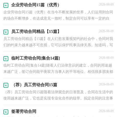
企业劳动合同15篇（优秀）
2026-08-09
企业劳动合同15篇（优秀）在当今不断发展的世界，人们运用到合同
的场合不断增多，在达成意见一致时，制定合同可以享有一定的自
由。那么我们拟定合同的时候需要注意什么问题呢？下面是小...
员工劳动合同精品【15篇】
2026-08-09
员工劳动合同精品【15篇】在人们愈发重视契约的社会中，合同对我
们的约束力越来越不可忽视，它可以保护民事法律关系。知道吗，写
合同可是有方法的哦，以下是小编精心整理的员工劳动...
临时工劳动合同[集合14篇]
2026-08-09
临时工劳动合同[集合14篇]随着人们法律意识的建立，合同的用途越
来越广泛，签订合同能平衡双方当事人的平等地位。相信很多朋友都
对拟合同感到非常苦恼吧，下面是小编精心整理的临...
（荐）员工劳动合同15篇
2026-08-09
（荐）员工劳动合同15篇随着法律观念的日渐普及，合同在生活中的
使用越来越广泛，它也是实现专业化合作的纽带。拟定合同的注意事
项有许多，你确定会写吗？下面是小编帮大家整理的员工劳...
签署劳动合同
2026-08-09