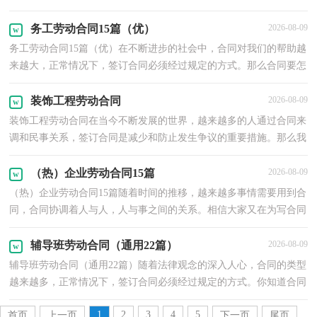
制定合同书有什么需要注意的呢？下面是小编收集整...
务工劳动合同15篇（优）
2026-08-09
务工劳动合同15篇（优）在不断进步的社会中，合同对我们的帮助越
来越大，正常情况下，签订合同必须经过规定的方式。那么合同要怎
么拟定？想必这让大家都很苦恼吧，下面是小编收集整理的务...
装饰工程劳动合同
2026-08-09
装饰工程劳动合同在当今不断发展的世界，越来越多的人通过合同来
调和民事关系，签订合同是减少和防止发生争议的重要措施。那么我
们拟定合同的时候需要注意什么问题呢？以下是小编...
（热）企业劳动合同15篇
2026-08-09
（热）企业劳动合同15篇随着时间的推移，越来越多事情需要用到合
同，合同协调着人与人，人与事之间的关系。相信大家又在为写合同
犯愁了吧，以下是小编为大家整理的企业劳动合同，欢迎大家...
辅导班劳动合同（通用22篇）
2026-08-09
辅导班劳动合同（通用22篇）随着法律观念的深入人心，合同的类型
越来越多，正常情况下，签订合同必须经过规定的方式。你知道合同
的主要内容是什么吗？下面是小编为大家收集的辅导班劳动...
1
2
3
4
5
首页
上一页
下一页
尾页