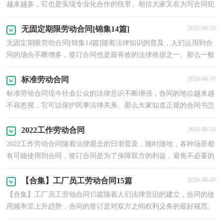
越来越多，它也是实现专业化合作的纽带。相信大家又在为写合同犯
愁了吧，下面是小编精心整理的酒店岗位劳动合同书...
无固定期限劳动合同[锦集14篇]
2026-08-10
无固定期限劳动合同[锦集14篇]随着法律知识的普及，人们运用到合
同的场合不断增多，签订合同也是最有效的法律依据之一。那么一般
合同是怎么起草的呢？下面是小编精心整理的无固定...
标准劳动合同
2026-08-10
标准劳动合同现今社会公众的法律意识不断增强，合同的地位越来越
不容忽视，它可以保护民事法律关系。那么大家知道正规的合同书怎
么写吗？以下是小编为大家整理的标准劳动合同，仅供...
2022工作劳动合同
2026-08-10
2022工作劳动合同随着法律观念的日渐普及，随时随地，各种场景都
有可能使用到合同，签订合同是为了保障双方的利益，避免不必要的
争端。你所见过的合同是什么样的呢？以下是小编收集整...
【合集】工厂员工劳动合同15篇
2026-08-09
【合集】工厂员工劳动合同15篇随着人们法律意识的建立，合同的使
用频率呈上升趋势，合同的签订是对双方之间权利义务的最好规范。
相信很多朋友都对拟合同感到非常苦恼吧，下面是小...