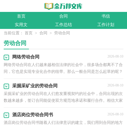
首页
合同
书信
实用文
工作总结
工作计划
当前位置：
首页
>
合同
>
劳动合同
劳动合同
网络劳动合同
2026-08-10
网络劳动合同在人们越来越相信法律的社会中，很多场合都离不了合
同，它也是实现专业化合作的纽带。那么一般合同是怎么起草的呢？
下面是小编收集整理的网络劳动合同，希望对大家有所...
采掘采矿业的劳动合同
2026-08-10
采掘采矿业的劳动合同在人们愈发重视契约的社会中，合同出现的次
数越来越多，签订合同能促使双方规范地承诺和履行合作。相信大家
又在为写合同犯愁了吧，以下是小编帮大家整理的采...
酒店岗位劳动合同书
2026-08-10
酒店岗位劳动合同书随着人们法律意识的建立，我们用到合同的地方