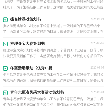
（精华）辩论赛策划书时光如流水般匆匆流动，一段时间的工作已经
结束了，为了迎接新的工作目标，这时候，最关键的策划书怎么能落
下！一起来参考策划书是怎么写的吧，下面是小编精心整理的辩...
撕名牌游戏策划书
2026-08-06
撕名牌游戏策划书时光在不经意中流逝，一段时间的工作已经结束
了，面对新的工作，制定好新的目标，做好策划，才能轻装上阵，在
今后奋勇争先。你所见过的策划书应该是什么样的？以下是小编...
推理寻宝大赛策划书
2026-08-06
推理寻宝大赛策划书伴着时间的流逝，辛苦的工作已经告一段落，很
快就要开展新的工作了，当然要定好新的目标，让我们对今后的工作
做个策划吧。策划书怎么写才合适呢？以下是小编精心整...
冬至活动策划书优秀15篇
2026-08-06
冬至活动策划书优秀15篇充实的工作生活一不留神就过去了，我们又
将续写新的诗篇，迎接我们的是新的工作内容和工作目标，需要认真
地为此写一份策划书。现在你是否对策划书一筹莫展...
青年志愿者风采大赛活动策划书
2026-08-03
青年志愿者风采大赛活动策划书工作在不经意间已经告一段落了，我
们的工作又将迎来新的任务和目标，想必现在的你有必要写一写策划