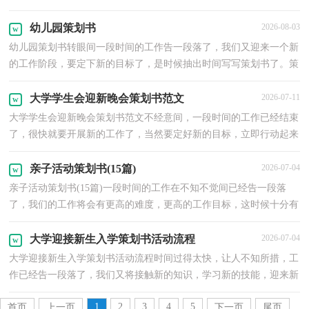
书了。那么你知道策划书如何写吗？下面是小编整理...
幼儿园策划书
2026-08-03
幼儿园策划书转眼间一段时间的工作告一段落了，我们又迎来一个新
的工作阶段，要定下新的目标了，是时候抽出时间写写策划书了。策
划书怎么写才更有新意呢？下面是小编收集整理的幼儿...
大学学生会迎新晚会策划书范文
2026-07-11
大学学生会迎新晚会策划书范文不经意间，一段时间的工作已经结束
了，很快就要开展新的工作了，当然要定好新的目标，立即行动起来
写一份策划书吧。一起来参考策划书是怎么写的吧，下面...
亲子活动策划书(15篇)
2026-07-04
亲子活动策划书(15篇)一段时间的工作在不知不觉间已经告一段落
了，我们的工作将会有更高的难度，更高的工作目标，这时候十分有
必须要写一份策划书了。你知道写策划书需要注意哪些...
大学迎接新生入学策划书活动流程
2026-07-04
大学迎接新生入学策划书活动流程时间过得太快，让人不知所措，工
作已经告一段落了，我们又将接触新的知识，学习新的技能，迎来新
的工作目标，让我们对今后的工作做个策划吧。策划书要写...
1
2
3
4
5
首页
上一页
下一页
尾页