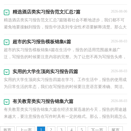
样的报告才是有效的呢？以下是小编收集整理的学生...
精选酒店类实习报告范文汇总7篇
2026-08-06
精选酒店类实习报告范文汇总7篇随着社会不断地进步，我们都不可
避免地要接触到报告，报告中涉及到专业性术语要解释清楚。那么大
家知道标准正式的报告格式吗？下面是小编为大家整...
超市的实习报告模板锦集6篇
2026-08-03
超市的实习报告模板锦集6篇在生活中，报告的适用范围越来越广
泛，写报告的时候要注意内容的完整。为了让您不再为写报告头疼，
下面是小编收集整理的超市的实习报告6篇，仅供参考，大家...
实用的大学生顶岗实习报告四篇
2026-08-03
实用的大学生顶岗实习报告四篇在学习、工作生活中，报告的使用成
为日常生活的常态，我们在写报告的时候要注意语言要准确、简洁。
那么什么样的报告才是有效的呢？以下是小编收集整...
有关教育类实习报告锦集六篇
2026-08-03
有关教育类实习报告锦集六篇在经济发展迅速的今天，报告的用途越
来越大，要注意报告在写作时具有一定的格式。那么，报告到底怎么
写才合适呢？以下是小编整理的教育类实习报告6篇，仅...
1
2
3
4
5
首页
上一页
下一页
尾页