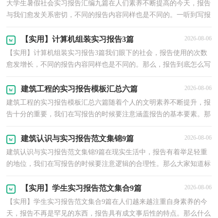
大学生暑假社会实习报告汇编九篇在人们素养不断提高的今天，报告
与我们愈发关系密切，不同的报告内容同样也是不同的。一听到写报
告就拖延症懒癌齐复发？下面是小编精心整理的大学...
【实用】计算机组装实习报告3篇
2026-08-06
【实用】计算机组装实习报告3篇我们眼下的社会，报告使用的次数
愈发增长，不同的报告内容同样也是不同的。那么，报告到底怎么写
才合适呢？以下是小编为大家整理的计算机组装实习报...
建筑工程的实习报告模板汇总六篇
2026-08-06
建筑工程的实习报告模板汇总六篇随着个人的文明素养不断提升，报
告十分的重要，我们在写报告的时候要注意涵盖报告的基本要素。那
么一般报告是怎么写的呢？以下是小编为大家收集的...
建筑认识与实习报告范文集锦9篇
2026-08-06
建筑认识与实习报告范文集锦9篇在现实生活中，报告有着举足轻重
的地位，我们在写报告的时候要注意逻辑的合理性。那么大家知道标
准正式的报告格式吗？下面是小编帮大家整理的建筑...
【实用】学生实习报告范文集合9篇
2026-08-06
【实用】学生实习报告范文集合9篇在人们越来越注重自身素养的今
天，报告不再是罕见的东西，报告具有成文事后性的特点。那么什么