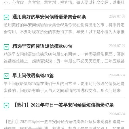
小，心宜虚，言宜实，慧宜增，福宜惜。做人要以礼义交际，以廉耻
律己！早安！下面是小编整理的美好的早安问候语57条,欢迎阅读
与...
通用美好的早安问候语语录集合68条
2026-07-09
通用美好的早安问候语语录集合68条你现在觉得没用的事，将来肯定
会有用。不要对现在所做的事敷衍了事。早安！以下是小编为大家推
荐的美好的早安问候语68条,欢迎大家分享。1、晨...
精选早安问候语短信摘录60句
2026-07-04
精选早安问候语短信摘录60句朋友有两种，一种需要经常见面，否则
连话都难接上，感情更淡漠；另一种朋友不必天天联系，三年五载甚
至更长，彼此音容模糊，可一朝晤面，宛若朝夕相处。早安！下面...
早上问候语集锦15篇
2026-07-04
早上问候语集锦15篇在我们平凡的日常里，要用到问候语的情况还是
蛮多的，问候语有助于人与人之间感情的增进和交流。那么问题来
了，到底什么样的问候语才是走心的呢？以下是小编收集...
【热门】2021年每日一签早安问候语短信摘录47条
2026-07-04
【热门】2021年每日一签早安问候语短信摘录47条从来觉得相逢是一
种偶然，邂逅是一种机遇。相遇后，却成了匆匆而过的路人。如果是