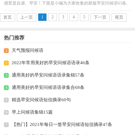
感受是自虐。早安！下面是小编为大家收集的新版早安问候语63条,
供各位参考。1、快乐活在当下，尽心就是完美。人生...
1
2
3
4
5
首页
上一页
下一页
尾页
热门推荐
天气预报问候语
1
2022年常用美好的早安问候语语录46条
2
通用美好的早安问候语语录集锦57条
3
通用美好的早安问候语语录集合68条
4
精选早安问候语短信摘录60句
5
早上问候语集锦15篇
6
【热门】2021年每日一签早安问候语短信摘录47条
7