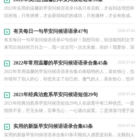
2022年实用的温馨的早安问候语语录16条只有启程，才会到达理想和
目的地，只有拼搏，才会获得灿烂的成功，只有播种，才会有收成。
只有追求，才会品味堂堂正正的人生。人生的终点不是终结...
有关每日一句早安问候语语录47句
2026-07-04
有关每日一句早安问候语语录47句你好！我想写你，却没能找到文字
来写出你好的万分之一，我一次次写一次次失败，你好！我爱你，深
深的爱着。早安！以下是小编搜索整理的每日一句早安问候语...
2022年常用温馨的早安问候语语录合集45条
2026-07-04
2022年常用温馨的早安问候语语录合集45条聪明的人，喜欢猜心，也
许猜对了别人的心，却也失去了自己的。傻气的人，喜欢给心，也许
会被人骗，却未必能得到别人的。你以为我刀枪不入，我以为...
2021年经典治愈系早安问候语短信29句
2026-07-04
2021年经典治愈系早安问候语短信29句人在寂寞中有三种状态。一是
惶惶不安，茫无头绪，百事无心，一心逃出寂寞。二是渐渐习惯于寂
寞，安下心来，建立起生活的条理，用读书、写作或别的事...
实用的新版早安问候语语录合集63条
2026-07-04
实用的新版早安问候语语录合集63条不顾别人感受是自私，太顾别人