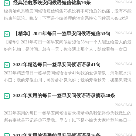
经典治愈系晚安问候语短信锦集76条
2026-07-04
经典治愈系晚安问候语短信锦集76条没有不可治愈的伤痛，没有不能
结束的沉沦。晚安！下面是小编整理的治愈系晚安问候语76条,欢迎
阅读。1、想想应当看开，今日使人流泪的爱情，他日也...
【精华】2021年每日一签早安问候语短信53句
2026-07-04
【精华】2021年每日一签早安问候语短信53句一个人能送给爱人的最
好的礼物，是时间。总有一天，你会遇上那个人，陪你看每一次日
出，直到你的人生落幕。真正改变命运的，并不是我们的机...
2022年精选每日一签早安问候语语录41句
2026-07-04
2022年精选每日一签早安问候语语录41句我的爱像清泉，涓涓流水润
心田；我的爱像山川，美景处处风光好；我的爱像秋天，硕果累累沉
甸甸；我的爱像老牛，无怨无悔到白头！爱妻，祝你快乐！早安！以
下...
2022年实用的每日一签早安问候语语录摘录40条
2026-07-04
2022年实用的每日一签早安问候语语录摘录40条我记得你为我做过的
所有事就是不记得你不爱我。早安！以下是小编为大家推荐的每日一
签早安问候语40条,仅供参考，大家一起来看看吧...
2022年实用的温馨的早安问候语语录16条
2026-07-04