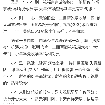
又是一年小年到，祝福声声放鞭炮：一响愿你心 想
事成; 再响祝你乐 享 天年;三响望你新年更有新气 象 !
小年到，一心一意除旧尘，二目新景尽收纳，四(似)
火华裳洗出来，五彩缤纷美如霞，九九(久久)诚心求好
运，十全十美跳出来!祝您小年吉祥，万事如意!
送你一条围巾，围满今年温暖;送你一双手套，把握
今年机遇;松你一张明信片，上面写满祝福;愿您今年大年
未到，小年率先收满幸福和快乐。
小年里，乘遗忘驶离 烦恼之港 ，持扫帚驱逐 失意舰
队 ，拿幸运遥控 人生列车 ，用灶糖犒赏 开心部落 ，这
个小年，所有的好事靠近你，所有的哀伤远离你，饱足
的生活环绕你!
小年来到短信提前报告，送去祝愿早早向你问好：
快乐开心天天，生活美满团圆，平安吉祥安康，福运幸