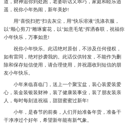
道，财神追你到处跑，老婆听话又乖巧，家庭和睦乐逍
遥，祝你小年热闹，新年美妙!
用"喜悦扫把"扫去灰尘，用"快乐溶液"洗涤衣服，
以"顺心剪刀"雕琢窗花，以"如意毛笔"挥洒春联，祝福你
小年快乐，万事如意!
祝你小年快乐。此话绝对原创，不涉及任何侵权，
如有雷同，绝对抄袭我的。此话仅供转发，不能作为删
除和保存短信使用，请合理使用，并祝愿收到短信的朋
友小年快乐。
小年来临喜临门，送上一个聚宝盆，装心装爱装爱
心，装金装银装财神，装了健康装事业，装了朋友装亲
人，每时每刻送祝福，甜甜蜜蜜过新年!
小年，是春节的前奏，人们开始准备年货，准备干
干净净过个好年，希望新年能有新气象。