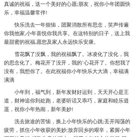
真诚的祝福，送一个美好的心愿;朋友，祝你小年团圆快
乐，幸福温馨常伴!
快乐洗去一年烦恼，团聚消散所有思念，笑声传遍
你我他家,小年喜悦你我共享。在这特别的日子，送上我
最甜蜜的祝福,愿您及家人永远快乐安康。
雪花飘了没飘，我的祝福飘了。冰凌化了没化，我
的思念化了。梅花开了没开，我的`心花开了。你想我了
没有，我想你了。在此祝福你小年快乐大大滴，幸福满
满滴
小年到，福气到，新年发财好运到，天天开心是王
道，财神追你到处跑，老婆听话又乖巧，家庭和睦乐逍
遥，祝你小年热闹，新年美妙!
洗去旅途的苦恼，换上小年快乐的心跳;丢开闯荡的
疲劳，抓住小年收获的美妙;放弃回乡的艰辛，紧握小年