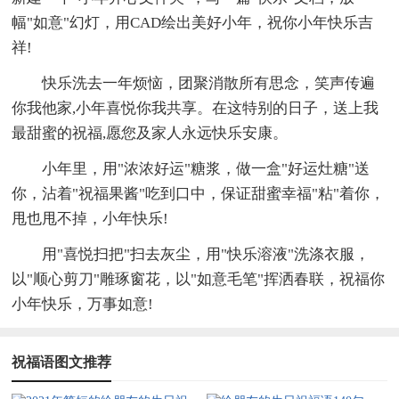
幅"如意"幻灯，用CAD绘出美好小年，祝你小年快乐吉
祥!
快乐洗去一年烦恼，团聚消散所有思念，笑声传遍
你我他家,小年喜悦你我共享。在这特别的日子，送上我
最甜蜜的祝福,愿您及家人永远快乐安康。
小年里，用"浓浓好运"糖浆，做一盒"好运灶糖"送
你，沾着"祝福果酱"吃到口中，保证甜蜜幸福"粘"着你，
甩也甩不掉，小年快乐!
用"喜悦扫把"扫去灰尘，用"快乐溶液"洗涤衣服，
以"顺心剪刀"雕琢窗花，以"如意毛笔"挥洒春联，祝福你
小年快乐，万事如意!
祝福语图文推荐