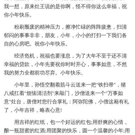
我一想，原来灶王说的是你啊，怪不得你这么幸福，祝
你小年快乐。
粉刷颓废的精神压力，擦净忙碌的阵阵疲惫，扫清
郁闷的事事非非，朋友，小年，小小的打扫一下我们各
自的心房吧。祝你小年快乐。
经济危机，祝福也要涨息，为了大年不至于还不清
幸福的贷款，小年先要祝你时时开心，事事如意，不然
我的努力全都前功尽弃。小年快乐。
小年里，孙悟空翻着筋斗云送来一把"铁扫帚"，猪
八戒扛着"烦恼清洁剂"来敲门，沙僧送来一个"万事如
意"灶台，唐僧对您行合掌礼：阿弥陀佛，小僧这厢有礼
了，小年吉祥，略表心意!
用吉祥的红纸，包一个好运的红包;用舒爽的心情，
酿一瓶甜蜜的红酒;用团聚的快乐，圆一个温馨的小年;用