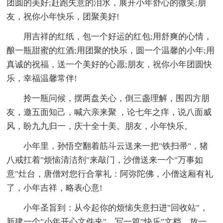
团圆的美好;赶跑失意的泪水，展开小年舒心的微笑;朋
友，祝你小年快乐，团聚美好!
用吉祥的红纸，包一个好运的红包;用舒爽的心情，
酿一瓶甜蜜的红酒;用团聚的快乐，圆一个温馨的小年;用
真诚的祝福，送一个美好的心愿;朋友，祝你小年团圆快
乐，幸福温馨常伴!
拎一瓶问候，摆两盘关心，倒三盏理解，围四方朋
友，邀五面知己，喊六亲来聚 ，论七年之痒，说八面威
风，盼九九归一，庆十全十美。朋友，小年快乐。
小年里，孙悟空翻着筋斗云送来一把"铁扫帚"，猪
八戒扛着"烦恼清洁剂"来敲门，沙僧送来一个"万事如
意"灶台，唐僧对您行合掌礼：阿弥陀佛，小僧这厢有礼
了，小年吉祥，略表心意!
小年圣旨到：从今起你的烦恼失意扫进"回收站"，
新建一个"小年开心文件夹"，写一篇"快乐"文档，放一