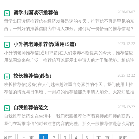
推荐信呢？以下是小编为大家收集的学生会主席自我...
留学出国读研推荐信
2026-03-07
留学出国读研推荐信在经济发展迅速的今天，推荐信不再是罕见的东
西，一封好的推荐信能为申请人加分。如何写一份恰当的推荐信呢？
下面是小编收集整理的留学出国读研推荐信，仅供参考...
小升初老师推荐信(通用15篇)
2025-12-22
小升初老师推荐信(通用15篇)在人们素养不断提高的今天，推荐信应
用范围愈来愈广泛，推荐信可以展示出申请人的才干和优势。相信许
多人会觉得推荐信书很难写吧，下面是小编精心整理...
校长推荐信(必备)
2025-12-22
校长推荐信(必备)在人们越来越注重自身素养的今天，我们使用上推
荐信的情况与日俱增，一封好的推荐信能为申请人加分。大家知道推
荐信的格式吗？以下是小编收集整理的校长推荐信，供...
自我推荐信范文
2025-12-22
自我推荐信范文在生活中，我们都跟推荐信有着直接或间接的联系，
我们在写推荐信的时候注意内容的完整。那么一般推荐信是怎么写的
呢？下面是小编为大家整理的自我推荐信范文，希望能...
1
2
3
4
5
首页
上一页
下一页
尾页