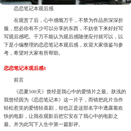
恋恋笔记本观后感
在观赏了后，心中感慨万千，不禁为作品所深深折
服，想必你有不少可以分享的东西，不妨坐下来好好写
写观后感吧。千万不能认为观后感随便应付就可以，以
下是小编整理的恋恋笔记本观后感，欢迎大家借鉴与参
考，希望对大家有所帮助。
恋恋笔记本观后感1
前言
《恋夏500天》曾经是我心中的爱情片之最。肤浅的
我曾经因为《恋恋笔记本》这一片子，而错把此片当作
轻松惹笑的爱情轻喜剧，却也正是这部名字中透露着欢
快的电影，让我在观影后把它安在了我心中的电影之
最。并为此写下人生中第一篇影评。