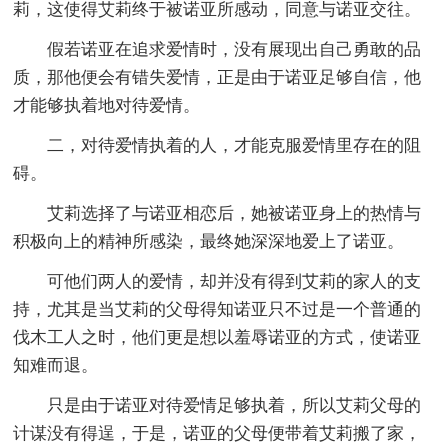
莉，这使得艾莉终于被诺亚所感动，同意与诺亚交往。
假若诺亚在追求爱情时，没有展现出自己勇敢的品
质，那他便会有错失爱情，正是由于诺亚足够自信，他
才能够执着地对待爱情。
二，对待爱情执着的人，才能克服爱情里存在的阻
碍。
艾莉选择了与诺亚相恋后，她被诺亚身上的热情与
积极向上的精神所感染，最终她深深地爱上了诺亚。
可他们两人的爱情，却并没有得到艾莉的家人的支
持，尤其是当艾莉的父母得知诺亚只不过是一个普通的
伐木工人之时，他们更是想以羞辱诺亚的方式，使诺亚
知难而退。
只是由于诺亚对待爱情足够执着，所以艾莉父母的
计谋没有得逞，于是，诺亚的父母便带着艾莉搬了家，