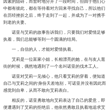
因素的阻碍，而暂时地分开了一段时间，但由于他们心
中都有彼此，都在等待着对方回来寻找自己，所以他们
在历经挫折之后，终于走到了一起，并成为了一对携手
到老的夫妻。
诺亚与艾莉的故事告诉我们，只要我们对爱情足够
执着，我们总能够等到一个圆满的结局。
一，自信的人，才能对爱情执着。
艾莉是一位富家小姐，长相漂亮的她，在与友人逛
街的时候，偶然地遇到了一个名叫诺亚的伐木工人。
诺亚对艾莉一见倾心，他只看艾莉的穿着，便知道
自己与艾莉之间的'身份天差地别，可诺亚并没有因此而
感觉到自卑，从而不敢向艾莉表白。
相反的，诺亚勇敢地向艾莉表达了自己的爱意，即
便遭遇到了艾莉的拒绝后，他依然勇敢且执着地追求艾