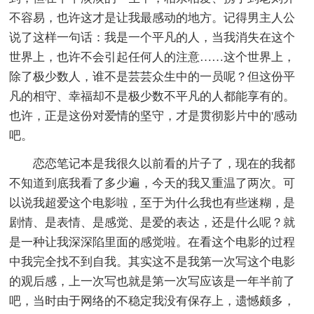
不容易，也许这才是让我最感动的地方。记得男主人公
说了这样一句话：我是一个平凡的人，当我消失在这个
世界上，也许不会引起任何人的注意……这个世界上，
除了极少数人，谁不是芸芸众生中的一员呢？但这份平
凡的相守、幸福却不是极少数不平凡的人都能享有的。
也许，正是这份对爱情的坚守，才是贯彻影片中的'感动
吧。
恋恋笔记本是我很久以前看的片子了，现在的我都
不知道到底我看了多少遍，今天的我又重温了两次。可
以说我超爱这个电影啦，至于为什么我也有些迷糊，是
剧情、是表情、是感觉、是爱的表达，还是什么呢？就
是一种让我深深陷里面的感觉啦。在看这个电影的过程
中我完全找不到自我。其实这不是我第一次写这个电影
的观后感，上一次写也就是第一次写应该是一年半前了
吧，当时由于网络的不稳定我没有保存上，遗憾颇多，