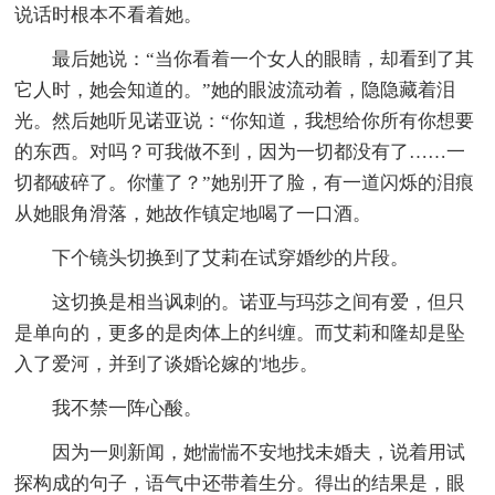
说话时根本不看着她。
最后她说：“当你看着一个女人的眼睛，却看到了其
它人时，她会知道的。”她的眼波流动着，隐隐藏着泪
光。然后她听见诺亚说：“你知道，我想给你所有你想要
的东西。对吗？可我做不到，因为一切都没有了……一
切都破碎了。你懂了？”她别开了脸，有一道闪烁的泪痕
从她眼角滑落，她故作镇定地喝了一口酒。
下个镜头切换到了艾莉在试穿婚纱的片段。
这切换是相当讽刺的。诺亚与玛莎之间有爱，但只
是单向的，更多的是肉体上的纠缠。而艾莉和隆却是坠
入了爱河，并到了谈婚论嫁的'地步。
我不禁一阵心酸。
因为一则新闻，她惴惴不安地找未婚夫，说着用试
探构成的句子，语气中还带着生分。得出的结果是，眼