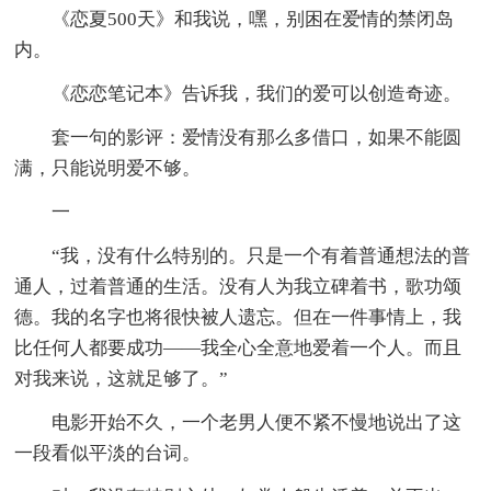
《恋夏500天》和我说，嘿，别困在爱情的禁闭岛
内。
《恋恋笔记本》告诉我，我们的爱可以创造奇迹。
套一句的影评：爱情没有那么多借口，如果不能圆
满，只能说明爱不够。
一
“我，没有什么特别的。只是一个有着普通想法的普
通人，过着普通的生活。没有人为我立碑着书，歌功颂
德。我的名字也将很快被人遗忘。但在一件事情上，我
比任何人都要成功——我全心全意地爱着一个人。而且
对我来说，这就足够了。”
电影开始不久，一个老男人便不紧不慢地说出了这
一段看似平淡的台词。