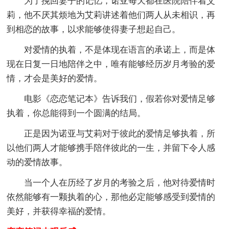
为了挽回妻子的记忆，诺亚每天都在医院陪伴着艾
莉，他不厌其烦地为艾莉讲述着他们两人从未相识，再
到相恋的故事，以求能够使得妻子想起自己。
对爱情的执着，不是体现在语言的承诺上，而是体
现在日复一日地陪伴之中，唯有能够经历岁月考验的爱
情，才会是美好的爱情。
电影《恋恋笔记本》告诉我们，假若你对爱情足够
执着，你总能得到一个圆满的结局。
正是因为诺亚与艾莉对于彼此的爱情足够执着，所
以他们两人才能够携手陪伴彼此的一生，并留下令人感
动的爱情故事。
当一个人在历经了岁月的考验之后，他对待爱情时
依然能够有一颗执着的心，那他必定能够感受到爱情的
美好，并获得幸福的爱情。