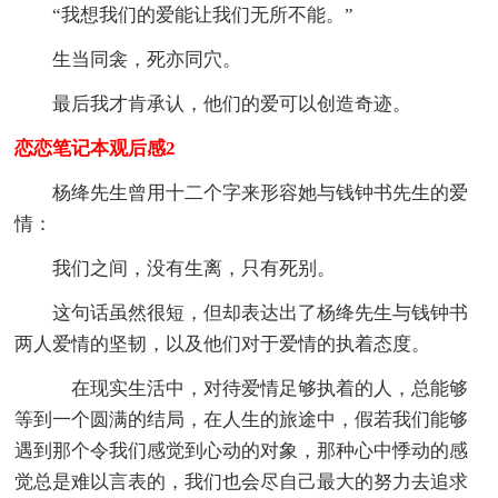
“我想我们的爱能让我们无所不能。”
生当同衾，死亦同穴。
最后我才肯承认，他们的爱可以创造奇迹。
恋恋笔记本观后感2
杨绛先生曾用十二个字来形容她与钱钟书先生的爱
情：
我们之间，没有生离，只有死别。
这句话虽然很短，但却表达出了杨绛先生与钱钟书
两人爱情的坚韧，以及他们对于爱情的执着态度。
在现实生活中，对待爱情足够执着的人，总能够
等到一个圆满的结局，在人生的旅途中，假若我们能够
遇到那个令我们感觉到心动的对象，那种心中悸动的感
觉总是难以言表的，我们也会尽自己最大的努力去追求