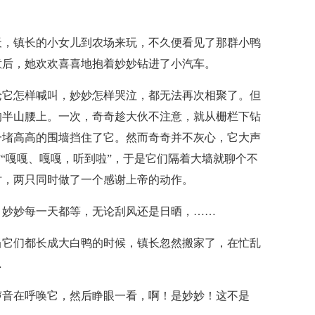
天，镇长的小女儿到农场来玩，不久便看见了那群小鸭
意后，她欢欢喜喜地抱着妙妙钻进了小汽车。
论它怎样喊叫，妙妙怎样哭泣，都无法再次相聚了。但
的半山腰上。一次，奇奇趁大伙不注意，就从栅栏下钻
一堵高高的围墙挡住了它。然而奇奇并不灰心，它大声
”“嘎嘎、嘎嘎，听到啦”，于是它们隔着大墙就聊个不
时，两只同时做了一个感谢上帝的动作。
，妙妙每一天都等，无论刮风还是日晒，……
当它们都长成大白鸭的时候，镇长忽然搬家了，在忙乱
…
声音在呼唤它，然后睁眼一看，啊！是妙妙！这不是