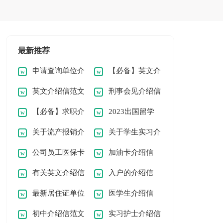
最新推荐
申请查询单位介
【必备】英文介
英文介绍信范文
刑事会见介绍信
绍信范文6篇
绍信4篇
【必备】求职介
2023出国留学
锦集六篇
4篇
关于流产报销介
关于学生实习介
绍信3篇
介绍信通用
公司员工医保卡
加油卡介绍信
绍信4篇
绍信汇编九篇
有关英文介绍信
入户的介绍信
介绍信
最新居住证单位
医学生介绍信
范文合集十篇
初中介绍信范文
实习护士介绍信
介绍信