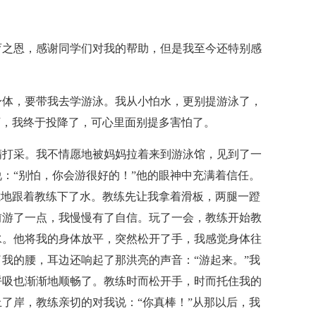
育之恩，感谢同学们对我的帮助，但是我至今还特别感
身体，要带我去学游泳。我从小怕水，更别提游泳了，
下，我终于投降了，可心里面别提多害怕了。
精打采。我不情愿地被妈妈拉着来到游泳馆，见到了一
：“别怕，你会游很好的！”他的眼神中充满着信任。
嗦地跟着教练下了水。教练先让我拿着滑板，两腿一蹬
前游了一点，我慢慢有了自信。玩了一会，教练开始教
水。他将我的身体放平，突然松开了手，我感觉身体往
我的腰，耳边还响起了那洪亮的声音：“游起来。”我
呼吸也渐渐地顺畅了。教练时而松开手，时而托住我的
了岸，教练亲切的对我说：“你真棒！”从那以后，我