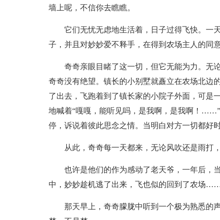
墙上呢，不信你去瞧瞧。
它们无忧无虑地生活着，日子过得飞快。一
子，并且对妙妙爱不释手，在得到农场主人的同
奇奇亲眼目睹了这一切，但它无能为力。无
奇奇没有绝望。镇长的小别墅就矗立在农场北边
了出去，飞跑着到了镇长家的小院子外面，可是
地喊着“嘎嘎，能听见吗，是我啊，是我啊！……
停，诉说着彼此思念之情。当明白对方一切都好
从此，奇奇每一天都来，无论风吹还是雨打
也许是他们的作为感动了老天爷，一年后，
中，妙妙趁机逃了出来，飞也似的回到了农场…
那天早上，奇奇朦胧中听到一个极为熟悉的