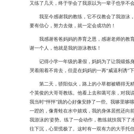
又练了几天，终于学会了我原以为一辈子也学不
我至今感谢我的教练，它不仅教会了我游泳
要有信心，努力去做，就一定会成功的！
我感谢爸爸妈妈的养育之恩，感谢老师的教
谢一个人，他就是我的游泳教练！
记得小学一年级的暑假，妈妈为了让我锻炼
哭着闹着不肯去，但是在妈妈的一再“威逼利诱”
第二天，骄阳似火，路上的小草都被晒得无
个英俊的大哥哥教练。他看上去和蔼可亲，对我说
我当时“怦怦”跳的心好像安静了一些。我哆里哆
一蹬的，像青蛙在水中嬉戏，我的身体居然还向
我游泳的'姿势。练了一会动作，教练就扶我下了
往下沉，心里慌极了。这时有一双有力的大手托住