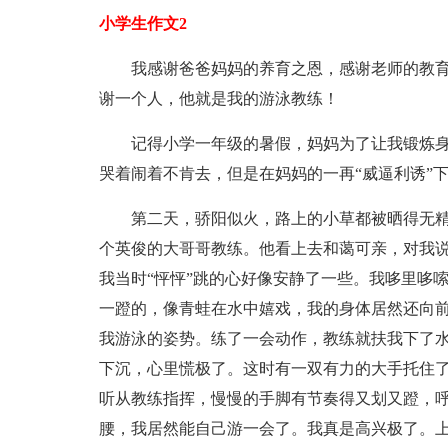
小学生作文2
我感谢爸爸妈妈的养育之恩，感谢老师的教
谢一个人，他就是我的游泳教练！
记得小学一年级的暑假，妈妈为了让我锻炼
哭着闹着不肯去，但是在妈妈的一再“威逼利诱”
第二天，骄阳似火，路上的小草都被晒得无
个英俊的大哥哥教练。他看上去和蔼可亲，对我说
我当时“怦怦”跳的心好像安静了一些。我哆里哆
一蹬的，像青蛙在水中嬉戏，我的身体居然还向
我游泳的姿势。练了一会动作，教练就扶我下了
下沉，心里慌极了。这时有一双有力的大手托住了
听从教练指挥，慢慢的手脚有节奏得又划又蹬，
腰，我居然能自己游一会了。我真是高兴极了。上