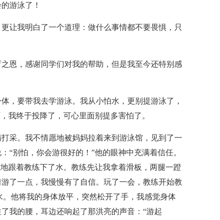
会的游泳了！
，更让我明白了一个道理：做什么事情都不要畏惧，只
育之恩，感谢同学们对我的帮助，但是我至今还特别感
身体，要带我去学游泳。我从小怕水，更别提游泳了，
下，我终于投降了，可心里面别提多害怕了。
精打采。我不情愿地被妈妈拉着来到游泳馆，见到了一
：“别怕，你会游很好的！”他的眼神中充满着信任。
嗦地跟着教练下了水。教练先让我拿着滑板，两腿一蹬
前游了一点，我慢慢有了自信。玩了一会，教练开始教
水。他将我的身体放平，突然松开了手，我感觉身体
了我的腰，耳边还响起了那洪亮的声音：“游起