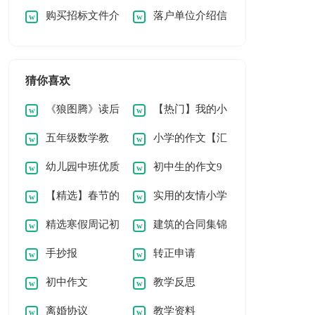
购买招标文件介
落户单位介绍信
绍信
[优秀]
猜你喜欢
《狼图腾》读后
【热门】我的小
五年级数学教
小学的作文【汇
感[精]
学作文合集八篇
幼儿园中班优质
初中生的作文9
案：《小数加减法》
总6篇】
【精选】春节的
实用的友情小学
数学教案《坐火车》
篇【合集】
教学2
精选寒假周记初
建筑的合同集锦
小学作文汇总7篇
作文十篇
手抄报
转正申请
一6篇
15篇
初中作文
教学反思
离婚协议
教学资料