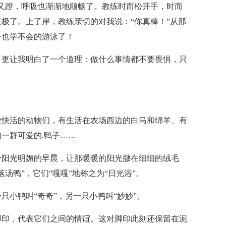
又蹬，呼吸也渐渐地顺畅了。教练时而松开手，时而
极了。上了岸，教练亲切的对我说：“你真棒！”从那
子也学不会的游泳了！
，更让我明白了一个道理：做什么事情都不要畏惧，只
爱快活的动物们，有生活在农场西边的白马和绵羊、有
一群可爱的.鸭子……
个阳光明媚的早晨，让那暖暖的阳光撒在细细的绒毛
汤鸭”，它们“嘎嘎”地称之为“日光浴”。
小鸭叫“奇奇”，另一只小鸭叫“妙妙”。
脚印，代表它们之间的情谊。这对脚印此刻还保留在泥