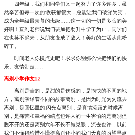
四年级，我们和同学们又一起努力了许多许多，虽
然辛苦但每一次的'收获都很大，总能让我们破涕为笑，
成为全年级最羡慕的班级……这一切的一切是多么的美
好啊！直到老师说我们要加把劲升中学了为止，同学们
在也笑不起来，从朋友变成了敌人！美好的生活从此粉
碎了。
时间老人你慢点走吧！求求你别那么快把我们的快
乐、友情带走……
离别小学作文12
离别是苦的，是甜的是伤感的，是愉快的不同的地
方，离别演绎着不同的故事离别，是因为时光匆匆流去
离别，是回忆里的.闪光点离别，是真情流露的时候离
别，是痛苦和幸福的端点也许人的一生害怕的是离别但
脱不开的还是离别六年不长不短晃眼，流去也许，以前
我们不懂得珍惜不懂得离别还小的我们天真的盼望早点