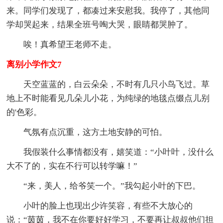
来。同学们发现了，都凑过来安慰我。我停了，其他同
学却哭起来，结果全班号啕大哭，眼睛都哭肿了。
唉！真希望王老师不走。
离别小学作文7
天空蓝蓝的，白云朵朵，不时有几只小鸟飞过。草
地上不时能看见几朵儿小花，为纯绿的地毯点缀点儿别
的'色彩。
气氛有点沉重，这方土地安静的可怕。
我假装什么事情都没有，嬉笑道：“小叶叶，没什么
大不了的，实在不行可以转学嘛！”
“来，美人，给爷笑一个。”我勾起小叶的下巴。
小叶的脸上也现出少许笑容，有些不大放心的
说：“茵茵，我不在你要好好学习，不要再让叔叔他们担