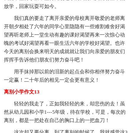
放学，回家玩耍可如今。
我们真的要走了离开亲爱的母校离开敬爱的老师离
开朝夕相处了六年的同学心里隐隐有一些难割难舍好渴
望再听老师上一堂生动有趣的课好渴望再来一次惊心动
魄的考试好渴望再看一眼生活六年的学校好渴望。也许
今天的离别会换来明天的成就就让我们向亲爱的朋友们
挥挥手告诉他们朋友们努力奋斗吧！
用手抹掉那以前的泪新的起点会和你相伴努力奋斗
一定赢！二十年后的相见一定会更有意义！
离别小学作文13
轻轻的我走了，正如我轻轻的来，却悲伤的去！虽
然从幼儿园和小学1---5年级，待在学校，可是，每次的
离别，都是一把处在自己的胸口上的一把血刀！
这次却又要分离，到了离别的时候了，我就感觉这3