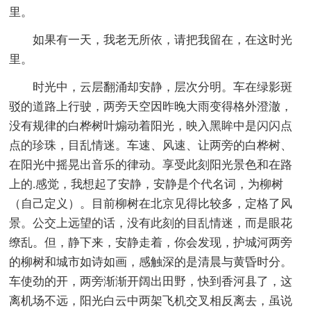
里。
如果有一天，我老无所依，请把我留在，在这时光
里。
时光中，云层翻涌却安静，层次分明。车在绿影斑
驳的道路上行驶，两旁天空因昨晚大雨变得格外澄澈，
没有规律的白桦树叶煽动着阳光，映入黑眸中是闪闪点
点的珍珠，目乱情迷。车速、风速、让两旁的白桦树、
在阳光中摇晃出音乐的律动。享受此刻阳光景色和在路
上的.感觉，我想起了安静，安静是个代名词，为柳树
（自己定义）。目前柳树在北京见得比较多，定格了风
景。公交上远望的话，没有此刻的目乱情迷，而是眼花
缭乱。但，静下来，安静走着，你会发现，护城河两旁
的柳树和城市如诗如画，感触深的是清晨与黄昏时分。
车使劲的开，两旁渐渐开阔出田野，快到香河县了，这
离机场不远，阳光白云中两架飞机交叉相反离去，虽说