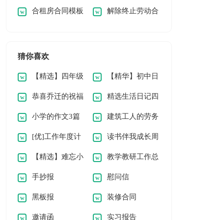
合租房合同模板
解除终止劳动合
合同15篇
议
同
猜你喜欢
【精选】四年级
【精华】初中日
恭喜乔迁的祝福
精选生活日记四
周记3篇
记集合五篇
小学的作文3篇
建筑工人的劳务
语
篇
[优]工作年度计
读书伴我成长周
【精品】
合同
【精选】难忘小
教学教研工作总
划3篇
记
手抄报
慰问信
学作文600字三篇
结
黑板报
装修合同
邀请函
实习报告