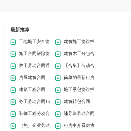
最新推荐
工地施工安全协
建筑施工协议书
施工合同解除协
建筑木工分包合
议书
（精选16篇）
关于劳动合同通
【合集】劳动合
议书的范文
同
房屋建筑合同
简单的最新租房
用15篇
同书
建筑工程合同
施工承包协议书
(15篇)
合同续租合同模板
务工劳动合同15
建筑转包合同
【热门】
2篇
装饰工程劳动合
辅导班劳动合同
篇（优）
（热）企业劳动
租房中介看房协
同
（通用22篇）