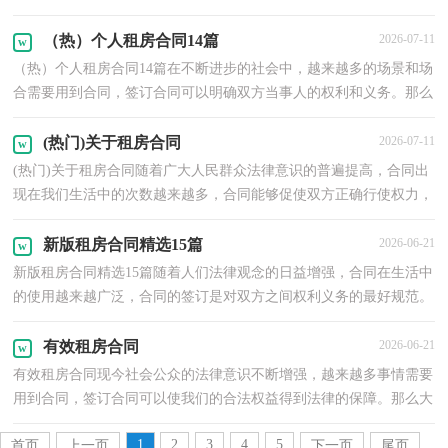
才是有效的呢？下面是小编整理的低楼层小区租房协...
（热）个人租房合同14篇
2026-07-11
（热）个人租房合同14篇在不断进步的社会中，越来越多的场景和场
合需要用到合同，签订合同可以明确双方当事人的权利和义务。那么
制定合同书有什么需要注意的呢？以下是小编为大家整理...
(热门)关于租房合同
2026-07-11
(热门)关于租房合同随着广大人民群众法律意识的普遍提高，合同出
现在我们生活中的次数越来越多，合同能够促使双方正确行使权力，
严格履行义务。那么一份详细的合同要怎么写呢？以下...
新版租房合同精选15篇
2026-06-21
新版租房合同精选15篇随着人们法律观念的日益增强，合同在生活中
的使用越来越广泛，合同的签订是对双方之间权利义务的最好规范。
那么我们拟定合同的时候需要注意什么问题呢？下面...
有效租房合同
2026-06-21
有效租房合同现今社会公众的法律意识不断增强，越来越多事情需要
用到合同，签订合同可以使我们的合法权益得到法律的保障。那么大
家知道合同的格式吗？以下是小编为大家整理的有效...
1
2
3
4
5
首页
上一页
下一页
尾页