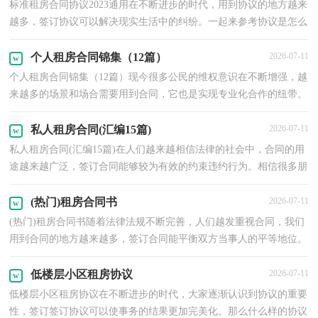
标准租房合同协议2023通用在不断进步的时代，用到协议的地方越来
越多，签订协议可以解决现实生活中的纠纷。一起来参考协议是怎么
写的吧，以下是小编收集整理的标准租房合同协议20...
个人租房合同锦集（12篇）
2026-07-11
个人租房合同锦集（12篇）现今很多公民的维权意识在不断增强，越
来越多的场景和场合需要用到合同，它也是实现专业化合作的纽带。
你所见过的合同是什么样的呢？以下是小编为大家收集的...
私人租房合同(汇编15篇)
2026-07-11
私人租房合同(汇编15篇)在人们越来越相信法律的社会中，合同的用
途越来越广泛，签订合同能够较为有效的约束违约行为。相信很多朋
友都对拟合同感到非常苦恼吧，下面是小编整理的私...
(热门)租房合同书
2026-07-11
(热门)租房合同书随着法律法规不断完善，人们越发重视合同，我们
用到合同的地方越来越多，签订合同能平衡双方当事人的平等地位。
那么一份详细的合同要怎么写呢？以下是小编为大家整...
低楼层小区租房协议
2026-07-11
低楼层小区租房协议在不断进步的时代，大家逐渐认识到协议的重要
性，签订签订协议可以使事务的结果更加完美化。那么什么样的协议