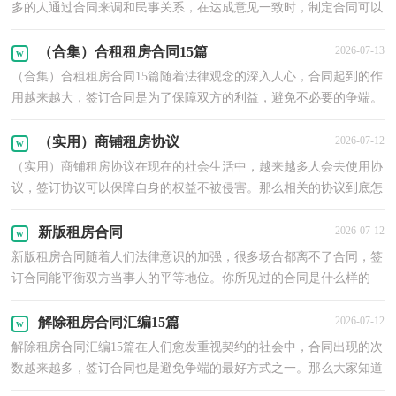
多的人通过合同来调和民事关系，在达成意见一致时，制定合同可以
享有一定的自由。你所见过的合同是什么样的呢？以下...
（合集）合租租房合同15篇
2026-07-13
（合集）合租租房合同15篇随着法律观念的深入人心，合同起到的作
用越来越大，签订合同是为了保障双方的利益，避免不必要的争端。
那么合同要怎么拟定？想必这让大家都很苦恼吧，以下是小编...
（实用）商铺租房协议
2026-07-12
（实用）商铺租房协议在现在的社会生活中，越来越多人会去使用协
议，签订协议可以保障自身的权益不被侵害。那么相关的协议到底怎
么写呢？以下是小编收集整理的商铺租房协议，仅供参考，希...
新版租房合同
2026-07-12
新版租房合同随着人们法律意识的加强，很多场合都离不了合同，签
订合同能平衡双方当事人的平等地位。你所见过的合同是什么样的
呢？下面是小编精心整理的新版租房合同，欢迎大家分享...
解除租房合同汇编15篇
2026-07-12
解除租房合同汇编15篇在人们愈发重视契约的社会中，合同出现的次
数越来越多，签订合同也是避免争端的最好方式之一。那么大家知道
正规的合同书怎么写吗？下面是小编整理的解除租房...