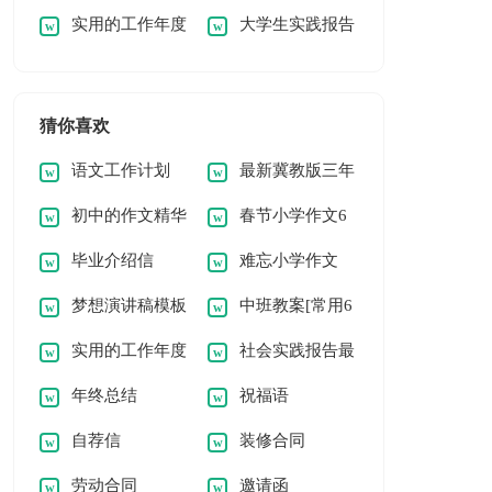
实用的工作年度
大学生实践报告
早安问候语语录集锦
问候语语录集锦50
计划8篇[精选]
(通用2篇)
61条
条
猜你喜欢
语文工作计划
最新冀教版三年
初中的作文精华
春节小学作文6
级语文教案
毕业介绍信
难忘小学作文
[5篇]
篇[必备]
梦想演讲稿模板
中班教案[常用6
400字汇总10篇
实用的工作年度
社会实践报告最
篇]
年终总结
祝福语
计划【精华】
新
自荐信
装修合同
劳动合同
邀请函