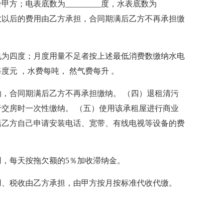
；电表底数为_________度，水表底数为
升，此底数以后的费用由乙方承担，合同期满后乙方不再承担缴
电为四度；月度用量不足者按上述最低消费数缴纳水电
元 ，水费每吨， 然气费每升 。
，合同期满后乙方不再承担缴纳。 （四）退租清污
），由乙方于交房时一次性缴纳。 （五）使用该承租屋进行商业
括乙方自己申请安装电话、宽带、有线电视等设备的费
，每天按拖欠额的5％加收滞纳金。
用、税收由乙方承担，由甲方按月按标准代收代缴。