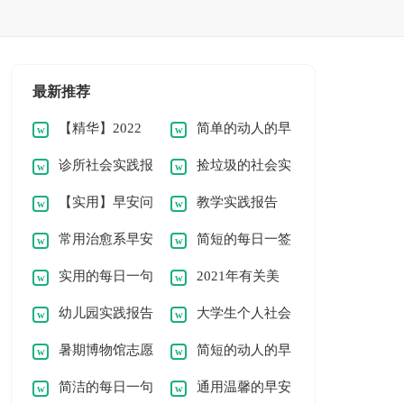
最新推荐
【精华】2022
简单的动人的早
诊所社会实践报
捡垃圾的社会实
年动人的早安问候语
安问候语语录52条
【实用】早安问
教学实践报告
告(优秀)
践报告范文（通用
语录汇总70条
常用治愈系早安
简短的每日一签
候语语录汇编57条
11篇）
实用的每日一句
2021年有关美
问候语语录汇总50
早安问候语语录集合
幼儿园实践报告
大学生个人社会
早安问候语语录合集
好的早安问候语语录
句
52句
暑期博物馆志愿
简短的动人的早
范文
实践报告[热]
53句
30句
简洁的每日一句
通用温馨的早安
者实践报告
安问候语语录19条