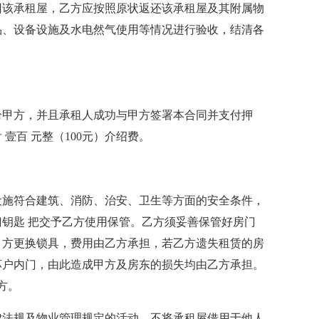
回该承租屋，乙方应按照原状返还该承租屋及其附属物
品、设备设施及水电然气使用等情况进行验收，结清各
给甲方，并且承租人成功与甲方签署本合同并支付押
壹百 元整（100元）介绍费。
设施符合建筑、消防、治安、卫生等方面的安全条件，
钥匙 把交予乙方使用保管。乙方须妥善保管好房门
甲方更换锁具，费用由乙方承担，若乙方遗失租赁的房
坏户内门，由此造成甲方及房东的损失均由乙方承担。
方。
律法规及物业管理规定的活动，不将承租屋借用于他人