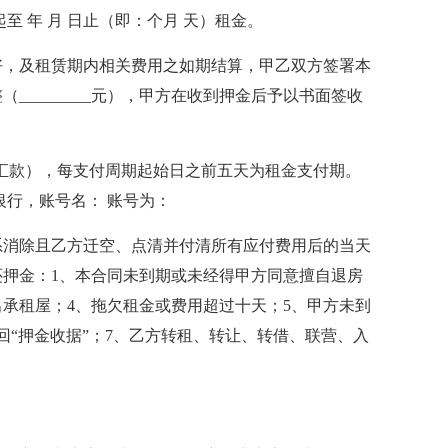
 月 日起至 年 月 日止（即：个月 天）租金。
好，及租赁期内相关费用之如期结算，甲乙双方签署本
元整（_________元），甲方在收到押金后予以书面签收
行汇款），每支付周期起始日之前五天为租金支付期。
银行，账号名： 账号为：
系消除且乙方迁空、点清并付清所有应付费用后的当天
押金：1、本合同未到期或未经得甲方同意擅自退房
出承租屋；4、拖欠租金或费用超过十天；5、甲方未到
回“押金收据”；7、乙方转租、转让、转借、联营、入