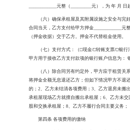
____________元整（_________元），为 年
（六）确保承租屋及其附属设施之安全与完
合同当天，乙方支付给甲方押金____________
（押金收据）交于乙方。押金不代替租金使用。
（七）支付方式：（□现金/□转账支票/□银
甲方用于接收乙方支付款项的银行账户信息为： 
（八）除合同另有约定外，甲方应于租赁关
将押金全额无息退还乙方；但如下情况甲方不退还
的；2、乙方未结清各项费用；3、乙方退房未搬
承租屋现场乙方就擅自搬出承租屋；6、乙方未交
股和交换承租屋；8、乙方不履行合同主要义务；
第四条 各项费用的缴纳