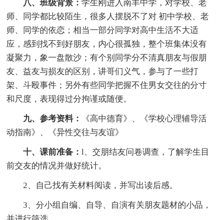
八、班级背景：
学生刚进入南丰中学，对学校、老
师、同学都比较陌生，很多人摆脱不了对 初中学校、老
师、同学的依恋；相当一部分同学对高中生活不大适
应，感到找不到好朋友，内心很孤独，整个班集体没有
凝聚力，象一盘散沙；有个别同学分不清真朋友与假朋
友、益友与损友的区别，讲哥们义气，参与了一些打
架、斗殴事件；另外有些同学把握不住男女交往的分寸
和尺度，表现得过分拘谨或随便。
九、参考资料：
《高中德育》、《学校心理辅导活
动指南》、《异性交往与友谊》
十、课前准备：
l、交朋结友问卷调查，了解学生目
前交友的情况并做好统计。
2、自己找有关材料阅读，并写出读后感。
3、分小组自编、自导、自演有关朋友题材的小品，
并进行筛选。