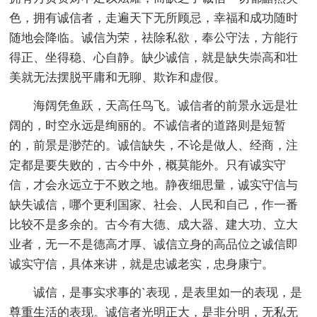
色，拥有诚信者，走遍天下无所顾忌，幸福和成功随时
随地会降临。诚信为荣，祛除私欲，奉公守法，方能行
得正、坐得稳、心自静。缺少诚信，就是缺失崇高和壮
美就无法摆脱平庸和无聊、欺诈和虚假。
海阔凭鱼跃，天高任鸟飞。诚信者的前景永远是壮
阔的，时空永远是绚丽的。不诚信者的道路则是短暂
的，前景是渺茫的。诚信缺失，不论是做人、经商，注
定都是要失败的，古今中外，概莫能外。只有诚实守
信，才会永远立于不败之地。静夜细思量，诚实守信与
缺失诚信，哪个更利国家、社会、人民和自己，作一番
比较不是多余的。古今有大德、成大器、建大功、立大
业者，无一不是德高才厚、诚信立身的高品位之诚信即
诚实守信，具体来讲，就是忠诚老实，忠身康宁。
诚信，是事实求事的`表现，是表里如一的表现，是
尊重生活的表现。诚信者光明正大，是非分明，无私无