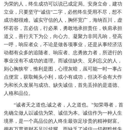
为荣的人，终生成功可以说已成定局。安身立命，建功
立业，只要坚守“诚信”二字，必然终生受用不尽，想不
成功都很难。诚实守信的人，胸怀宽广，海纳百川，虚
怀若谷，言必信，行必果，勇敢地承担责任，铁肩承担
道义，善行天下为公，向心力、凝聚力非同凡响，登高
一呼，响应者众，不论是做各项事业，还是从事经济活
动都有众多的追随者、响应者、忠勇效力者，所进行的
事业没有不成功的道理。而诚信缺失、见利忘义的人，
则心胸狭窄，惟利是图，心理灰暗，虽可能一时一事占
点便宜，获取蝇头小利，或小有成功，但决不会有大作
为和长久发展与成功。缺失诚信，首先丢掉的是道德、
人格和品位。
“诚者天之道也;诚之者，人之道也。”知荣辱者，首
先确立做人以诚信为荣、诚信为本。诚信作为一种人生
境界，是一个高品位的人终生最弥足珍贵的精神财富。
拥有万贯资财不足以炫耀，而缺乏了诚信一切都黯然失