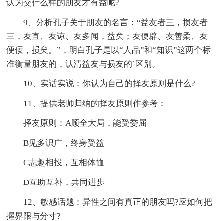
认为交什么样的朋友才有益呢?
9、分析孔子关于朋友的名言：“益友者三，损友者
三，友直、友谅、友多闻，益矣；友便辟、友善柔、友
便佞，损矣。”，明白孔子是以“人品”和“知识”这两个标
准衡量朋友的，认清益友与损友的`区别。
10、实话实说：你认为自己的择友原则是什么?
11、提供老师归纳的择友原则作参考：
择友原则：A顾全大局，能受委屈
B见多识广，终身受益
C志趣相投，互相体恤
D互助互补，共同进步
12、敏感话题：异性之间有真正的朋友吗?应如何把
握界限与分寸?