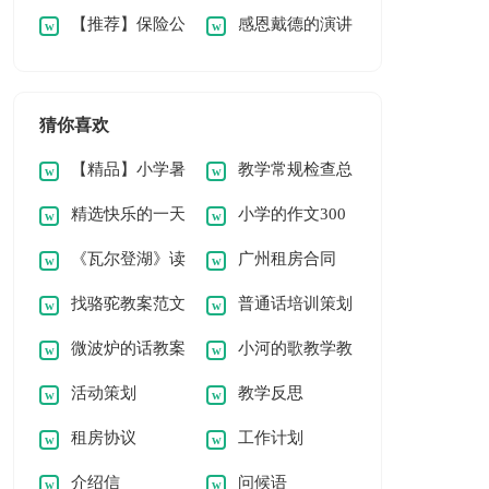
【推荐】保险公
感恩戴德的演讲
等述职报告汇总5篇
告
篇
司述职报告三篇
稿优选(5篇)
猜你喜欢
【精品】小学暑
教学常规检查总
精选快乐的一天
小学的作文300
假日记三篇
结15篇（经典）
《瓦尔登湖》读
广州租房合同
小学作文4篇
字(经典4篇)
找骆驼教案范文
普通话培训策划
后感(集合15篇)
(15篇)
微波炉的话教案
小河的歌教学教
锦集9篇
书（通用15篇）
活动策划
教学反思
案
租房协议
工作计划
介绍信
问候语