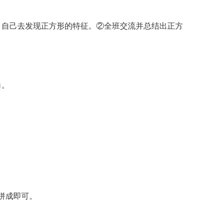
，自己去发现正方形的特征。②全班交流并总结出正方
角。
拼成即可。