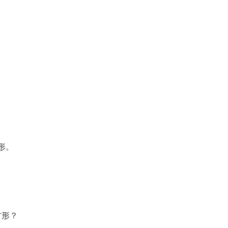
。
形。
方形？