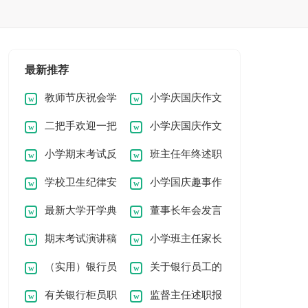
最新推荐
教师节庆祝会学
小学庆国庆作文
二把手欢迎一把
小学庆国庆作文
生致辞
300字6篇
小学期末考试反
班主任年终述职
手任职表态发言稿
300字4篇
学校卫生纪律安
小学国庆趣事作
思作文
报告10篇
（精选7篇）
最新大学开学典
董事长年会发言
全教育的讲话稿范文
文300字三篇
期末考试演讲稿
小学班主任家长
礼发言稿范文
稿精华（15篇）
（实用）银行员
关于银行员工的
小学
会发言稿
有关银行柜员职
监督主任述职报
工述职报告
述职报告范文集锦6