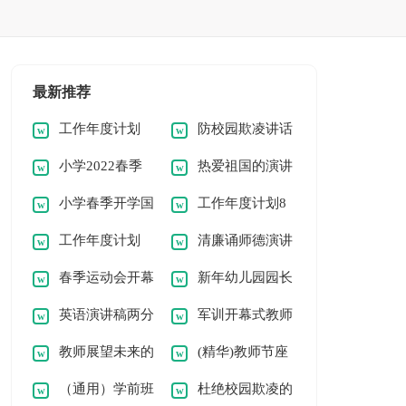
最新推荐
工作年度计划
防校园欺凌讲话
小学2022春季
热爱祖国的演讲
【精选9篇】
稿通用
小学春季开学国
工作年度计划8
开学国旗下讲话稿
稿范文
工作年度计划
清廉诵师德演讲
旗下讲话稿范文
篇【通用】
春季运动会开幕
新年幼儿园园长
（集合8篇）
稿高中
英语演讲稿两分
军训开幕式教师
式领导讲话稿
致辞讲话稿
教师展望未来的
(精华)教师节座
钟短文
代表发言稿范文
（通用）学前班
杜绝校园欺凌的
演讲稿
谈会校长发言稿15