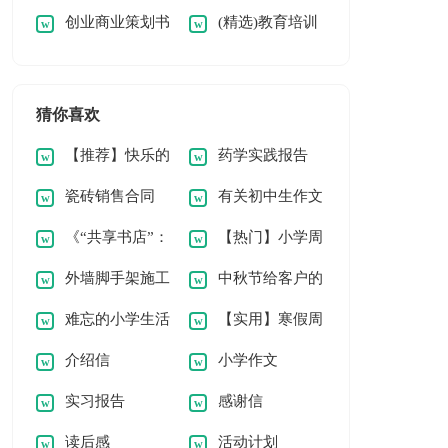
创业商业策划书
(精选)教育培训
家长会发言稿
演讲稿
篇
范本
机构策划书
猜你喜欢
【推荐】快乐的
药学实践报告
瓷砖销售合同
有关初中生作文
节日小学作文3篇
《“共享书店”：
【热门】小学周
集锦8篇
外墙脚手架施工
中秋节给客户的
形式不重要，好坏交
记模板八篇
难忘的小学生活
【实用】寒假周
合同
感谢信
由市场》阅读答案
介绍信
小学作文
作文汇编15篇
记范文7篇
实习报告
感谢信
读后感
活动计划