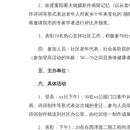
2、欢度重阳看大戏摄影作画留记忆（以从老
作诗词等形式表达老年人对家乡十年来变化的`感
将邀请我市的专家学者进行评比并颁奖。
3、表彰10名热心支持社区工作，积极参与
四、参加人员：社区老年代表、社会各阶层
（参加登高活动的年龄：50—70之间且身体健康
五、主办单位：
六、具体活动
1、登高：xx日下午1：30在xx公园门口
画、诗词创作等形式表达古城的变迁，参与人员须在
诗词创作稿送到社区办公室，由社区统一制作成
2、表彰：下午3：20在在西津渡二期工程