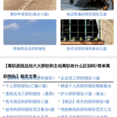
离职申请报告(集合15篇)
电话客服的辞职报告五篇
商场营业员辞职报告
技术员辞职报告集合九篇
【离职原因总结六大辞职和主动离职有什么区别吗?简单离
职报告】相关文章：
【精华】物业保洁辞职报告3
企业员工辞职报告15篇
篇
个人辞职报告(汇编15篇)
精选个人的辞职报告模板集合
蛋糕店员工辞职报告（通用5
十篇
护士辞职报告15篇（集合）
篇）
有关酒店的辞职报告三篇
【精品】医生的辞职报告3篇
超市的辞职报告范文集合6篇
驾校教练的辞职报告范文汇总