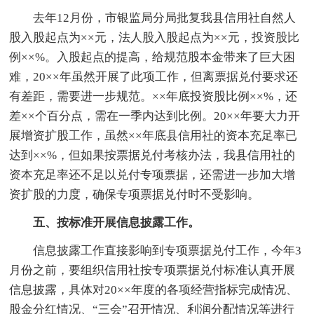
去年12月份，市银监局分局批复我县信用社自然人
股入股起点为××元，法人股入股起点为××元，投资股比
例××%。入股起点的提高，给规范股本金带来了巨大困
难，20××年虽然开展了此项工作，但离票据兑付要求还
有差距，需要进一步规范。××年底投资股比例××%，还
差××个百分点，需在一季内达到比例。20××年要大力开
展增资扩股工作，虽然××年底县信用社的资本充足率已
达到××%，但如果按票据兑付考核办法，我县信用社的
资本充足率还不足以兑付专项票据，还需进一步加大增
资扩股的力度，确保专项票据兑付时不受影响。
五、按标准开展信息披露工作。
信息披露工作直接影响到专项票据兑付工作，今年3
月份之前，要组织信用社按专项票据兑付标准认真开展
信息披露，具体对20××年度的各项经营指标完成情况、
股金分红情况、“三会”召开情况、利润分配情况等进行