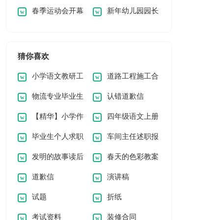
春季运动会开幕
新年幼儿园园长
（集合8篇）
稿高中
式领导讲话稿
致辞讲话稿
猜你喜欢
小学语文教研工
道路工程施工合
物流专业毕业生
认错道歉信
作总结
同
【精华】小学作
四年级语文上册
实习报告7篇
毕业生个人求职
车间主任述职报
文汇编六篇
教学计划(15篇)
发明的故事读后
春天的色彩教案
自荐信
告
道歉信
演讲稿
感
试题
折纸
考试资料
装修合同