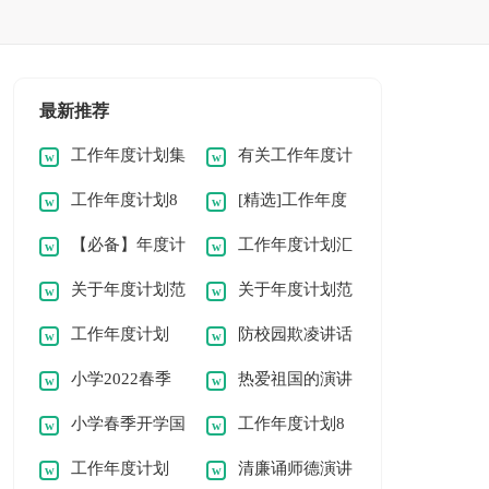
最新推荐
工作年度计划集
有关工作年度计
工作年度计划8
[精选]工作年度
锦【8篇】
划范文集合8篇
【必备】年度计
工作年度计划汇
篇【热门】
计划8篇
关于年度计划范
关于年度计划范
划范文汇编七篇
编[8篇]
工作年度计划
防校园欺凌讲话
文锦集6篇
文集合五篇
小学2022春季
热爱祖国的演讲
【精选9篇】
稿通用
小学春季开学国
工作年度计划8
开学国旗下讲话稿
稿范文
工作年度计划
清廉诵师德演讲
旗下讲话稿范文
篇【通用】