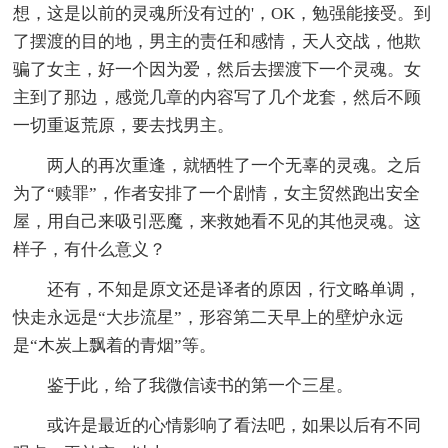
想，这是以前的灵魂所没有过的'，OK，勉强能接受。到
了摆渡的目的地，男主的责任和感情，天人交战，他欺
骗了女主，好一个因为爱，然后去摆渡下一个灵魂。女
主到了那边，感觉几章的内容写了几个龙套，然后不顾
一切重返荒原，要去找男主。
两人的再次重逢，就牺牲了一个无辜的灵魂。之后
为了“赎罪”，作者安排了一个剧情，女主贸然跑出安全
屋，用自己来吸引恶魔，来救她看不见的其他灵魂。这
样子，有什么意义？
还有，不知是原文还是译者的原因，行文略单调，
快走永远是“大步流星”，形容第二天早上的壁炉永远
是“木炭上飘着的青烟”等。
鉴于此，给了我微信读书的第一个三星。
或许是最近的心情影响了看法吧，如果以后有不同