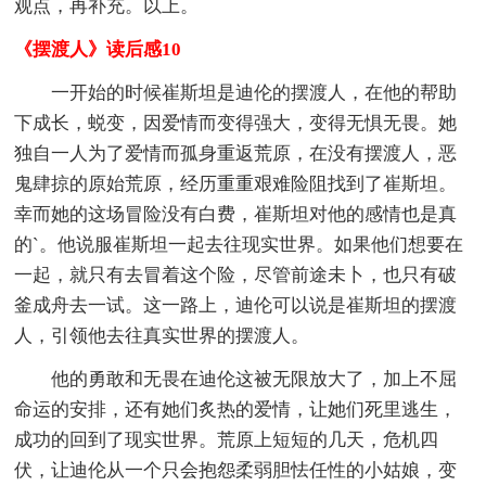
观点，再补充。以上。
《摆渡人》读后感10
一开始的时候崔斯坦是迪伦的摆渡人，在他的帮助
下成长，蜕变，因爱情而变得强大，变得无惧无畏。她
独自一人为了爱情而孤身重返荒原，在没有摆渡人，恶
鬼肆掠的原始荒原，经历重重艰难险阻找到了崔斯坦。
幸而她的这场冒险没有白费，崔斯坦对他的感情也是真
的`。他说服崔斯坦一起去往现实世界。如果他们想要在
一起，就只有去冒着这个险，尽管前途未卜，也只有破
釜成舟去一试。这一路上，迪伦可以说是崔斯坦的摆渡
人，引领他去往真实世界的摆渡人。
他的勇敢和无畏在迪伦这被无限放大了，加上不屈
命运的安排，还有她们炙热的爱情，让她们死里逃生，
成功的回到了现实世界。荒原上短短的几天，危机四
伏，让迪伦从一个只会抱怨柔弱胆怯任性的小姑娘，变