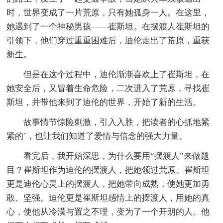
时，世界变成了一片荒原，只有她孤身一人。在这里，
她遇到了一个神秘男孩——崔斯坦。在摆渡人崔斯坦的
引领下，他们穿过重重困难后，迪伦走出了荒原，重获
新生。
但是在这个过程中，迪伦渐渐喜欢上了崔斯坦，在
她安全后，又冒着生命危险，二次进入了荒原，寻找崔
斯坦，并带他来到了迪伦的世界，开始了新的生活。
故事情节惊险刺激，引入入胜，把读者的心抓地紧
紧的`，也让我们知道了爱情与信念的强大力量。
看完后，我开始深思，为什么要用“摆渡人”来做题
目？崔斯坦作为迪伦的摆渡人，把她领过荒原。崔斯坦
更是迪伦心灵上的摆渡人，把她带向成熟，使她更加勇
敢、坚强。迪伦更是崔斯坦感情上的摆渡人，用她的真
心，使他从冷漠与置之不理，变为了一个开朗的人。他