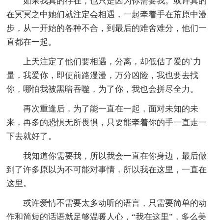
如果我真的存在，也只是因为你需要我。或许真的
在冥冥之中她们就注定会相遇，一起牵着手在荒原中漫
步，从一开始的各种不合，到最后的难舍难分，他们一
直都在一起。
上天注定了他们要相遇，分离，却低估了爱的`力
量，我爱你，即使前路漫漫，万分凶险，我也要去找
你，哪怕我被黑暗吞噬，为了你，我也会拼尽全力。
再次重逢后，为了能一直在一起，面对未知的未
来，再多的恐惧无所畏惧，只要能牵着你的手一直走一
下去就好了。
我知道你需要我，所以我会一直在你身边，最后做
到了许多原以为不可能对事情，所以我在这里，一直在
这里。
或许爱情不需要太多动听的语言，只需要简单的动
作和简短的话语就足够温暖人心，“我在这里”，多么美