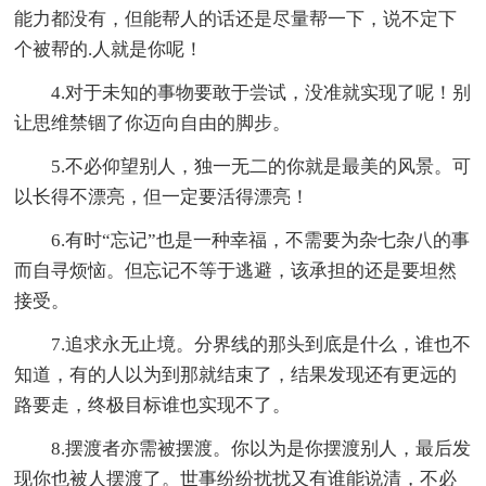
能力都没有，但能帮人的话还是尽量帮一下，说不定下
个被帮的.人就是你呢！
4.对于未知的事物要敢于尝试，没准就实现了呢！别
让思维禁锢了你迈向自由的脚步。
5.不必仰望别人，独一无二的你就是最美的风景。可
以长得不漂亮，但一定要活得漂亮！
6.有时“忘记”也是一种幸福，不需要为杂七杂八的事
而自寻烦恼。但忘记不等于逃避，该承担的还是要坦然
接受。
7.追求永无止境。分界线的那头到底是什么，谁也不
知道，有的人以为到那就结束了，结果发现还有更远的
路要走，终极目标谁也实现不了。
8.摆渡者亦需被摆渡。你以为是你摆渡别人，最后发
现你也被人摆渡了。世事纷纷扰扰又有谁能说清，不必