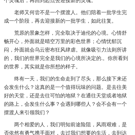
个灵魂后，再回到起点去迎接新的灵魂。
老师又何尝不是一个摆渡人。他们陪着一批学生完
成一个阶段，再去迎接新的一批学生，如此往复。
荒原的景象怎样，完全取决于迪伦的心境。心情舒
畅开心，外面就是晴空万里的彩色世界；心情忧郁沉
闷，外面就会乌云密布狂风肆虐。就像吸引力法则所讲
的，我们的世界完全是我们的心境所决定的.。你所看到
的世界，其实就是你所想的样子。
终有一天，我们的生命走到了尽头，那么接下来还
会发生什么？这真的是一个值得玩味的问题。是去往美
好的天堂，还是去往可怕的地狱？在通往天堂或者地狱
的路上，会发生什么事？会遇到哪些人？会不会有一个
摆渡人来引领我们？
两个相爱的人，我们明知前途险阻，风雨艰难，是
否依然有勇气携手面对，去过我们想要的生活，去到达