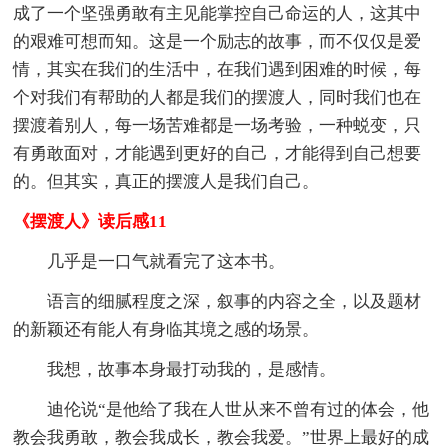
成了一个坚强勇敢有主见能掌控自己命运的人，这其中
的艰难可想而知。这是一个励志的故事，而不仅仅是爱
情，其实在我们的生活中，在我们遇到困难的时候，每
个对我们有帮助的人都是我们的摆渡人，同时我们也在
摆渡着别人，每一场苦难都是一场考验，一种蜕变，只
有勇敢面对，才能遇到更好的自己，才能得到自己想要
的。但其实，真正的摆渡人是我们自己。
《摆渡人》读后感11
几乎是一口气就看完了这本书。
语言的细腻程度之深，叙事的内容之全，以及题材
的新颖还有能人有身临其境之感的场景。
我想，故事本身最打动我的，是感情。
迪伦说“是他给了我在人世从来不曾有过的体会，他
教会我勇敢，教会我成长，教会我爱。”世界上最好的成