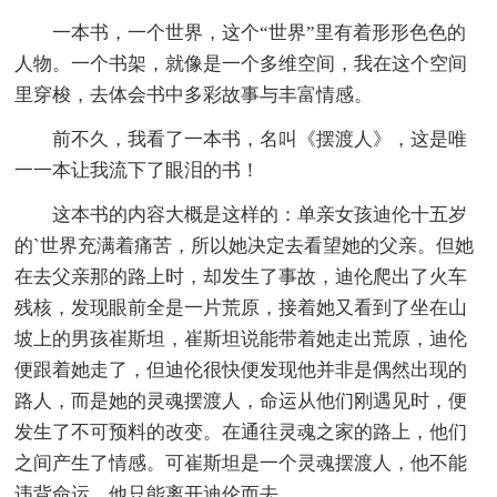
一本书，一个世界，这个“世界”里有着形形色色的
人物。一个书架，就像是一个多维空间，我在这个空间
里穿梭，去体会书中多彩故事与丰富情感。
前不久，我看了一本书，名叫《摆渡人》，这是唯
一一本让我流下了眼泪的书！
这本书的内容大概是这样的：单亲女孩迪伦十五岁
的`世界充满着痛苦，所以她决定去看望她的父亲。但她
在去父亲那的路上时，却发生了事故，迪伦爬出了火车
残核，发现眼前全是一片荒原，接着她又看到了坐在山
坡上的男孩崔斯坦，崔斯坦说能带着她走出荒原，迪伦
便跟着她走了，但迪伦很快便发现他并非是偶然出现的
路人，而是她的灵魂摆渡人，命运从他们刚遇见时，便
发生了不可预料的改变。在通往灵魂之家的路上，他们
之间产生了情感。可崔斯坦是一个灵魂摆渡人，他不能
违背命运，他只能离开迪伦而去......