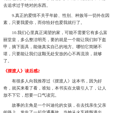
去追求过于绝对的东西。
9.真正的爱情不关乎年龄、性别、种族等一切外在因
素，只要我爱你，而你恰好也爱我就行了。
10.我们心里真正渴望的家，可能不需要它有多么富
丽堂皇，多么整洁明亮，要的就是一个能让我们卸下盔
甲，摘下面具，能做真实自己的地方。哪怕它简陋不
堪，只要能让我们这颗无处安放的心不再流浪，就够
了。
《摆渡人》读后感2
有很多人向我推荐过《摆渡人》这本书，因为好
奇，就买来看了看，谁知，本书实在太吸引人了，让人
放不下它，想要一口气读完。
故事的主角是一个叫迪伦的女孩，在去找亲生父亲
的路上，发生了一起交通事故，当她从火车残骸逃出