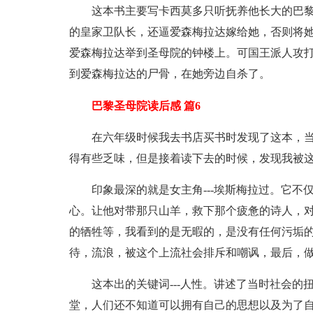
这本书主要写卡西莫多只听抚养他长大的巴黎
的皇家卫队长，还逼爱森梅拉达嫁给她，否则将
爱森梅拉达举到圣母院的钟楼上。可国王派人攻
到爱森梅拉达的尸骨，在她旁边自杀了。
巴黎圣母院读后感 篇6
在六年级时候我去书店买书时发现了这本，
得有些乏味，但是接着读下去的时候，发现我被
印象最深的就是女主角---埃斯梅拉过。它
心。让他对带那只山羊，救下那个疲惫的诗人，
的牺牲等，我看到的是无暇的，是没有任何污垢
待，流浪，被这个上流社会排斥和嘲讽，最后，
这本出的关键词---人性。讲述了当时社会
堂，人们还不知道可以拥有自己的思想以及为了