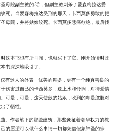
圣母院副主教的.话，但副主教刺杀了爱森梅拉达爱
她绞死。当爱森梅拉达受刑的那天，卡西莫多勇敢的把
打圣母院，并将姑娘绞死。卡西莫多悲痛欲绝，最后找
当时这本书也有所耳闻，也就买下了它。刚开始读时觉
这本书深深地吸引了。
不仅仅有迷人的外表，优美的舞姿，更有一个纯真善良的
对于伤害过自己的卡西莫多，送上水和怜悯，对待爱情
的。可是，可是，这天使般的姑娘，收到的却是肮脏对
做出了牺牲。
的扭曲。作者笔下的那些建筑，那些象征着奢华权力的教
自己的愿望可以做什么事情一切都凭借假象神圣的宗