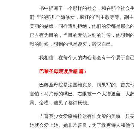
书中描写了一个那样的社会，和在那个社会生
洞”里的那几个隐修女，疯狂的`副主教等等。副
美丽的姑娘，同样遭到拒绝，他们的爱都是那么
已占有为目的，当目的无法达到的时候，他想到
献的时候，想到的也是毁灭，毁灭自己。
我相信，在每个人的内心都会有一个属于自
巴黎圣母院读后感 篇5
巴黎圣母院是法国维克多。雨果写的。首先
害怕：马蹄形的嘴巴、右眼被一个大瘤遮盖，大
暴、蛮横，谁见了都讨厌他。
吉普赛少女爱森梅拉达有仙女般的美貌，只
她就会爱上她。她非常善良，为了救穷诗人和他