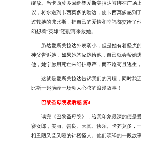
绽放。当卡西莫多因绑架爱斯美拉达被绑在广场
议，将水送到卡西莫多的嘴边，使卡西莫多感到
过救她的弗比斯，把自己的爱情和幸福都交给了
幻想着“英雄”还能再来救她。
虽然爱斯美拉达外表弱小，但是她有着坚贞
神父告诉她，如果她答应嫁给他，自己就会帮她
他，她宁愿用死亡来维护尊严，而不愿苟且逃生
这就是爱斯美拉达告诉我们的真理，同时我
比斯一起演绎一场动人心弦的浪漫故事！
巴黎圣母院读后感 篇4
读完《巴黎圣母院》，给我印象最深的便是
赛女郎，美丽、善良、天真、快乐。卡齐莫多，
相丑陋又聋又哑的钟楼怪人。他们演绎的一段故