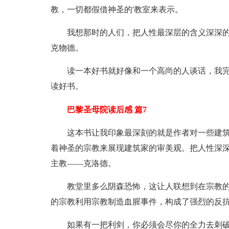
教，一切都假借神圣的'教室来表示。
我想那时的人们，把人性最深层的含义深深的
克物德。
读一本好书就好像和一个高尚的人谈话，我
读好书。
巴黎圣母院读后感 篇7
这本书让我印象最深刻的就是作者对一些建
着神圣的宗教来展现建筑家的审美观。把人性深
主教——克洛德。
教堂里多么阴森恐怖，这让人联想到在宗教
的宗教利用宗教制造血腥事件，构成了强烈的反
如果有一把利剑，你必须会尽你的全力去刺