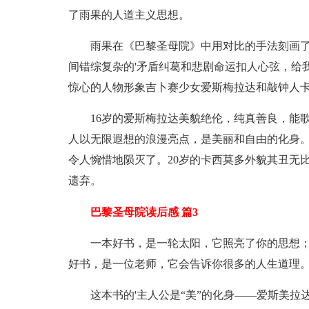
了雨果的人道主义思想。
雨果在《巴黎圣母院》中用对比的手法刻画
间错综复杂的'矛盾纠葛和悲剧命运扣人心弦，给
惊心的人物形象吉卜赛少女爱斯梅拉达和敲钟人
16岁的爱斯梅拉达美貌绝伦，纯真善良，能
人以无限遐想的浪漫亮点，是美丽和自由的化身
令人惋惜地陨灭了。20岁的卡西莫多外貌其丑无
遗弃。
巴黎圣母院读后感 篇3
一本好书，是一轮太阳，它照亮了你的思想；
好书，是一位老师，它会告诉你很多的人生道理
这本书的'主人公是“美”的化身——爱斯美