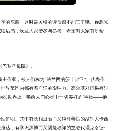
分享的东西，这时最关键的读后感不能忘了哦。你想知
院读后感，欢迎大家借鉴与参考，希望对大家有所帮
《巴黎圣母院》。
民主作家，被人们称为“法兰西的莎士比亚”。代表作
及世界范围内都有着广泛的影响力。高尔基对雨果有过
响在世界上，唤醒人们心灵中一切美好的`事物——他
个性鲜明。其中有长相丑陋而又纯朴善良的敲钟人卡西
拉达，有学识渊博而又阴险狡诈的主教代理克洛德·