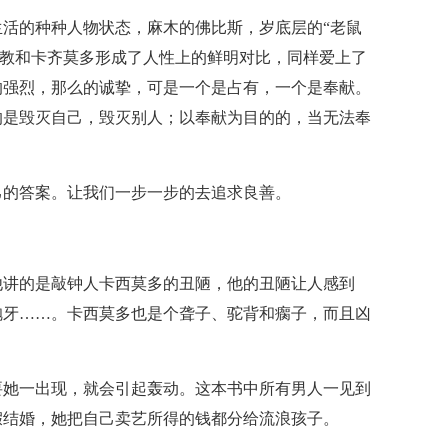
活的种种人物状态，麻木的佛比斯，岁底层的“老鼠
主教和卡齐莫多形成了人性上的鲜明对比，同样爱上了
的强烈，那么的诚挚，可是一个是占有，一个是奉献。
的是毁灭自己，毁灭别人；以奉献为目的的，当无法奉
己的答案。让我们一步一步的去追求良善。
他讲的是敲钟人卡西莫多的丑陋，他的丑陋让人感到
龅牙……。卡西莫多也是个聋子、驼背和瘸子，而且凶
要她一出现，就会引起轰动。这本书中所有男人一见到
假结婚，她把自己卖艺所得的钱都分给流浪孩子。