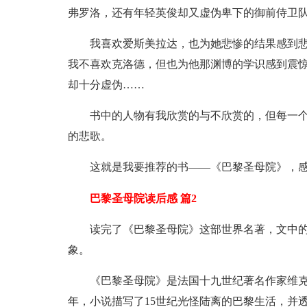
弗罗洛，还有年轻英俊却又虚伪卑下的御前侍卫队
我喜欢爱斯美拉达，也为她悲惨的结果感到
我不喜欢克洛德，但也为他那渊博的学识感到震
却十分虚伪……
书中的人物有我欣赏的与不欣赏的，但每一
的悲歌。
这就是我要推荐的书——《巴黎圣母院》，感
巴黎圣母院读后感 篇2
读完了《巴黎圣母院》这部世界名著，文中
象。
《巴黎圣母院》是法国十九世纪著名作家维克多
年，小说描写了15世纪光怪陆离的巴黎生活，并