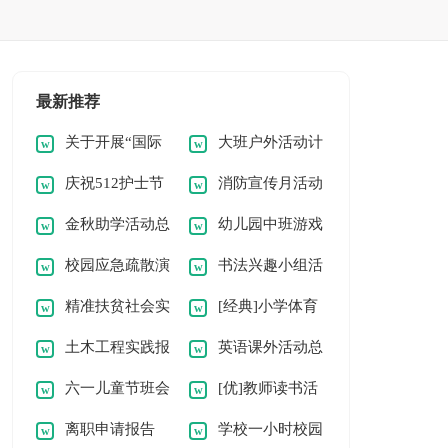
最新推荐
关于开展“国际
大班户外活动计
庆祝512护士节
消防宣传月活动
减灾日”活动总结
划
金秋助学活动总
幼儿园中班游戏
活动总结
总结
校园应急疏散演
书法兴趣小组活
结（精选15篇）
活动总结（经典）
精准扶贫社会实
[经典]小学体育
练活动总结
动总结
土木工程实践报
英语课外活动总
践报告范文
活动总结15篇
六一儿童节班会
[优]教师读书活
告（精选15篇）
结（荐）
离职申请报告
学校一小时校园
活动总结
动总结