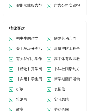
假期实践报告范
广告公司实践报
(集合15篇)
体育活动总结
文
告
猜你喜欢
初中生的作文
解除劳动合同
关于垃圾分类活
建筑消防工程合
（精品）
(15篇)
有关我们小学作
高中体育教师教
动总结
同
【精选】开学周
书法社团活动方
文4篇
学工作计划
【实用】学生周
新学期团日活动
记范文锦集5篇
案(集合15篇)
折纸
表扬信
记模板合集7篇
总结
策划书
实习总结
教案
劳动合同