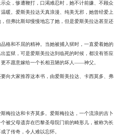
上示众，惨遭鞭打，口渴难忍时，她不计前嫌、不顾众
了温暖。爱斯美拉达天真浪漫、纯美无邪，她曾经爱上
他，但弗比斯却慢慢地忘了她，但是爱斯美拉达甚至还
的品格和不屈的精神。当她被捕入狱时，一直爱着她的
逃出监狱，可是爱斯美拉达到临死的时候，都没有答应
，更不愿意嫁给一个长相丑陋的坏人——神父。
还要向大家推荐这本书，由爱斯美拉达、卡西莫多、弗
爱斯梅拉达和卡齐莫多。爱斯梅拉达，一个流浪的吉卜
一个被父母遗弃在巴黎圣母院门前的畸形儿，被称为长
事成了传奇，令人难以忘怀。