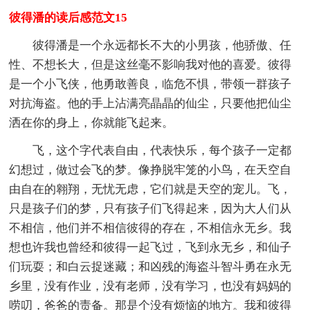
彼得潘的读后感范文15
彼得潘是一个永远都长不大的小男孩，他骄傲、任
性、不想长大，但是这丝毫不影响我对他的喜爱。彼得
是一个小飞侠，他勇敢善良，临危不惧，带领一群孩子
对抗海盗。他的手上沾满亮晶晶的仙尘，只要他把仙尘
洒在你的身上，你就能飞起来。
飞，这个字代表自由，代表快乐，每个孩子一定都
幻想过，做过会飞的梦。像挣脱牢笼的小鸟，在天空自
由自在的翱翔，无忧无虑，它们就是天空的宠儿。飞，
只是孩子们的梦，只有孩子们飞得起来，因为大人们从
不相信，他们并不相信彼得的存在，不相信永无乡。我
想也许我也曾经和彼得一起飞过，飞到永无乡，和仙子
们玩耍；和白云捉迷藏；和凶残的海盗斗智斗勇在永无
乡里，没有作业，没有老师，没有学习，也没有妈妈的
唠叨，爸爸的责备。那是个没有烦恼的地方。我和彼得