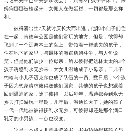
与达林先生已经去参加晚会了，只有3个孩子在床上。保
姆狗娜娜被栓起来，女佣人在做蛋糕，一切都是那么祥
和。
彼得潘出生7天就讨厌长大而出逃，他和小仙子们住
在一起，肯德辛公园是他们常玩的地方。但是，彼得却
飞到了一个远离本土的岛上，带领着一帮遗失的孩子，
住在地下的家里，与最坏的海盗詹姆斗争，与人鱼说
笑，但是他们缺少一位母亲，所以彼得把达林太太的3个
孩子诱惑到永无乡来，大女儿温迪成了小母亲，二儿子
约翰与小儿子迈克尔也成了队伍的一员。数日后，3个孩
子因为想家请求彼得送他们回家，其他的孩子也想跟着
回到温迪的家，除了彼得。以后每年，温迪都会到永无
乡去打扫游玩一星期，几年后，温迪长大了，她的孩子
一代一代地被彼得接到永无乡，可彼得却还是那个满口
乳牙的小男孩，一点也没变。
这是一本成人儿童共读的书。书中巧妙得将孩子与