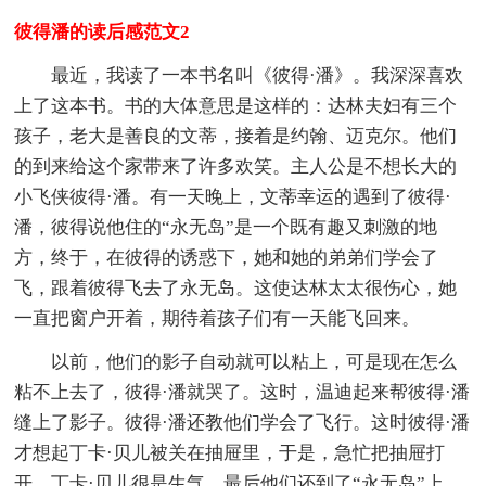
彼得潘的读后感范文2
最近，我读了一本书名叫《彼得·潘》。我深深喜欢
上了这本书。书的大体意思是这样的：达林夫妇有三个
孩子，老大是善良的文蒂，接着是约翰、迈克尔。他们
的到来给这个家带来了许多欢笑。主人公是不想长大的
小飞侠彼得·潘。有一天晚上，文蒂幸运的遇到了彼得·
潘，彼得说他住的“永无岛”是一个既有趣又刺激的地
方，终于，在彼得的诱惑下，她和她的弟弟们学会了
飞，跟着彼得飞去了永无岛。这使达林太太很伤心，她
一直把窗户开着，期待着孩子们有一天能飞回来。
以前，他们的影子自动就可以粘上，可是现在怎么
粘不上去了，彼得·潘就哭了。这时，温迪起来帮彼得·潘
缝上了影子。彼得·潘还教他们学会了飞行。这时彼得·潘
才想起丁卡·贝儿被关在抽屉里，于是，急忙把抽屉打
开。丁卡·贝儿很是生气。最后他们还到了“永无岛”上，