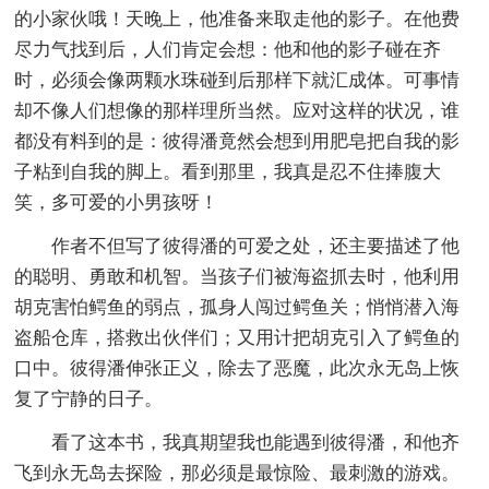
的小家伙哦！天晚上，他准备来取走他的影子。在他费
尽力气找到后，人们肯定会想：他和他的影子碰在齐
时，必须会像两颗水珠碰到后那样下就汇成体。可事情
却不像人们想像的那样理所当然。应对这样的状况，谁
都没有料到的是：彼得潘竟然会想到用肥皂把自我的影
子粘到自我的脚上。看到那里，我真是忍不住捧腹大
笑，多可爱的小男孩呀！
作者不但写了彼得潘的可爱之处，还主要描述了他
的聪明、勇敢和机智。当孩子们被海盗抓去时，他利用
胡克害怕鳄鱼的弱点，孤身人闯过鳄鱼关；悄悄潜入海
盗船仓库，搭救出伙伴们；又用计把胡克引入了鳄鱼的
口中。彼得潘伸张正义，除去了恶魔，此次永无岛上恢
复了宁静的日子。
看了这本书，我真期望我也能遇到彼得潘，和他齐
飞到永无岛去探险，那必须是最惊险、最刺激的游戏。