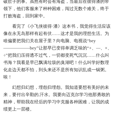
破肚子的事。虽然有时会有海盗，当最后在彼得潘的带
领下，他们客服来了种种困难，闯过无数个难关，终于
打败海盗，回到家中。
看完了《小飞侠彼得·潘》这本书，我觉得生活应该
像在永无岛那样有起有伏……这才是我的理想生活。为
啥偏要把我们关在屋子里？向电脑、电视说“bey
——————bey”让那早已变得单调乏味的“+、—、×、
÷”把我们压得透不过气，一切都变死气沉沉……什么叫
书海？我看是早已飘满垃圾的臭湖吧！什么叫学好数理
化走边天都不怕，到头来还不是所有知识乱成一锅粥。
唉！
幻想归幻想，埋怨归埋怨。我知道要想有美好的未
来，要付出辛勤的.汗水。我要向迈克尔学习他那勇敢的
精神，帮助我在经后的学习中克服各种困难，让我的成
绩更上一层楼。