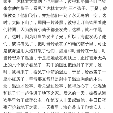
家中，达林太太拿到了他的影子，彼得和小仙子叮当铃
来拿他的影子，看见了达林太太的.三个孩子。于是，彼
得教会了他们飞行，并把他们带到了永无岛的上空，这
时，太阳下山了，周围一片漆黑，彼得让叮当铃围着他
们转圈。因为所有小仙子都会发光，这样，就不怕黑
了。这时，因为叮当铃发出了光，所以，海盗发现了他
们，彼得看见了，把叮当铃放在了约翰的帽子里，可还
是被海盗用大炮打散了他们，温迪和叮当铃在一起，叮
当铃想杀了温迪，于是把她放在树顶上，正好被永无岛
上的六个孩子看见了，其中的图图把她射了下来，这
时，彼得来了，看见了中箭的温迪，于是，给她盖了一
座小红房子，幸亏那支箭只是射中了温迪胸前的木头
块，温迪才没事。看见温迪没事，彼得放心了，让温迪
和孩子们一起住进了地下之家。后来的一天，彼得从海
盗手里救了虎莲公主，印第安人非常感激他，并日日夜
夜守护着地下之家。一天夜里，海盗袭击了印第安人，