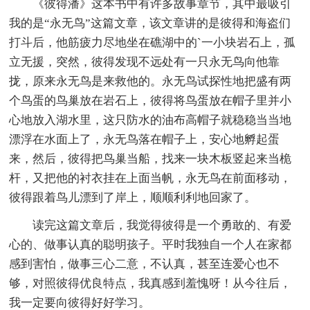
《彼得潘》这本书中有许多故事章节，其中最吸引
我的是“永无鸟”这篇文章，该文章讲的是彼得和海盗们
打斗后，他筋疲力尽地坐在礁湖中的`一小块岩石上，孤
立无援，突然，彼得发现不远处有一只永无鸟向他靠
拢，原来永无鸟是来救他的。永无鸟试探性地把盛有两
个鸟蛋的鸟巢放在岩石上，彼得将鸟蛋放在帽子里并小
心地放入湖水里，这只防水的油布高帽子就稳稳当当地
漂浮在水面上了，永无鸟落在帽子上，安心地孵起蛋
来，然后，彼得把鸟巢当船，找来一块木板竖起来当桅
杆，又把他的衬衣挂在上面当帆，永无鸟在前面移动，
彼得跟着鸟儿漂到了岸上，顺顺利利地回家了。
读完这篇文章后，我觉得彼得是一个勇敢的、有爱
心的、做事认真的聪明孩子。平时我独自一个人在家都
感到害怕，做事三心二意，不认真，甚至连爱心也不
够，对照彼得优良特点，我真感到羞愧呀！从今往后，
我一定要向彼得好好学习。