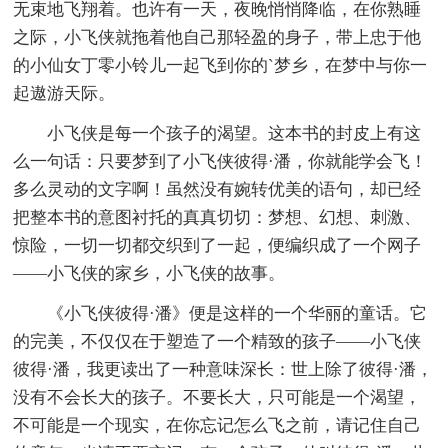
无束地飞翔着。也许有一天，夜晚悄悄降临，在你熟睡
之际，小飞侠就拖着他自己那轻盈的身子，带上忠于他
的小仙女丁零小铃儿一起飞到你的`梦乡，在梦中与你一
起遨游天际。
小飞侠是每一个孩子的渴望。这本书的封皮上有这
么一句话：只要梦到了小飞侠彼得·潘，你就能学会飞！
多么灵动的文字啊！虽然没有婉转优美的语句，却已经
把整本书的意图衬托的真真切切：梦想、幻想、刺激、
惊险，一切一切都交织到了一起，便编织成了一个网子
——小飞侠的家乡，小飞侠的故事。
《小飞侠彼得·潘》便是这样的一个华丽的童话。它
的完美，不仅仅在于塑造了一个精致的孩子——小飞侠
彼得·潘，我更读出了一种意味深长：世上除了彼得·潘，
没有不会长大的孩子。不要长大，只可能是一个渴望，
不可能是一个现实，在你忘记怎么飞之前，请记住自己