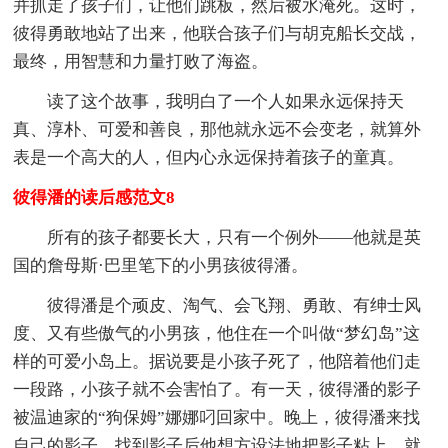
并抓走了孩子们，让他们跳板，然后被水淹死。这时，
彼得勇敢地站了出来，他联合孩子们与胡克船长交战，
最终，用智慧和力量打败了海盗。
读了这个故事，我明白了一个人如果永远保持天
真、淳朴、可爱和善良，那他就永远不会变老，就算外
表是一个高大的人，但内心永远保持着孩子的童真。
彼得潘的读后感范文8
所有的孩子都要长大，只有一个例外——他就是英
国的詹母斯·巴里笔下的小男孩彼得潘。
彼得潘是个顽皮、淘气、会飞翔、勇敢、有绅士风
度、又有些傲气的小男孩，他住在一个叫做“梦幻岛”这
样的可爱小岛上。据说要是小孩子死了，他陪着他们走
一段路，小孩子就不会害怕了。有一天，彼得潘的影子
被温迪家的“狗保姆”娜娜叼回家中。晚上，彼得潘来找
自己的影子，找到影子后他想方设法地把影子粘上，就