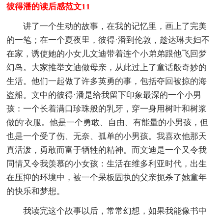
彼得潘的读后感范文11
讲了一个生动的故事，在我的记忆里，画上了完美
的一笔；在一个夏夜里，彼得·潘到伦敦，趁达琳夫妇不
在家，诱使她的小女儿文迪带着连个小弟弟跟他飞回梦
幻岛。大家推举文迪做母亲，从此过上了童话般奇妙的
生活。他们一起做了许多英勇的事，包括夺回被掠的海
盗船。文中的彼得·潘是给我留下印象最深的一个小男
孩：一个长着满口珍珠般的乳牙，穿一身用树叶和树浆
做的'衣服。他是一个勇敢、自由、有能量的小男孩，但
也是一个受了伤、无奈、孤单的小男孩。我喜欢他那天
真活泼，勇敢而富于牺牲的精神。而文迪是一个又令我
同情又令我羡慕的小女孩：生活在维多利亚时代，出生
在压抑的环境中，被一个呆板固执的父亲扼杀了她童年
的快乐和梦想。
我读完这个故事以后，常常幻想，如果我能像书中