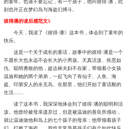
的童年。也请不要忘记，有一个孩子，他叫彼得·潘，此
刻也许正在梦幻岛与海盗们搏斗。
彼得潘的读后感范文5
今天，我读了《彼得·潘》这本书，体会到了童年的
快乐。
这是一个关于成长的童话，故事中的彼得·潘是一个
不愿长大也永远不会长大的小男孩。天真活泼、疾恶如
仇、聪明勇敢的他，趁达林夫妇不在家，带领着小女孩
温迪和她的两个弟弟，一起飞向了有仙子、人鱼、海
盗、印第安人的永无岛。在那里，他们开始了童话般的
生活……
读了这本书，我深深地体会到了彼得·潘的聪明和活
泼。他曾经被母亲遗弃过，但是被温迪的善良所感动，
就让温迪做他和岛上的七个孩子的母亲；他带领着孩子
们，打败了海盗……我也非常羡慕孩子们有个如此快乐