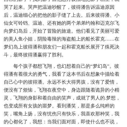
哭了起来。哭声把温迪吵醒了，彼得潘告诉温迪原因
后，温迪细心的把他的影子缝了上去。后来彼得潘、小
仙女可铃铛、温迪、还有她的两个弟弟约翰和迈克尔飞
向梦幻岛后，开始了冒险的旅途。他们看见了美丽可爱
的美人鱼小姐，阴险毒辣的海盗船上的船长霍克……在
梦幻岛上彼得潘和朋友们一起和霍克船长展开了殊死决
斗，最终彼得潘赢得了胜利。
每个孩子都想飞翔，也幻想着自己的“梦幻岛”。彼
得潘有着很大的勇气，我看了这本书后在想象中描绘着
自己心中的彼得潘。永远不长大得男孩，没有了爱情，
便没有了烦恼，飞翔在夜空中，身边跟随着诡异的小精
灵，飞翔的身影和着自由的笑声，成就了男人的.梦想，
也变成所有女孩的噩梦。看到潘笑，那是多么纯粹的
笑，嘴角上扬，没有忧伤只有快乐，我喜欢那种笑，我
的心都化了，我想：当我们面对面，即使什么也不说，