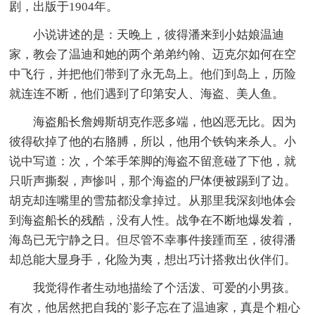
剧，出版于1904年。
小说讲述的是：天晚上，彼得潘来到小姑娘温迪
家，教会了温迪和她的两个弟弟约翰、迈克尔如何在空
中飞行，并把他们带到了永无岛上。他们到岛上，历险
就连连不断，他们遇到了印第安人、海盗、美人鱼。
海盗船长詹姆斯胡克作恶多端，他凶恶无比。因为
彼得砍掉了他的右胳膊，所以，他用个铁钩来杀人。小
说中写道：次，个笨手笨脚的海盗不留意碰了下他，就
只听声撕裂，声惨叫，那个海盗的尸体便被踢到了边。
胡克却连嘴里的雪茄都没拿掉过。从那里我深刻地体会
到海盗船长的残酷，没有人性。战争在不断地爆发着，
海岛已无宁静之日。但尽管不幸事件接踵而至，彼得潘
却总能大显身手，化险为夷，想出巧计搭救出伙伴们。
我觉得作者生动地描绘了个活泼、可爱的小男孩。
有次，他居然把自我的`影子忘在了温迪家，真是个粗心