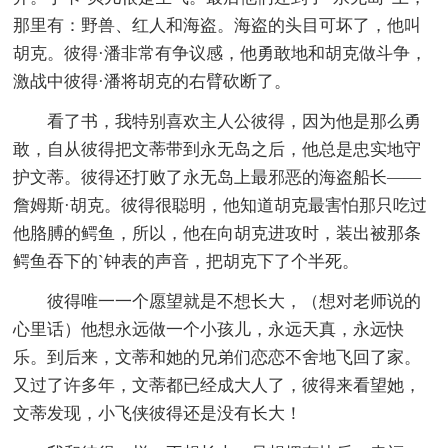
那里有：野兽、红人和海盗。海盗的头目可坏了，他叫
胡克。彼得·潘非常有争议感，他勇敢地和胡克做斗争，
激战中彼得·潘将胡克的右臂砍断了。
看了书，我特别喜欢主人公彼得，因为他是那么勇
敢，自从彼得把文蒂带到永无岛之后，他总是忠实地守
护文蒂。彼得还打败了永无岛上最邪恶的海盗船长——
詹姆斯·胡克。彼得很聪明，他知道胡克最害怕那只吃过
他胳膊的鳄鱼，所以，他在向胡克进攻时，装出被那条
鳄鱼吞下的`钟表的声音，把胡克下了个半死。
彼得唯一一个愿望就是不想长大，（想对老师说的
心里话）他想永远做一个小孩儿，永远天真，永远快
乐。到后来，文蒂和她的兄弟们恋恋不舍地飞回了家。
又过了许多年，文蒂都已经成大人了，彼得来看望她，
文蒂发现，小飞侠彼得还是没有长大！