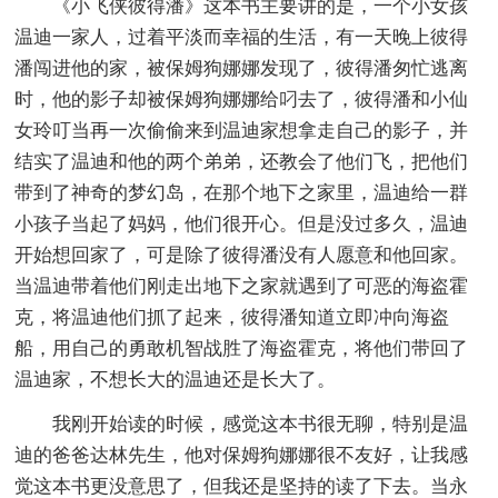
《小飞侠彼得潘》这本书主要讲的是，一个小女孩
温迪一家人，过着平淡而幸福的生活，有一天晚上彼得
潘闯进他的家，被保姆狗娜娜发现了，彼得潘匆忙逃离
时，他的影子却被保姆狗娜娜给叼去了，彼得潘和小仙
女玲叮当再一次偷偷来到温迪家想拿走自己的影子，并
结实了温迪和他的两个弟弟，还教会了他们飞，把他们
带到了神奇的梦幻岛，在那个地下之家里，温迪给一群
小孩子当起了妈妈，他们很开心。但是没过多久，温迪
开始想回家了，可是除了彼得潘没有人愿意和他回家。
当温迪带着他们刚走出地下之家就遇到了可恶的海盗霍
克，将温迪他们抓了起来，彼得潘知道立即冲向海盗
船，用自己的勇敢机智战胜了海盗霍克，将他们带回了
温迪家，不想长大的温迪还是长大了。
我刚开始读的时候，感觉这本书很无聊，特别是温
迪的爸爸达林先生，他对保姆狗娜娜很不友好，让我感
觉这本书更没意思了，但我还是坚持的读了下去。当永