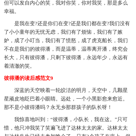
但可以发自内心的笑，我对你笑，你对我笑，那是多么
幸福。
是我在变?还是你们在变?还是我们都在变?我们没有
了小小童年的无忧无虑，我们有了烦恼，我们有了嫉
妒，成了小叮当，我们有了愤怒，成了虎克船长，我们
不在是我们的彼得潘，而是温蒂，温蒂离开潘，终究会
长大，只有彼得潘，只剩下彼得潘，永远年少，永远有
着清澈的笑。
彼得潘的读后感范文9
深蓝的天空映着一轮皎洁的明月，天空中，几颗星
星顽皮地眨巴着小眼睛。远处，一个小黑影愈来愈近。
那不是小彼得潘吗？永无乡那群孩子的队长呀！
我惊喜地叫到：“彼得潘，小队长，我在这。”只可
惜，他只冲我笑了笑遍飞进了达林太太的家。达林太太