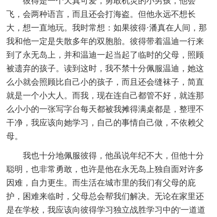
彼得是一个天真可爱，勇敢机灵的小男孩，他会
飞，会两种语言，而且还会打海盗。但他永远不想长
大，想一直地玩。我时常想：如果彼得·潘真在人间，那
我和他一定是失散多年的双胞胎。彼得带着温迪一行来
到了永无岛上，并和温迪一起当起了临时的父母，照顾
被遗弃的孩子。读到这时，我不禁十分佩服温迪，她这
么小就会照顾比自己小的孩子，而且还会缝袜子，简直
就是一个小大人。而我，现在连自己都管不好，就连那
么小小的一张写字台每天都被我摊得满桌都是，整理不
干净，我应该向她学习，自己的事情自己做，不依赖父
母。
我也十分地佩服彼得，他虽说年纪不大，但他十分
聪明，也非常勇敢，也许是他在永无岛上独自面对许多
因难，自力更生。而生活在城市里的我们有父母的庇
护，困难来临时，父母总会帮我们解决。无论在家里还
是在学校，我应该向彼得学习独立战胜学习中的'一道道