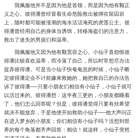
我佩服他并不是因为他是首领，而是因为他有颗正
义之心。彼得潘曾经冒着生命危险救出被绑在留囚岩
上，随时都可能被涨潮的海水活活淹死的虎莲公主。彼
得潘曾经用自己的身体当诱饵，转移海盗们的注意力，
救出了迷失的男孩们和温蒂。
我佩服他又因为他有颗宽容之心。小仙子直怨恨彼
得潘比较喜欢温蒂，而冷落了自己，所以时常想尽办法
捉弄彼得潘。可是当小仙子快奄奄息的时候，小仙子断
定彼得潘定会不计前嫌来救她的，她把救自己的办法告
诉了彼得潘──只要小朋友们相信有小仙子，小仙子就可
以活过来的。彼得潘想：这半夜三更的，小朋友都睡着
了，他们怎么回答呢？但是，彼得潘觉得只要有丝希望
就决不能放弃，于是他便开始救助小仙子──他大声问正
在进入梦乡的小朋友：你们相信有小仙子吗？没想到世
界的每个角落都齐声回答：相信！就这样，小仙子突然