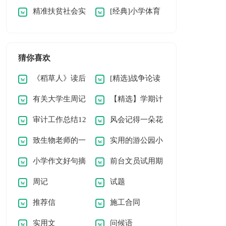
精准扶贫社会实
[经典]小学体育
练活动总结
动总结
践报告范文
活动总结15篇
猜你喜欢
《稻草人》读后
[精选]战争论读
有关大学生周记
【精选】学期计
感15篇【荐】
后感
审计工作总结12
风会记得一朵花
9篇
划高中作文4篇
致生物老师的一
实用的游公园小
篇
的香读后感
小学作文好句摘
前台文员试用期
封感谢信
学作文4篇
周记
试题
抄
转正工作总结
推荐信
施工合同
实用文
问候语