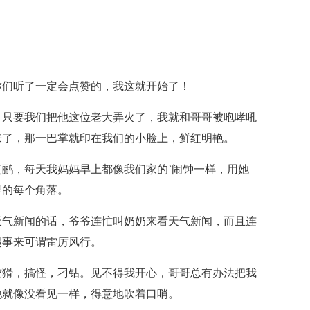
你们听了一定会点赞的，我这就开始了！
，只要我们把他这位老大弄火了，我就和哥哥被咆哮吼
来了，那一巴掌就印在我们的小脸上，鲜红明艳。
鹂，每天我妈妈早上都像我们家的`闹钟一样，用她
里的每个角落。
天气新闻的话，爷爷连忙叫奶奶来看天气新闻，而且连
起事来可谓雷厉风行。
狡猾，搞怪，刁钻。见不得我开心，哥哥总有办法把我
他就像没看见一样，得意地吹着口哨。