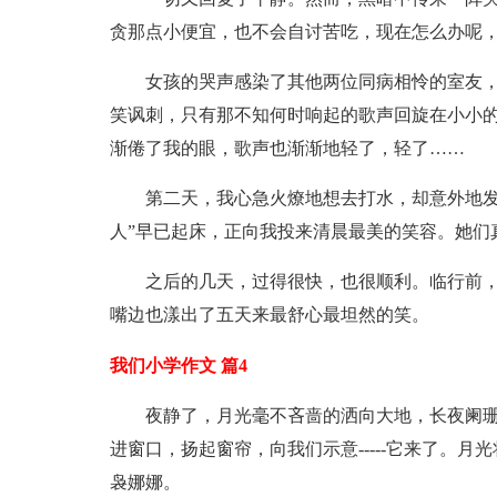
贪那点小便宜，也不会自讨苦吃，现在怎么办呢，
女孩的哭声感染了其他两位同病相怜的室友
笑讽刺，只有那不知何时响起的歌声回旋在小小
渐倦了我的眼，歌声也渐渐地轻了，轻了……
第二天，我心急火燎地想去打水，却意外地发
人”早已起床，正向我投来清晨最美的笑容。她们真
之后的几天，过得很快，也很顺利。临行前，我
嘴边也漾出了五天来最舒心最坦然的笑。
我们小学作文 篇4
夜静了，月光毫不吝啬的洒向大地，长夜阑
进窗口，扬起窗帘，向我们示意-----它来了。
袅娜娜。