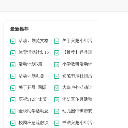
最新推荐
活动计划范文格
关于兴趣小组活
体育活动计划15
【推荐】乒乓球
式2篇【优选】
动计划
活动计划5篇
小学教研活动计
篇(精选)
活动计划15篇
活动计划汇总
硬笔书法社团活
(荐)
划
关于开展“国际
大班户外活动计
(10篇)
动计划2篇（精品）
庆祝512护士节
消防宣传月活动
减灾日”活动总结
划
金秋助学活动总
幼儿园中班游戏
活动总结
总结
校园应急疏散演
书法兴趣小组活
结（精选15篇）
活动总结（经典）