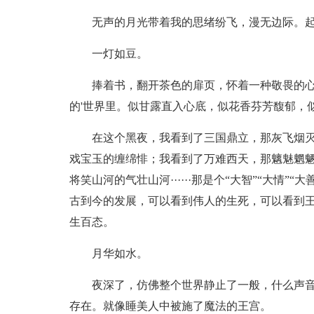
无声的月光带着我的思绪纷飞，漫无边际。
一灯如豆。
捧着书，翻开茶色的扉页，怀着一种敬畏的
的'世界里。似甘露直入心底，似花香芬芳馥郁，
在这个黑夜，我看到了三国鼎立，那灰飞烟
戏宝玉的缠绵悱；我看到了万难西天，那魑魅魍
将笑山河的气壮山河······那是个“大智”“大情”
古到今的发展，可以看到伟人的生死，可以看到
生百态。
月华如水。
夜深了，仿佛整个世界静止了一般，什么声
存在。就像睡美人中被施了魔法的王宫。