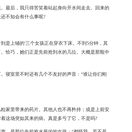
思。最后，我只得苦笑着站起身向开水间走去。回来的
还不知会有什么事呢?
到是上铺的'三个女孩正在穿衣下床。不到5分钟，其
了。恰巧，她们正是先前抢到水的几位。大概是那瓶中
。寝室里不时还有几个不友好的声音：“谁让你们刚
几粒家里带来的药片。其他人也不再矜持；或是上前安
着这场突如其来的病。真是多亏了它，不是吗?
声，是那位先前抢水最凶的女孩：“都怪我，若不是