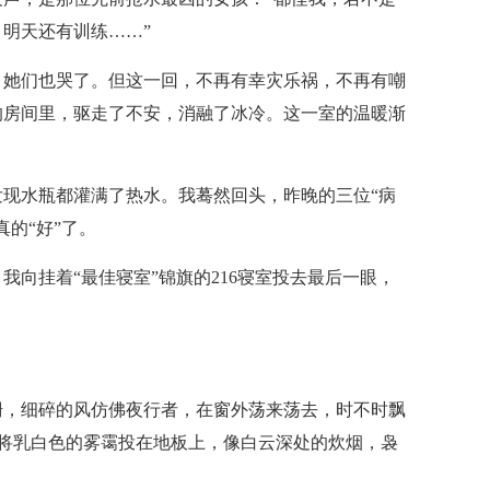
明天还有训练……”
，她们也哭了。但这一回，不再有幸灾乐祸，不再有嘲
的房间里，驱走了不安，消融了冰冷。这一室的温暖渐
现水瓶都灌满了热水。我蓦然回头，昨晚的三位“病
的“好”了。
向挂着“最佳寝室”锦旗的216寝室投去最后一眼，
珊，细碎的风仿佛夜行者，在窗外荡来荡去，时不时飘
月光将乳白色的雾霭投在地板上，像白云深处的炊烟，袅