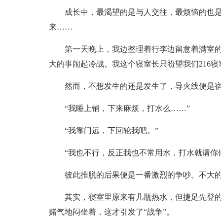
成长中，最渴望的是与人交往，最烦恼的也
来……
第一天晚上，我边整理着行李边留意着满室
大的事闹起冷战。我这个寝室长只盼望我们216寝
然而，不想发生的还是发生了，导火线便是
“我睡上铺，下来麻烦，打水么……”
“我靠门远，下回轮我吧。”
“我也不行，反正我也不常用水，打水就请你们
彼此推脱的后果便是一番激烈的争吵。不大
其实，寝室里原来有几瓶热水，但捷足先登
赌气地闷坐着，这才引发了“战争”。