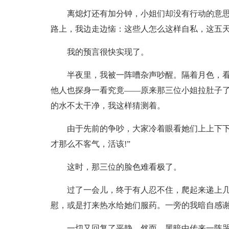
离熄灯还有加分钟，小姐们却没有行动的意
路上，我边走边恼：这些人怎么这样自私，这五天
我的预言很快实现了。
半夜里，我被一阵嘈杂声吵醒。隔着月色，看
他人也探身一看究竟——原来那三位小姐拉肚子
的水不太干净，我这样猜测着。
由于先前的争吵，大家冷着眼看她们上上下下
才那么不客气，活该!”
这时，那三位的脸色难看极了。
过了一会儿，终于有人忍不住，爬起来递上
慰，或是打来热水给她们服药。一旁的我暗自感谢
一切又回复了平静。然而，黑暗中传来一阵哭