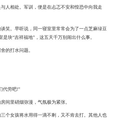
是与人相处。军训，便是在忐忑不安和惶恐中向我走
的谈笑。早听说，同一寝室里常常会为了一点芝麻绿豆
室是块“吉祥福地”，这五天千万别闹出什么事。
宿舍的打水问题。
代劳吧!”
的房间里硝烟弥漫，气氛极为紧张。
的三个女孩将水用得一滴不剩，又不肯去打。其他人也