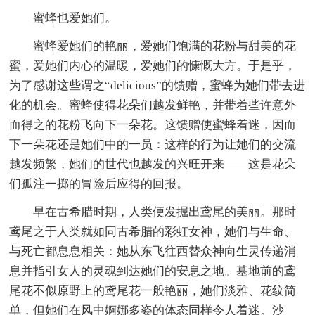
蜜蜂也爱她们。
蜜蜂爱她们的艳丽，爱她们饱满的花粉与甜美的花
蜜，爱她们内心的温暖，爱她们的慷慨大方。于是乎，
为了感谢这些谓之“delicious”的馈赠，蜜蜂为她们带去进
化的机会。蜜蜂使得花朵们越发鲜艳，并带着些许意外
而得之的花粉飞向下一朵花。这馈赠使蜜蜂着迷，因而
下一朵花还是她们中的一员：这样的行为让她们的交流
越发频繁，她们的世代也越发的兴旺开来——这是花朵
们孤注一掷的冒险后应得的回报。
早在古希腊时期，人类便发掘出鸢尾的美丽。那时
鸢尾之于人类就如同古希腊的彩虹女神，她们与生命、
与死亡都息息相关：她从东飞往西替众神向生灵传递消
息并指引女人的灵魂到达她们的安息之地。墓地前的鸢
尾花不似原野上的鸢尾花一般艳丽，她们淡雅、花纹简
单，但她们在风中婀娜多姿的体态同样令人着迷。沙