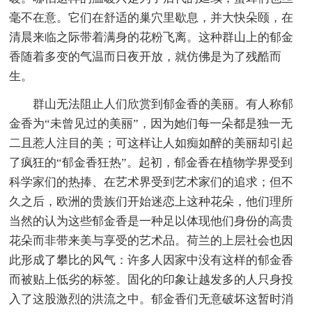
毫不在意。它们在舒适的巢穴里歇息，并大快朵颐，在
清晨来临之际带着满身的花粉飞离。这种群山上的郁金
香随着多变的气温而日夜开放，就仿佛是为了残酷而
生。
群山无法阻止人们欣赏到郁金香的美丽。有人称郁
金香为“未曾见过的美丽”，因为她们每一朵都是独一无
二且惹人注目的美；可这样让人如痴如醉的美丽却引起
了疯狂的“郁金香狂热”。起初，郁金香在植物学界受到
科学家们的热捧、在艺术界受到艺术家们的追求；但不
久之后，欧洲的贵族们开始迷恋上这种花朵，他们理所
当然的认为这些郁金香是一种足以体现他们身份的高贵
花朵而非带来美与享受的艺术品。荷兰的上层社会也因
此形成了攀比的风气：许多人因家中没有这样的郁金香
而被贴上低劣的标签。固化的印象让越发多的人只身投
入了这股激烈的洪流之中。郁金香们无意破坏这暂时消