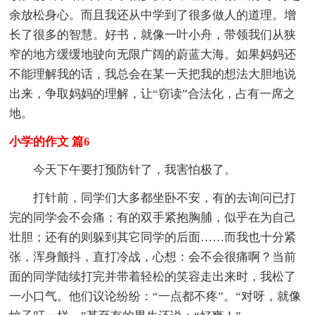
余放松身心。而且我还从中学到了很多做人的道理。增
长了很多的智慧。好书，就像一叶小舟，带领我们从狭
窄的地方缓缓地驶向无限广阔的蔚蓝大海。如果妈妈还
不能理解我的话，我总会在某一天把我的想法大胆地说
出来，争取妈妈的理解，让“窃读”合法化，占有一席之
地。
小学的作文 篇6
今天下午要打预防针了，我害怕极了。
打针前，同学们大多都坐卧不安，有的去询问已打
完的同学会不会痛；有的双手紧抱胸脯，似乎在为自己
壮胆；还有的则躲到其它同学的后面……而我也十分紧
张，浑身颤抖，直打冷战，心想：会不会很痛啊？当前
面的同学陆续打完并带着轻松的笑容走出来时，我松了
一小口气。他们议论纷纷：“一点都不疼”。“对呀，就像