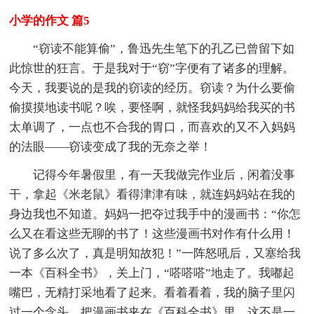
小学的作文 篇5
“窃读不能算偷”，鲁迅先生笔下的孔乙已曾留下如
此惊世的狂言。于是我对于“窃”字便有了诸多的理解。
今天，我要说的是我的窃读的经历。窃读？为什么要偷
偷摸摸地读书呢？唉，要怪啊，就怪我妈妈给我买的书
太单调了，一点也不合我的胃口，而喜欢的又不入妈妈
的法眼——窃读变成了我的无奈之举！
记得今年暑假里，有一天我做完作业后，闲着没事
干，拿起《米老鼠》看得津津有味，就连妈妈站在我的
身边我也不知道。妈妈一把夺过我手中的漫画书：“你怎
么又在看这些无聊的书了！这些漫画书对作有什么用！
说了多么次了，真是明知故犯！”一阵怒吼后，又塞给我
一本《百科全书》，关上门，“嗒嗒嗒”地走了。我嘟起
嘴巴，无精打采地看了起来。看着看着，我的脑子里闪
过一个念头，把漫画书夹在《百科全书》里，这不是一