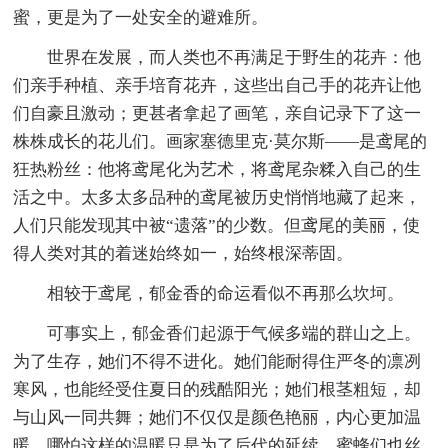
蜜，更是为了一处安全的避难所。
世界在发展，而人类也不再满足于野生的花卉：他
们亲手种植、亲手培育花卉，这些出自己手的花卉让他
们自豪且激动；更甚者拿起了画笔，亲自记录下了这一
株株成长的花儿们。画家塞德里克·莫尔斯——是鸢尾的
狂热粉丝：他将鸢尾化为艺术，将鸢尾杂糅入自己的生
活之中。太多太多品种的鸢尾被历史悄悄地藏了起来，
人们只能发现其中被“遗落”的少数。但鸢尾的美丽，使
得人类对其的着迷始终如一，始终根深蒂固。
相较于鸢尾，郁金香的命运看似不再那么坎坷。
可事实上，郁金香们起源于气候多端的群山之上。
为了生存，她们不得不进化。她们能耐得住严冬的凛冽
寒风，也能经受住夏日的残酷阳光；她们根茎粗短，却
与山风一同共舞；她们不仅仅是颜色艳丽，内心更加温
暖。哪怕这样的温暖只是为了后代的延续，蜜蜂们也丝