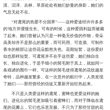
漠、沼泽、丛林、草原处处有她们妙曼的身影，她们的
气息无处不在。
“对鸢尾的热爱不分国界”——这种爱途经许许多多
的'地方并缓慢生长。可有的时候，这种爱因利益而被藏
了起来。她们曾被认为只是一种毫无价值的作物，骨朵
虽美却并不是那么的重要，而可药用、可造酒、可制作
香水的根部让这些花朵黯然失色。花期短暂，这份爱好
似也那样短暂。可鸢尾并不在乎这些爱，她们独自生
长、独自进化，于是乎细小的髯毛附于其上，就如同一
条戏谑的围巾一样。可这样的髯毛使得鸢尾的花纹越发
奇特，品种越发繁多。在一次意外的航行中，人类发现
了她们——那些曾经的信徒又重新开始狂热起来。
不只是人类爱这样的鸢尾，蜜蜂也更爱这样的她
们。进化出的髯毛更加吸引着蜜蜂们，而对于降临在鸢
尾的花瓣上，它们也乐意至极。不只为了那些甘甜的花