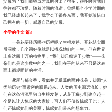
父母为了我们能够成才真的付出了很多，很多时候我们
往往都不珍惜。随着时间的流逝，曾经那个小学时期的
我已经成长起来了，我学会了很多东西，我开始珍惜自
己拥有的一切，感恩自己的父母。
小学的作文 篇3
一朵花要经历哪些历程呢？生根发芽、开花结实而
后凋败，几个词好像就足以概况她们的一生。但在世界
上多达四十万的植物里，“我们却只痴迷于少数”——花
朵们也是这少数中的之一，我们在乎的从来不只是这表
面上循规蹈矩的生活。
鸢尾与郁金香，看似并无瓜葛的两种花朵，却因“人
类的历史”而紧密的联系起来。人类的历史源远流长，她
们在这条河流里独自生根发芽，从花丁稀少到建立起一
个足以让人惊叹的大家族，可人们不仅仅惊叹于此：人
们还惊叹她们的美丽，惊叹她们带来的想象力。