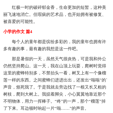
红极一时的破碎郁金香，生命更加的短暂，这种美
丽飞速地消亡。但瑕疵的艺术品，也开始拥有被修复、
被喜爱的可能性。
小学的作文 篇4
每个人的童年都是缤纷多彩的，我的童年也拥有许
多有趣的事，最有趣的我想是这一件吧。
那是暑假的一天，虽然天气很炎热，可是我和外公
仍然坚持爬山。这一天，我在山顶上玩耍，爬树时觉得
这里的蜜蜂特别多，不禁抬头一看，树叉上有一个像榴
莲一样的东西。之间蜜蜂们进进出出，还发出“嗡嗡”的`
声音，烦死我了。于是我就去旁边找了一根又长又粗的
树枝，爬到大树上。我掂着脚尖，小心翼翼地靠近那个
不明物体，用力一挥棒子。“咚”的一声，那个“榴莲”掉
了下来。耳边顿时响起一片“嗡……”的声音。