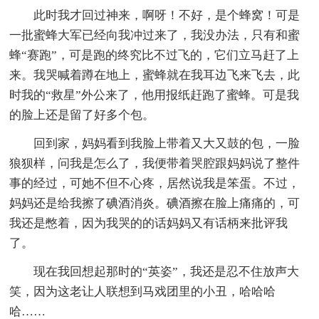
此时我才回过神来，啊呀！不好，是个蜂窝！可是
一批蜜蜂大军已经向我冲过来了，我没办法，只有和蜜
蜂“赛跑”，可是跑的终究比不过飞的，它们立马赶了上
来。我哭喊着蹲在地上，蜜蜂就在我耳边飞来飞去，此
时我的“救星”外公来了，他用报纸赶跑了蜜蜂。可是我
的脸上还是留了好多个包。
回到家，妈妈看到我脸上带着又大又鼓的包，一脸
狼狈样，问我是怎么了，我便带着哭腔跟妈妈说了整件
事的经过，可她不但不心疼，居然说我是笨蛋。不过，
妈妈还是给我擦了碘酒消炎。碘酒擦在脸上痛痛的，可
我还是憋着，因为我哭的的话妈妈又有话柄来批评我
了。
现在我回想起那时的“英姿”，我还是忍不住放声大
笑，因为这老让人联想到马戏团里的小丑，哈哈哈
哈……