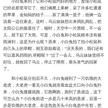
小白兔来到了它和小松鼠约好的地方，发现小松鼠
已经在那里等它了。他们俩爬上果树，采了许多红通通
的苹果，金灿灿的桔子……装了满满一篮子，他俩一边
说着一边往家走。这时，乌云妹妹想出来捣乱捣乱，把
太阳公公的脸遮住了，顿时，天空中一片黑暗，不一会
儿，就下起了大雨。可是，小白兔和小松鼠根本没有被
雨淋到，这是为什么呢？原来，小白兔拍了拍小松鼠和
自己头上的草帽，相互鼓励着说：“没关系的，我们还有
可以遮风挡雨的.草帽呢？”过了一会儿，乌云妹妹觉得不
好玩，就收回了乌云，停止了降雨，垂头丧气的回家
了。
和小松鼠分别后不久，小白兔碰到了一只饥饿的大
老虎，大老虎一看见小白兔就张着血盆大口向小白兔扑
来，小白兔撒腿就跑，它跑啊跑，跑到了悬崖边，这下
可怎么办？小白兔前进一步是几十米高的悬崖，后退一
步是饥饿的大老虎。在这危急关头小白兔急中生智，把