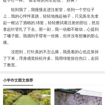
蚊子叮一样。”甚至有的男生还说：“好爽！”
轮到我了，我慢慢走进注射室，坐到一个空位子
上，我的心怦怦直跳，轻轻地挽起袖子，只见医生先拿
起一根沾了酒精的.绵签，轻轻擦拭着注射的部位，然后
拿起针管扎了下去。那一刻，我一动都不敢动，心提到
了嗓子眼。我感到手臂有一丝痛，但并没有想像的那么
痛。
没想到，打针真的不怎么痛，我悬着的心也总算掉
了下来，浑身感觉轻松许多。我用绵签按住伤口，走回
了教室。
小学作文图文推荐