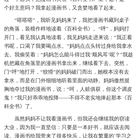
个好主意吗？我拿起漫画书，又贪婪地看了起来。
“嗒嗒嗒”，我听见妈妈来了，我把漫画书藏到桌子
的角落，装模作样地读着《百科全书》。“呯”，妈妈打
开门，看见我认真地读着，我见妈妈走进来说：“我正看
书呢，口渴了我要喝点水。”妈妈点点头转过身给我拿水
去。我偷笑着：“妈妈怎么能斗得过我‘顺风耳’呢？”我趁
机把藏在角落里的漫画书拿出来，继续看下去。突然，
门“呯”地打开，“狡猾”的妈妈破门而出，她根本没有去
拿水，而是在门外细细地听着里面的动静。妈妈傲然挺
胸地夺过我的漫画书，说：“呵，人赃俱获，你这个调皮
鬼！”我只好乖乖地投降——不得不老实地捧起那本《百
科全书》了。
虽然妈妈不让我看漫画书，但我还会继续我的窃读
大业，因为我一直坚信：只要是一本好书，就应该去阅
读。漫画书给我带来了很多快乐，让我在繁重的`学习之