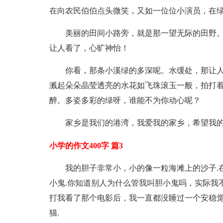
在向农民伯伯点头微笑，又如一位位小演员，在
美丽的田间小路旁，就是那一望无际的田野
让人看了，心旷神怡！
你看，那条小溪绿的多深呢。水缓处，那让
溅起朵朵晶莹透亮的水花如飞珠滚玉一般，拍打
醉。多姿多彩的绿呀，谁能不为你动心呢？
家乡是我们的港湾，我爱我的家乡，希望我
小学的作文400字 篇3
我的胆子非常小，小的像一粒海滩上的沙子.
小鬼.你知道别人为什么管我叫胆小鬼吗，实际我
打我看了那个电影后，我一直都没睡过一个安稳觉.每
猫.