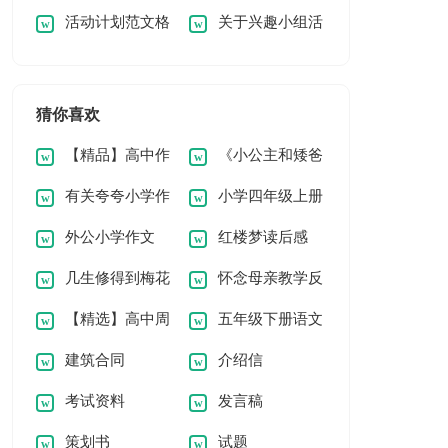
活动计划范文格
关于兴趣小组活
人述职报告四篇
发言稿
式2篇【优选】
动计划
猜你喜欢
【精品】高中作
《小公主和矮爸
有关夸夸小学作
小学四年级上册
文400字六篇
爸》读后感
外公小学作文
红楼梦读后感
文300字4篇
语文教学总结
几生修得到梅花
怀念母亲教学反
(精华)
【精选】高中周
五年级下册语文
阅读答案天津中考
思
建筑合同
介绍信
记范文汇编8篇
教学计划14篇
考试资料
发言稿
策划书
试题