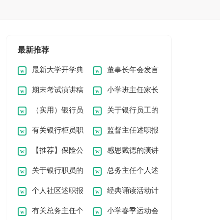
最新推荐
最新大学开学典
董事长年会发言
期末考试演讲稿
小学班主任家长
礼发言稿范文
稿精华（15篇）
（实用）银行员
关于银行员工的
小学
会发言稿
有关银行柜员职
监督主任述职报
工述职报告
述职报告范文集锦6
【推荐】保险公
感恩戴德的演讲
等述职报告汇总5篇
告
篇
关于银行职员的
总务主任个人述
司述职报告三篇
稿优选(5篇)
个人社区述职报
经典诵读活动计
述职报告4篇
职报告模板汇编七篇
有关总务主任个
小学春季运动会
告七篇
划合集[15篇]