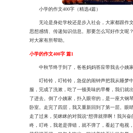
小学的作文400字（精选4篇）
无论是身处学校还是步入社会，大家都跟作
思想感情、传递知识信息。那要怎么写好作文呢？
对大家有所帮助。
小学的作文400字 篇1
中秋节终于到了，爸爸妈妈答应带我去小姨
叮铃铃，叮铃铃，急促的闹钟声把我从睡梦
服，完成了洗漱，吃了一顿美味的早餐，我们就
了进去。倒了小姨家，扑入眼帘的，是一座大钢
卧室。走完了四层，我又重新回到了第一层。眼
走了过来，笑眯眯的对我说“想弹就弹啊！我兴奋
咚，叮咚，我老是弹错，就不弹了，看起了电视