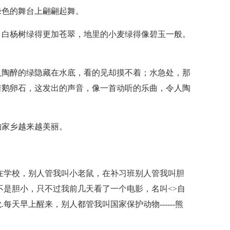
绿色的舞台上翩翩起舞。
。白杨树绿得更加苍翠，地里的小麦绿得像碧玉一般。
人陶醉的绿隐藏在水底，看的见却摸不着；水急处，那
着鹅卵石，这发出的声音，像一首动听的乐曲，令人陶
的家乡越来越美丽。
在学校，别人管我叫小老鼠，在补习班别人管我叫胆
不是胆小，只不过我前几天看了一个电影，名叫<>自
天早上醒来，别人都管我叫国家保护动物------熊