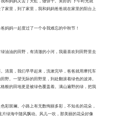
我和妈妈又去了天虹，做饼干。美好的`下午时光就
去了家里，到了家里，我和妈妈爸爸就在家里的阳台上
爸爸妈妈一起度过了一个令我难忘的中秋节！
有绿油油的田野，有清澈的小河，我最喜欢到田野里去
耍。清晨，我们早早起来，洗漱完毕，爸爸就用摩托车
的田野。一望无际的田野里，到处翻滚着绿色的波涛。
棋格般的田地更是被绿色覆盖着。满山遍野的绿，把我
是色彩斑斓。小路上有无数绚丽多彩，不知名的花朵，
这片绿海中随风飘动。风儿一吹，那美丽的花朵好像