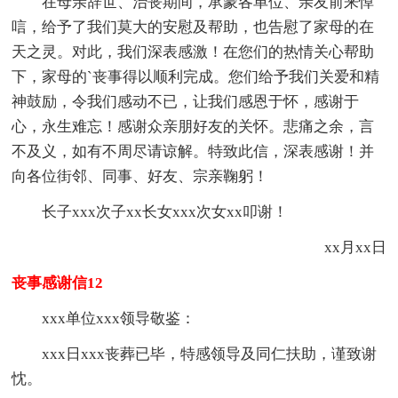
在母亲辞世、治丧期间，承蒙各单位、亲友前来悼
唁，给予了我们莫大的安慰及帮助，也告慰了家母的在
天之灵。对此，我们深表感激！在您们的热情关心帮助
下，家母的`丧事得以顺利完成。您们给予我们关爱和精
神鼓励，令我们感动不已，让我们感恩于怀，感谢于
心，永生难忘！感谢众亲朋好友的关怀。悲痛之余，言
不及义，如有不周尽请谅解。特致此信，深表感谢！并
向各位街邻、同事、好友、宗亲鞠躬！
长子xxx次子xx长女xxx次女xx叩谢！
xx月xx日
丧事感谢信12
xxx单位xxx领导敬鉴：
xxx日xxx丧葬已毕，特感领导及同仁扶助，谨致谢
忱。