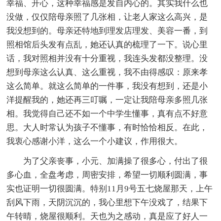
幸福、开心，这种幸福感是发自内心的。其实我什么也
没做，仅仅陪母亲照了几张相，让老人家这么高兴，是
我没想到的。母亲还特地到理发店理发、美容一番，到
照相馆后头发有点乱，她还认真的梳理了一下。说心里
话，我对照相并没有十分重视，我连头发都没整理。没
想到母亲这么认真、这么重视，我不由得感叹：原来孝
这么简单。就这么简单的一件事，我没有想到，还是小
洋提醒我的，她还再三叮嘱，一定让我陪母亲多照几张
相。我觉得自己还不如一个中学生懂事，真有点不好意
思。大人时常认为孩子不懂事，有时恰恰相反。在此，
我衷心感谢小洋，这么一个小建议，作用很大。
为了父亲丧事，小元、加满操了很多心，付出了很
多心血，全盘考虑，周密安排，希望一切顺利圆满，事
实也证明一切很圆满。特别11月9号五七烧屋那天，上午
刮风下雨，天阴沉沉的，我心里想下午没戏了，结果下
午转晴，烧屋很顺利。天也为之感动，真是应了好人一