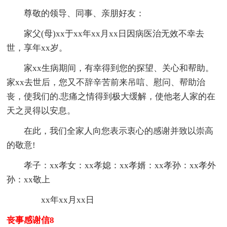
尊敬的领导、同事、亲朋好友：
家父(母)xx于xx年xx月xx日因病医治无效不幸去
世，享年xx岁。
家xx生病期间，有幸得到您的探望、关心和帮助。
家xx去世后，您又不辞辛苦前来吊唁、慰问、帮助治
丧，使我们的.悲痛之情得到极大缓解，使他老人家的在
天之灵得以安息。
在此，我们全家人向您表示衷心的感谢并致以崇高
的敬意!
孝子：xx孝女：xx孝媳：xx孝婿：xx孝孙：xx孝外
孙：xx敬上
xx年xx月xx日
丧事感谢信8