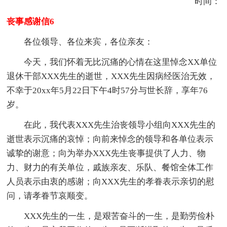
时间：
丧事感谢信6
各位领导、各位来宾，各位亲友：
今天，我们怀着无比沉痛的心情在这里悼念XX单位
退休干部XXX先生的逝世，XXX先生因病经医治无效，
不幸于20xx年5月22日下午4时57分与世长辞，享年76
岁。
在此，我代表XXX先生治丧领导小组向XXX先生的
逝世表示沉痛的哀悼；向前来悼念的领导和各单位表示
诚挚的谢意；向为举办XXX先生丧事提供了人力、物
力、财力的有关单位，戚族亲友、乐队、餐馆全体工作
人员表示由衷的感谢；向XXX先生的孝眷表示亲切的慰
问，请孝眷节哀顺变。
XXX先生的一生，是艰苦奋斗的一生，是勤劳俭朴