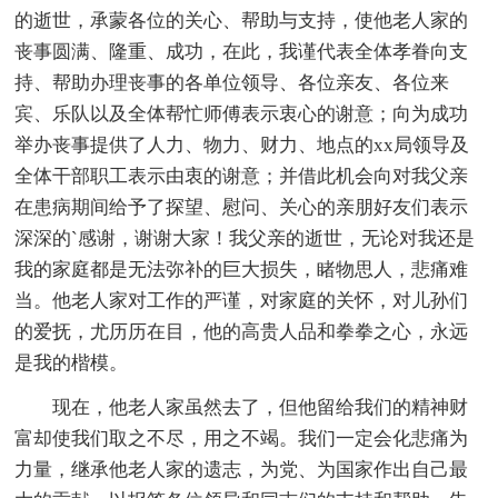
的逝世，承蒙各位的关心、帮助与支持，使他老人家的
丧事圆满、隆重、成功，在此，我谨代表全体孝眷向支
持、帮助办理丧事的各单位领导、各位亲友、各位来
宾、乐队以及全体帮忙师傅表示衷心的谢意；向为成功
举办丧事提供了人力、物力、财力、地点的xx局领导及
全体干部职工表示由衷的谢意；并借此机会向对我父亲
在患病期间给予了探望、慰问、关心的亲朋好友们表示
深深的`感谢，谢谢大家！我父亲的逝世，无论对我还是
我的家庭都是无法弥补的巨大损失，睹物思人，悲痛难
当。他老人家对工作的严谨，对家庭的关怀，对儿孙们
的爱抚，尤历历在目，他的高贵人品和拳拳之心，永远
是我的楷模。
现在，他老人家虽然去了，但他留给我们的精神财
富却使我们取之不尽，用之不竭。我们一定会化悲痛为
力量，继承他老人家的遗志，为党、为国家作出自己最