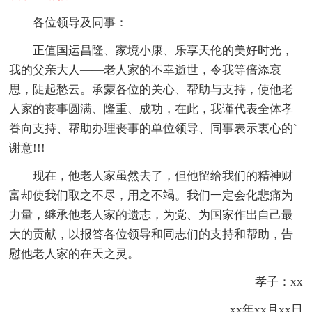
各位领导及同事：
正值国运昌隆、家境小康、乐享天伦的美好时光，
我的父亲大人——老人家的不幸逝世，令我等倍添哀
思，陡起愁云。承蒙各位的关心、帮助与支持，使他老
人家的丧事圆满、隆重、成功，在此，我谨代表全体孝
眷向支持、帮助办理丧事的单位领导、同事表示衷心的`
谢意!!!
现在，他老人家虽然去了，但他留给我们的精神财
富却使我们取之不尽，用之不竭。我们一定会化悲痛为
力量，继承他老人家的遗志，为党、为国家作出自己最
大的贡献，以报答各位领导和同志们的支持和帮助，告
慰他老人家的在天之灵。
孝子：xx
xx年xx月xx日