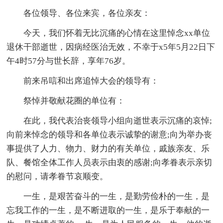
各位领导、各位来宾，各位亲友：
今天，我们怀着无比沉痛的心情在这里悼念xx单位
退休干部逝世，因病经医治无效，不幸于x5年5月22日下
午4时57分与世长辞，享年76岁。
前来吊唁和出席追悼大会的领导有：
祭悼并敬献花圈的单位有：
在此，我代表治丧领导小组向逝世表示沉痛的哀悼;
向前来悼念的领导和各单位表示诚挚的谢意;向为举办丧
事提供了人力、物力、财力的有关单位，戚族亲友、乐
队、餐馆全体工作人员表示由衷的感谢;向孝眷表示亲切
的慰问，请孝眷节哀顺变。
一生，是艰苦奋斗的一生，是勤劳俭朴的一生，是
忘我工作的一生，是不断进取的一生，是乐于奉献的一