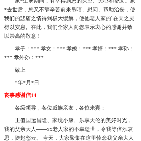
家*生病期间，有幸得到您的探望、关心和帮助。家
*去世后，您又不辞辛苦前来吊唁、慰问、帮助治丧，使
我们的悲痛之情得到极大缓解，使他老人家的`在天之灵
得以安息。在此，我们全家人向您表示衷心的感谢并致
以崇高的敬意！
孝子：*** 孝女：*** 孝媳：*** 孝婿：*** 孝孙：
*** 孝外孙：***
敬上
*年*月*日
丧事感谢信14
各级领导，各位戚族亲友，各位来宾：
正值国运昌隆、家境小康、乐享天伦的美好时光，
我的父亲大人——xx老人家的不幸逝世，令我等倍添哀
思，陡起愁云。 今天，大家聚集在这里悼念我父亲大人