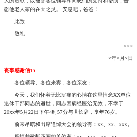
大的贡献，以报答各位领导和同志们的支持和帮助，告
慰他老人家的在天之灵。 安息吧，爸爸！
此致
敬礼
×××
×年×月×日
丧事感谢信15
各位领导、各位来宾，各位亲友：
今天，我们怀着无比沉痛的心情在这里悼念XX单位
退休干部同志的逝世，同志因病经医治无效，不幸于
20xx年5月22日下午4时57分与世长辞，享年76岁。
前来吊唁和出席追悼大会的领导有：xx、xx、xxx。
祭悼并敬献花圈的单位有：xx、xxx、xx、xx。