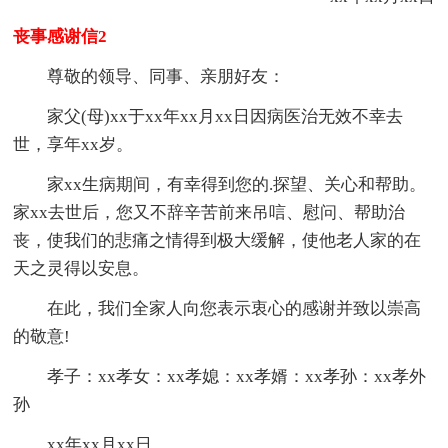
丧事感谢信2
尊敬的领导、同事、亲朋好友：
家父(母)xx于xx年xx月xx日因病医治无效不幸去
世，享年xx岁。
家xx生病期间，有幸得到您的.探望、关心和帮助。
家xx去世后，您又不辞辛苦前来吊唁、慰问、帮助治
丧，使我们的悲痛之情得到极大缓解，使他老人家的在
天之灵得以安息。
在此，我们全家人向您表示衷心的感谢并致以崇高
的敬意!
孝子：xx孝女：xx孝媳：xx孝婿：xx孝孙：xx孝外
孙
xx年xx月xx日