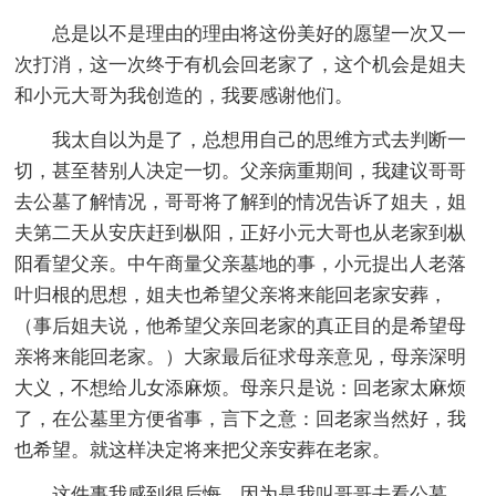
总是以不是理由的理由将这份美好的愿望一次又一
次打消，这一次终于有机会回老家了，这个机会是姐夫
和小元大哥为我创造的，我要感谢他们。
我太自以为是了，总想用自己的思维方式去判断一
切，甚至替别人决定一切。父亲病重期间，我建议哥哥
去公墓了解情况，哥哥将了解到的情况告诉了姐夫，姐
夫第二天从安庆赶到枞阳，正好小元大哥也从老家到枞
阳看望父亲。中午商量父亲墓地的事，小元提出人老落
叶归根的思想，姐夫也希望父亲将来能回老家安葬，
（事后姐夫说，他希望父亲回老家的真正目的是希望母
亲将来能回老家。）大家最后征求母亲意见，母亲深明
大义，不想给儿女添麻烦。母亲只是说：回老家太麻烦
了，在公墓里方便省事，言下之意：回老家当然好，我
也希望。就这样决定将来把父亲安葬在老家。
这件事我感到很后悔，因为是我叫哥哥去看公墓