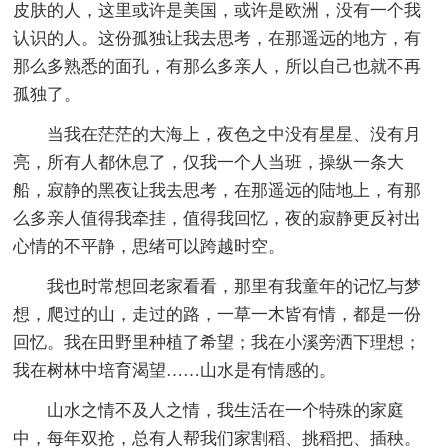
皮肤的人，这里或许是美国，或许是欧洲，没有一个我
认识的人。这份孤独让我去思考，在那遥远的地方，有
那么多熟悉的面孔，有那么多亲人，所以自己也就不再
孤独了。
当我在茫茫的大海上，夜色之中没有星星、没有月
亮，所有人都休息了，仅我一个人当班，操纵一条大
船，寂静的黑夜让我去思考，在那遥远的陆地上，有那
么多亲人值得我牵挂，值得我回忆，夜的寂静更反衬出
心情的不平静，思绪可以跨越时空。
我也时常想回老家看看，那里有我童年的记忆与梦
想，爬过的山，走过的路，一草一木皆有情，都是一份
回忆。我在田野里种植了希望；我在小溪旁洒下理想；
我在树林中培育渴望……山水是有情感的。
山水之情不及人之情，我生活在一个特殊的家庭
中，每年双抢，总有人帮我们家割稻、挑稻把、插秧。