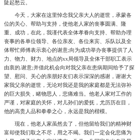
陡起愁云。
今天，大家在这里悼念我父亲大人的逝世，承蒙各
位的关心、帮助与支持，使他老人家的丧事圆满、隆
重、成功，在此，我谨代表全体孝眷向支持、帮助办理
丧事的各单位领导、各位亲友、各位来宾、乐队以及全
体帮忙师傅表示衷心的谢意;向为成功举办丧事提供了人
力、物力、财力、地点的xx局领导及全体干部职工表示
由衷的.谢意;并借此机会向对我父亲在患病期间给予了探
望、慰问、关心的亲朋好友们表示深深的感谢，谢谢大
家我父亲的逝世，无论对我还是我的家庭都是无法弥补
的巨大损失，睹物思人，悲痛难当。他老人家对工作的
严谨，对家庭的关怀，对儿孙们的爱抚，尤历历在目，
他的高贵人品和拳拳之心，永远是我的楷模。
现在，他老人家虽然去了，但他留给我们的精神财
富却使我们取之不尽，用之不竭。我们一定会化悲痛为