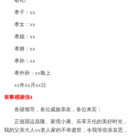
敬礼!
孝子：xx
孝女：xx
孝媳：xx
孝婿：xx
孝孙：xx
孝外孙：xx敬上
xx年xx月xx日
丧事感谢信4
各级领导，各位戚族亲友，各位来宾：
正值国运昌隆、家境小康、乐享天伦的美好时光，
我的父亲大人xx老人家的不幸逝世，令我等倍添哀思，