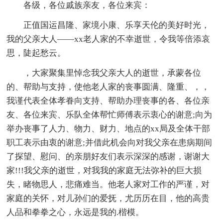
各级，各位戚族亲友，各位来宾：
正值国运昌隆、家境小康、乐享天伦的美好时光，
我的父亲大人——xx老人家的不幸逝世，令我等倍添哀
思，陡起愁云。
，大家聚集里悼念我父亲大人的逝世，承蒙各位
的、帮助与支持，使他老人家的丧事圆满、隆重、，，
我谨代表全体孝眷向支持、帮助办理丧事的各、各位亲
友、各位来宾、乐队全体帮忙师傅表示衷心的谢意;向为
举办丧事了人力、物力、财力、地点的xx局及全体干部
职工表示由衷的谢意;并借此机会向对我父亲在患病期间
了探望、慰问、的亲朋好友们表示深深的感谢，谢谢大
家!!!我父亲的逝世，对我我的家庭无法弥补的巨大损
失，睹物思人，悲痛难当。他老人家对工作的严谨，对
家庭的关怀，对儿孙们的爱抚，尤历历在目，他的高贵
人品和拳拳之心，永远是我的.楷模。