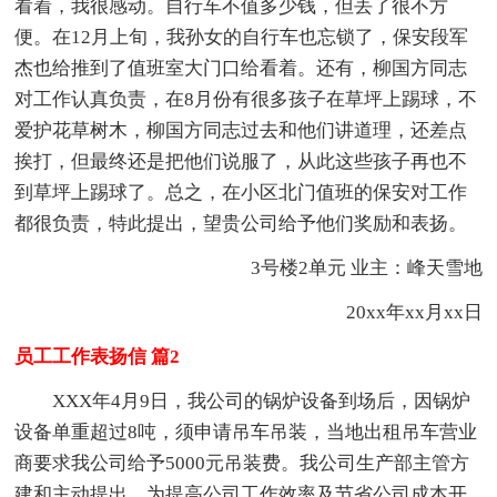
看着，我很感动。自行车不值多少钱，但丢了很不方
便。在12月上旬，我孙女的自行车也忘锁了，保安段军
杰也给推到了值班室大门口给看着。还有，柳国方同志
对工作认真负责，在8月份有很多孩子在草坪上踢球，不
爱护花草树木，柳国方同志过去和他们讲道理，还差点
挨打，但最终还是把他们说服了，从此这些孩子再也不
到草坪上踢球了。总之，在小区北门值班的保安对工作
都很负责，特此提出，望贵公司给予他们奖励和表扬。
3号楼2单元 业主：峰天雪地
20xx年xx月xx日
员工工作表扬信 篇2
XXX年4月9日，我公司的锅炉设备到场后，因锅炉
设备单重超过8吨，须申请吊车吊装，当地出租吊车营业
商要求我公司给予5000元吊装费。我公司生产部主管方
建和主动提出，为提高公司工作效率及节省公司成本开