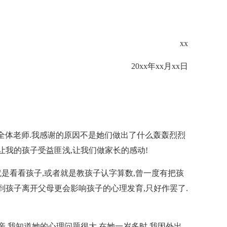
xx
20xx年xx月xx日
全体老师.我感谢的原因不是她们做出了什么轰轰烈烈
让我的孩子受益匪浅,让我们做家长的感动!
是看看孩子,或者就是教孩子认字算数,曾一度有把孩
到孩子离开父母更会影响孩子的心理发育,只好作罢了.
亲,我知道她的心理问题很大.在她一岁多时,我因外出