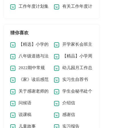
工作年度计划集
有关工作年度计
锦九篇
社会实践报告[通用]
锦【8篇】
划范文集合8篇
猜你喜欢
【精选】小学的
开学家长会班主
八年级道德与法
【精品】小学周
小作文400字汇总7
任发言稿
2022期中常规
幼儿园月工作总
治教学工作总结
记模板锦集7篇
篇
《家》读后感范
实习生自荐书
作业教案检查总结
结
关于感谢老师的
学生会秘书处个
例15篇
（通用5篇）
问候语
介绍信
感谢信
人工作总结
说课稿
感谢信
儿童故事
实习报告