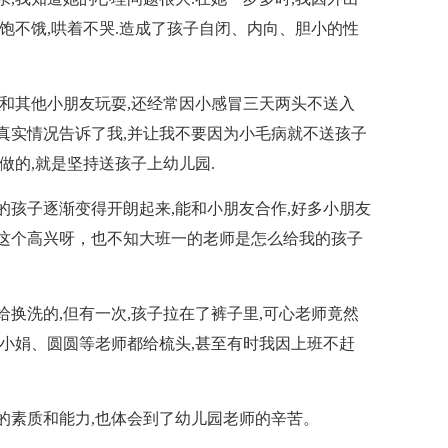
饱不饿,哄着不哭.造成了孩子自闭、内向、胆小的性
不和其他小朋友玩耍,还经常因小感冒三天两头不送入
的真实情况告诉了我,并让我不要因为小毛病就不送孩子
做的,就是坚持送孩子上幼儿园.
的孩子逐渐变得开朗起来,能和小朋友合作,好多小朋友
里这个高兴呀，也不知大班一的老师是怎么给我的孩子
给换洗的,但有一次,孩子拉在了裤子里,可心老师竟然
午小娟、圆圆等老师都给梳头,甚至有时我因上班不赶
她的素质和能力,也体会到了幼儿园老师的辛苦。