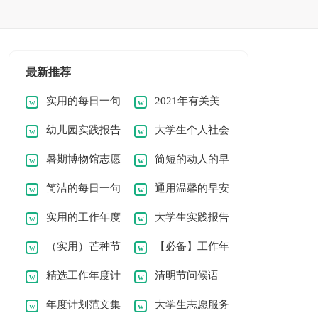
最新推荐
实用的每日一句
2021年有关美
幼儿园实践报告
大学生个人社会
早安问候语语录合集
好的早安问候语语录
暑期博物馆志愿
简短的动人的早
范文
实践报告[热]
53句
30句
简洁的每日一句
通用温馨的早安
者实践报告
安问候语语录19条
实用的工作年度
大学生实践报告
早安问候语语录集锦
问候语语录集锦50
（实用）芒种节
【必备】工作年
计划8篇[精选]
(通用2篇)
61条
条
精选工作年度计
清明节问候语
气的问候语
度计划范文集锦6篇
年度计划范文集
大学生志愿服务
划范文汇编9篇