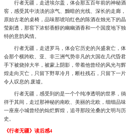
行者无疆，走进埃尔盖，体会那五百年前的神秘酒
窖，感受其中淡淡的凉气、黝暗的光线、深长的走廊，
原始古老的桌椅，品味那琥珀红色的陈酒在烛光下的晶
莹剔透，那窖下浓郁香醇的幽幽酒香和一个国度地下独
特的意韵风情。
行者无疆，走进罗马，体会它历史的兴盛衰亡，体
会那个横跨欧、亚、非三洲气势非凡的大国在几代昏君
手下被烧掉大半，被蒙上阴影，带着他曾经的风光与辉
煌走向灭亡，只留下野草冷月，断柱残石，只留下一片
令人叹息的.废墟。
行者无疆，感受到的是一个个纯净透明的世界，徜
徉于其间，走过那神秘的南欧、美丽的北欧，细细品味
一座座小城曾经的灿烂辉煌，追寻那段沧桑的文明与历
史。
《行者无疆》读后感4