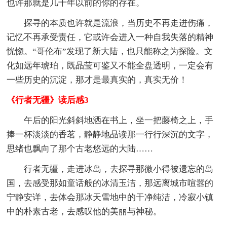
也许那就是几千年以前的你的存在。
探寻的本质也许就是流浪，当历史不再走进伤痛，
记忆不再承受责任，它或许会进入一种自我失落的精神
恍惚。“哥伦布”发现了新大陆，也只能称之为探险。文
化如远年琥珀，既晶莹可鉴又不能全盘透明，一定会有
一些历史的沉淀，那才是最真实的，真实无价！
《行者无疆》读后感3
午后的阳光斜斜地洒在书上，坐一把藤椅之上，手
捧一杯淡淡的香茗，静静地品读那一行行深沉的文字，
思绪也飘向了那个古老悠远的大陆……
行者无疆，走进冰岛，去探寻那微小得被遗忘的岛
国，去感受那如童话般的冰清玉洁，那远离城市喧嚣的
宁静安详，去体会那冰天雪地中的干净纯洁，冷寂小镇
中的朴素古老，去感叹他的美丽与神秘。