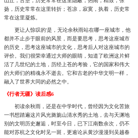
山丘，古堡，历史常常在这里隐蔽；热闹，精致，张
扬，历史常常在这里转折；苍凉，寂寞，执着，历史常
常在这里凝炼。
更让人惊叹的'是，无论余秋雨站在哪一座城市，他
都并不止步于眼前的风景，而是要思考，思考这座城市
的历史，思考这座城市的文化，思考后人对这座城市的
评价。我们很荣幸通过大师的眼睛，知道了欧洲这片鲜
活了几世纪的土地，历经上苍的考验，它的国家和伟大
的大师们的精魂永不逝去。它和古老的中华文明一样，
融入了世界大同的必然之中。
《行者无疆》读后感6
初读余秋雨，还是在中学时代，曾经因为文化苦旅
一书想踏遍这片风光旖旎山清水秀的土地，去与天渊地
别的文明历史邂逅，时至今日，已下江南数余次，仍不
能对苏杭之文化时见一斑，更逾论从黄沙漫漫到吴越春