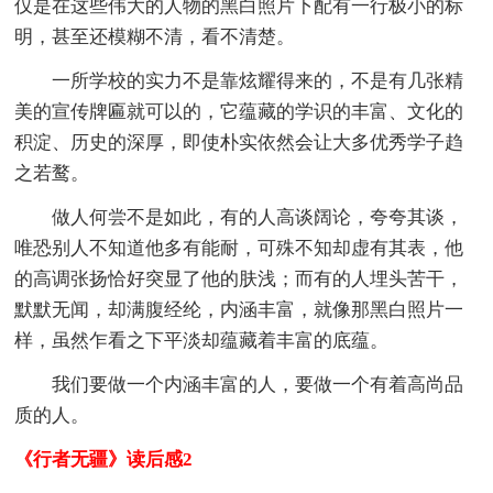
仅是在这些伟大的人物的黑白照片下配有一行极小的标
明，甚至还模糊不清，看不清楚。
一所学校的实力不是靠炫耀得来的，不是有几张精
美的宣传牌匾就可以的，它蕴藏的学识的丰富、文化的
积淀、历史的深厚，即使朴实依然会让大多优秀学子趋
之若鹜。
做人何尝不是如此，有的人高谈阔论，夸夸其谈，
唯恐别人不知道他多有能耐，可殊不知却虚有其表，他
的高调张扬恰好突显了他的肤浅；而有的人埋头苦干，
默默无闻，却满腹经纶，内涵丰富，就像那黑白照片一
样，虽然乍看之下平淡却蕴藏着丰富的底蕴。
我们要做一个内涵丰富的人，要做一个有着高尚品
质的人。
《行者无疆》读后感2