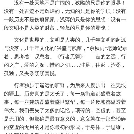
没有一处天地不是广阔的，狭隘的只是你的眼界！
没有一处古迹不是辉煌的，无知的只是你的学识！没有
一段历史不是伤痕累累，浅薄的只是你的思想！没有一
段文明不是人类的财富，轻蔑的只是你的灵魂！
文化是世界的，文明是人类的，几千年文明的起源
与没落，几千年文化的`兴盛与践踏，“余秋雨”老师记录
着，思考着，叹息着。《行者无疆》——走的之远，行
的之广，爱的之深，惜的之切……驻足，往返，沧桑，
孤独，又夹杂缕缕喜悦。
行者独步于遥远的旷野，为后来人度步出一往无垠
的疆土。历史真的是太长了，每一条街道都盛载着故
事，每一座建筑磊盛着盛世繁华，每一片废墟都溢透着
伟大。我们丟失了太多的记忆，琐碎的，空虚的，甚至
是无用的，但那确是最有意义的，意义就在于那些琐碎
的空虚的无用的才是你最初的形成，于身体，于思维，