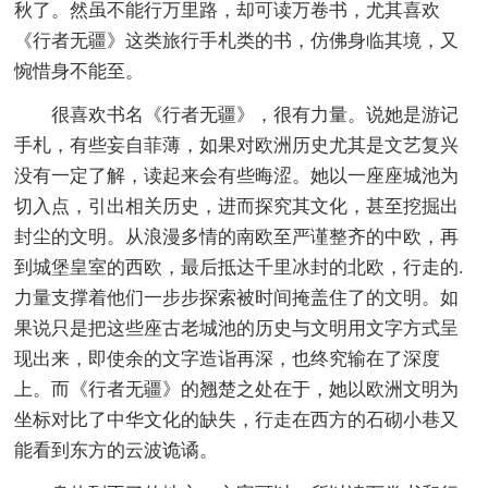
秋了。然虽不能行万里路，却可读万卷书，尤其喜欢
《行者无疆》这类旅行手札类的书，仿佛身临其境，又
惋惜身不能至。
很喜欢书名《行者无疆》，很有力量。说她是游记
手札，有些妄自菲薄，如果对欧洲历史尤其是文艺复兴
没有一定了解，读起来会有些晦涩。她以一座座城池为
切入点，引出相关历史，进而探究其文化，甚至挖掘出
封尘的文明。从浪漫多情的南欧至严谨整齐的中欧，再
到城堡皇室的西欧，最后抵达千里冰封的北欧，行走的.
力量支撑着他们一步步探索被时间掩盖住了的文明。如
果说只是把这些座古老城池的历史与文明用文字方式呈
现出来，即使余的文字造诣再深，也终究输在了深度
上。而《行者无疆》的翘楚之处在于，她以欧洲文明为
坐标对比了中华文化的缺失，行走在西方的石砌小巷又
能看到东方的云波诡谲。