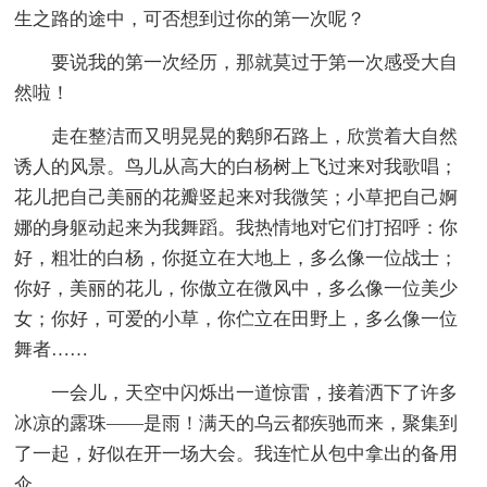
生之路的途中，可否想到过你的第一次呢？
要说我的第一次经历，那就莫过于第一次感受大自
然啦！
走在整洁而又明晃晃的鹅卵石路上，欣赏着大自然
诱人的风景。鸟儿从高大的白杨树上飞过来对我歌唱；
花儿把自己美丽的花瓣竖起来对我微笑；小草把自己婀
娜的身躯动起来为我舞蹈。我热情地对它们打招呼：你
好，粗壮的白杨，你挺立在大地上，多么像一位战士；
你好，美丽的花儿，你傲立在微风中，多么像一位美少
女；你好，可爱的小草，你伫立在田野上，多么像一位
舞者……
一会儿，天空中闪烁出一道惊雷，接着洒下了许多
冰凉的露珠——是雨！满天的乌云都疾驰而来，聚集到
了一起，好似在开一场大会。我连忙从包中拿出的备用
伞。