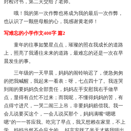
封检讨书，第二天交给了老师。
哦！我的第一次作弊也将成为我的最后一次作弊，
也认识了一颗慈母般的心，我感谢黄老师！
写难忘的小学作文400字 篇2
童年的往事如繁星点点，璀璨的照在我成长的道路
上，照亮了我通往未来的道路，最难忘的还是一次在早
晨发生的事。
三年级的一天早晨，妈妈的闹铃响迟了，便急匆匆
的把我喊醒，我起来一看表：呀，七点四十了。我连哭
到闹的要妈妈负全部责任，妈妈左手安慰我右手做早
点，显得有点忙不过来；而我呢，不懂得妈妈的苦，有
点得寸进尺，一哭二闹三上吊，非要妈妈赔偿我。我一
会儿说要买这个，一会儿说买那个，妈妈满嘴“嗯嗯
嗯”的一一答应我。吃完了早点，我又想赖在家里，不上
学。妈妈当然不会应允的.，好言安抚了半天才将我哄出