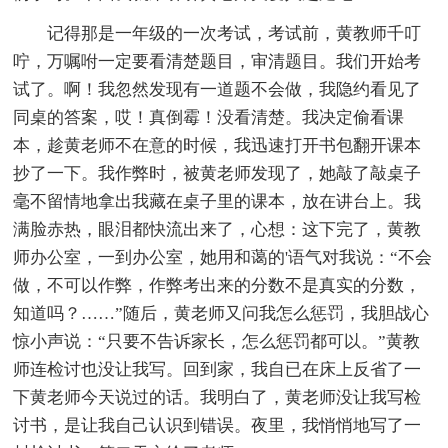
记得那是一年级的一次考试，考试前，黄教师千叮
咛，万嘱咐一定要看清楚题目，审清题目。我们开始考
试了。啊！我忽然发现有一道题不会做，我隐约看见了
同桌的答案，哎！真倒霉！没看清楚。我决定偷看课
本，趁黄老师不在意的时候，我迅速打开书包翻开课本
抄了一下。我作弊时，被黄老师发现了，她敲了敲桌子
毫不留情地拿出我藏在桌子里的课本，放在讲台上。我
满脸赤热，眼泪都快流出来了，心想：这下完了，黄教
师办公室，一到办公室，她用和蔼的'语气对我说：“不会
做，不可以作弊，作弊考出来的分数不是真实的分数，
知道吗？……”随后，黄老师又问我怎么惩罚，我胆战心
惊小声说：“只要不告诉家长，怎么惩罚都可以。”黄教
师连检讨也没让我写。回到家，我自已在床上反省了一
下黄老师今天说过的话。我明白了，黄老师没让我写检
讨书，是让我自己认识到错误。夜里，我悄悄地写了一