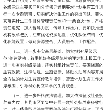
计生工作职责，党政主要领导亲自抓、负总责的责任。
各级党政主要领导和分管领导近期要对计划生育工作进
行一次专题调研，切实解决计生工作的突出问题。要认
真落实计生工作目标管理责任制和“一票否决”制，严格
责任追究，加大督导力度，传导工作压力。要加快推进
机构改革进度，注重优化资源配置，优化队伍结构，优
化职能设置，做到资源整合、人员融合、工作配合。
（二）进一步夯实基层基础。切实抓好“星级示
范”创建活动，着重抓好各级示范村的评定和上报工作，
进一步夯实村级基础，落实村组计生责任。要围绕新的
生育政策、法律法规、生殖健康、奖励扶助等内容开展
全方位的计划生育宣传教育培训，营造计划生育工作浓
厚氛围，引导群众树立科学的生育观念。
（三）进一步严格依法管理。加大依法征收社会抚
养费力度，各县市区要集中开展一次社会抚养费征收行
动，对一些典型违法生育案件依法进行强制征收，形成