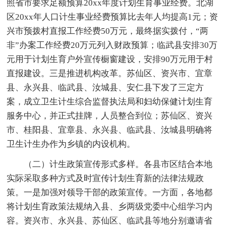
照省市要求足额预算20xx年度计划生育事业经费。北湖
区20xx年人口计生事业经费预算比去年人均提高1元；资
兴市预拨村直报工作经费50万元，最终据实拨付，“两
非”办案工作经费20万元列入财政预算；临武县安排30万
元用于计划生育户外宣传橱窗建设，安排90万元用于村
直报建设。三是推进机构改革。苏仙区、资兴市、宜章
县、永兴县、临武县、汝城县、安仁县下发了三定方
案，成立卫生计生综合监督执法局和妇幼保健计划生育
服务中心，并正式挂牌，人员整合到位；苏仙区、资兴
市、桂阳县、宜章县、永兴县、临武县、汝城县明确将
卫生计生办作为乡镇的内设机构。
（二）计生政策宣传形式多样。各县市区结合本地
实际采取多种方式及时宣传计划生育新的法律法规政
策。一是加强对领导干部的政策宣传。一方面，各地都
将计划生育政策法规纳入县、乡两级党委中心组学习内
容。资兴市、永兴县、苏仙区、临武县等地分别邀请省