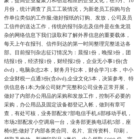
象，提高企业凝聚力和创造相应的企业文化，在5月、10
月份，统计调查了员工工装情况，为新老员工拟购与合
作单位类似的工作服;做好报纸的订购、发放，公司及员
工信件的送达工作，传统的报刊杂志及信件是在鱼龙混
杂的网络信息下我们汲取和了解外界信息的重要载体，
每天上午在报刊、信件到达的第一时间整理完整送达各
部。目前报刊杂志征订情况为：晨报1份，晚报3份，团
结报1份，经济报1份，财经报2份，企业无小事1份(含
dvd)，电脑杂志2本，财务月刊2本，财会学习1本，中小
企业财税一点通3份(含dvd),企业文化5本，决策参考、特
供信息各1本;为保公司财产完整和公司业务正常开展，
做好了内部办公用品的采购和发放工作，控制不必要的
采购，办公用品及固定设备都登记入帐，做到有章可
查，有处可核，业务部配发7部电信手机,6部移动手机，
市场2部配发小空调扇一台，业务部更换电话机5部，座
椅6把;做好了内部各类合同、名片、宣传资料、印刷，