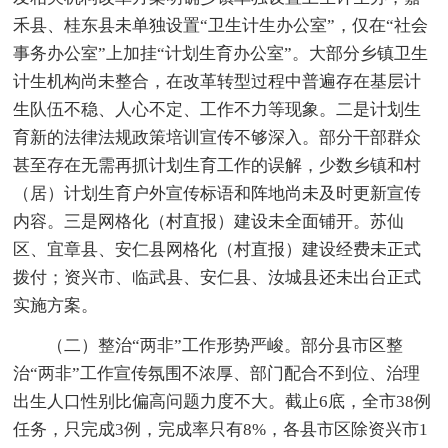
禾县、桂东县未单独设置“卫生计生办公室”，仅在“社会
事务办公室”上加挂“计划生育办公室”。大部分乡镇卫生
计生机构尚未整合，在改革转型过程中普遍存在基层计
生队伍不稳、人心不定、工作不力等现象。二是计划生
育新的法律法规政策培训宣传不够深入。部分干部群众
甚至存在无需再抓计划生育工作的误解，少数乡镇和村
（居）计划生育户外宣传标语和阵地尚未及时更新宣传
内容。三是网格化（村直报）建设未全面铺开。苏仙
区、宜章县、安仁县网格化（村直报）建设经费未正式
拨付；资兴市、临武县、安仁县、汝城县还未出台正式
实施方案。
（二）整治“两非”工作形势严峻。部分县市区整
治“两非”工作宣传氛围不浓厚、部门配合不到位、治理
出生人口性别比偏高问题力度不大。截止6底，全市38例
任务，只完成3例，完成率只有8%，各县市区除资兴市1