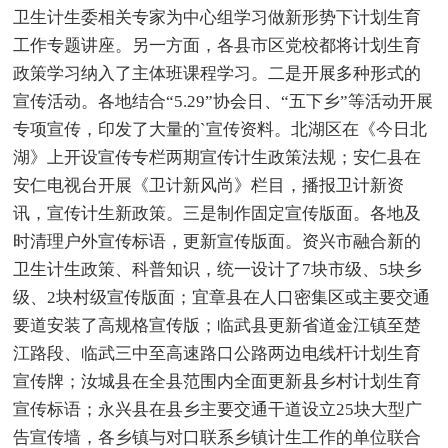
卫生计生委相关专家为中心组学习做新形势下计划生育
工作专题讲座。另一方面，各县市区党校都将计划生育
政策学习纳入了主体班课程学习。二是开展多种形式的
宣传活动。各地结合“5.29”协会日、“五下乡”等活动开展
专项宣传，印发了大量的`宣传资料。北湖区在《今日北
湖》上开设宣传专栏两期宣传计生政策法规；安仁县在
安仁电视台开展《卫计新风尚》栏目，播报卫计新资
讯，宣传计生新政策。三是制作固定宣传版面。各地及
时清理户外宣传标语，更新宣传版面。资兴市融合新的
卫生计生政策、科普知识，统一设计了7块市级、5块乡
级、2块村级宣传版面；宜章县在人口密集区或主要交通
要道安装了高规格宣传版；临武县更新省道金江镇至楚
江路段、临武三中至高速路口公路两边电线杆计划生育
宣传牌；汝城县在全县范围内全面更新县乡村计划生育
宣传标语；永兴县在县乡主要交通干道设立25块大型广
告宣传墙，各乡镇与对口联系乡镇计生工作的单位联合