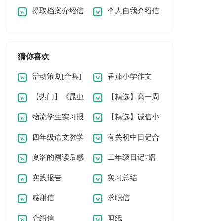
提取档案介绍信
个人自我介绍信
习报告范文集合9篇
范文
猜你喜欢
活动策划[合集]
番茄小学作文
【热门】《昆虫
【精选】高一周
物流学生实习报
【精选】诚信小
记》读后感
记集合6篇
四年级语文教学
有关初中日记合
告范文
学作文合集六篇
夏洛的网读后感
二年级日记7篇
工作计划15篇
集八篇
实践报告
实习总结
(优)
(通用)
感谢信
求职信
介绍信
剪纸