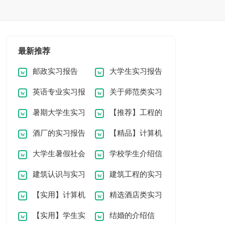
最新推荐
邮政实习报告
大学生实习报告
英语专业实习报
关于师范类实习
汇编七篇
暑期大学生实习
【推荐】工程的
告范文集合10篇
报告模板集合五篇
酒厂的实习报告
【精品】计算机
报告模板汇总5篇
实习报告范文集合6
大学生暑假社会
学校学生介绍信
15篇
专业的实习报告四篇
篇
建筑认识与实习
建筑工程的实习
实习报告汇编九篇
【实用】计算机
精选酒店类实习
报告范文集锦9篇
报告模板汇总六篇
【实用】学生实
结婚的介绍信
组装实习报告3篇
报告范文汇总7篇